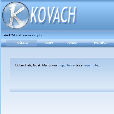
Vesti
: Tekstovi pesama -->
Lyrics
POČETNA
FORUM
POMOĆ
PRETRAGA
Dobrodošli,
Gost
. Molim vas
prijavite se
ili se
registrujte
.