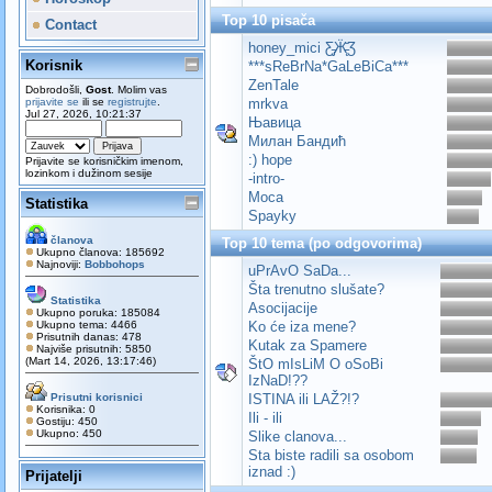
Top 10 pisača
Contact
honey_mici Ƹ̵̡Ӝ̵̨̄Ʒ
Korisnik
***sReBrNa*GaLeBiCa***
ZenTale
Dobrodošli,
Gost
. Molim vas
prijavite se
ili se
registrujte
.
mrkva
Jul 27, 2026, 10:21:37
Њавица
Милан Бандић
:) hope
Prijavite se korisničkim imenom,
lozinkom i dužinom sesije
-intro-
Moca
Statistika
Spayky
članova
Top 10 tema (po odgovorima)
Ukupno članova: 185692
Najnoviji:
Bobbohops
uPrAvO SaDa...
Šta trenutno slušate?
Statistika
Asocijacije
Ukupno poruka: 185084
Ukupno tema: 4466
Ko će iza mene?
Prisutnih danas: 478
Kutak za Spamere
Najviše prisutnih: 5850
(Mart 14, 2026, 13:17:46)
ŠtO mIsLiM O oSoBi
IzNaD!??
Prisutni korisnici
ISTINA ili LAŽ?!?
Korisnika: 0
Ili - ili
Gostiju: 450
Ukupno: 450
Slike clanova...
Sta biste radili sa osobom
iznad :)
Prijatelji