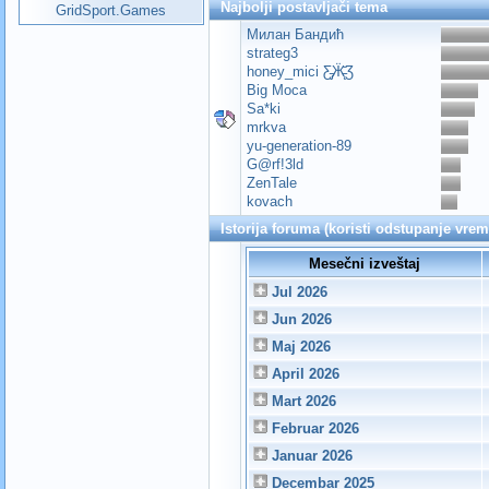
Najbolji postavljači tema
GridSport.Games
Милан Бандић
strateg3
honey_mici Ƹ̵̡Ӝ̵̨̄Ʒ
Big Moca
Sa*ki
mrkva
yu-generation-89
G@rf!3ld
ZenTale
kovach
Istorija foruma (koristi odstupanje vre
Mesečni izveštaj
Jul 2026
Jun 2026
Maj 2026
April 2026
Mart 2026
Februar 2026
Januar 2026
Decembar 2025