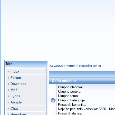
Meni
Kovach.rs
>
Forum
>
Statistički centar
Index
Forum
Opšta statistika
Download
Ukupno članova:
Mp3
Ukupno poruka:
Ukupno tema:
Lyrics
Ukupno kategorija:
Arcade
Prisutnih korisnika:
Chat
Najviše prisutnih korisnika:
5850 - Mar
Prisutnih danas:
Horoskop