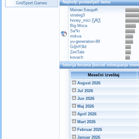
Najbolji postavljači tema
GridSport.Games
Милан Бандић
strateg3
honey_mici Ƹ̵̡Ӝ̵̨̄Ʒ
Big Moca
Sa*ki
mrkva
yu-generation-89
G@rf!3ld
ZenTale
kovach
Istorija foruma (koristi odstupanje vre
Mesečni izveštaj
Avgust 2026
Jul 2026
Jun 2026
Maj 2026
April 2026
Mart 2026
Februar 2026
Januar 2026