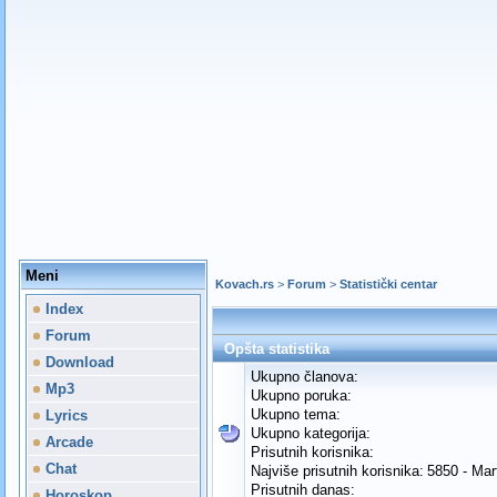
Meni
Kovach.rs
>
Forum
>
Statistički centar
Index
Forum
Opšta statistika
Download
Ukupno članova:
Mp3
Ukupno poruka:
Ukupno tema:
Lyrics
Ukupno kategorija:
Arcade
Prisutnih korisnika:
Chat
Najviše prisutnih korisnika:
5850 - Mar
Prisutnih danas:
Horoskop