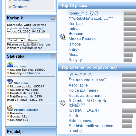
Top 10 pisača
Contact
honey_mici Ƹ̵̡Ӝ̵̨̄Ʒ
Korisnik
***sReBrNa*GaLeBiCa***
ZenTale
Dobrodošli,
Gost
. Molim vas
prijavite se
ili se
registrujte
.
mrkva
Avgust 02, 2026, 04:28:10
Њавица
Милан Бандић
:) hope
Prijavite se korisničkim imenom,
lozinkom i dužinom sesije
-intro-
Moca
Statistika
Spayky
članova
Top 10 tema (po odgovorima)
Ukupno članova: 185692
Najnoviji:
Bobbohops
uPrAvO SaDa...
Šta trenutno slušate?
Statistika
Asocijacije
Ukupno poruka: 185084
Ukupno tema: 4466
Ko će iza mene?
Prisutnih danas: 446
Kutak za Spamere
Najviše prisutnih: 5850
(Mart 14, 2026, 13:17:46)
ŠtO mIsLiM O oSoBi
IzNaD!??
Prisutni korisnici
ISTINA ili LAŽ?!?
Korisnika: 0
Ili - ili
Gostiju: 421
Ukupno: 421
Slike clanova...
Sta biste radili sa osobom
iznad :)
Prijatelji