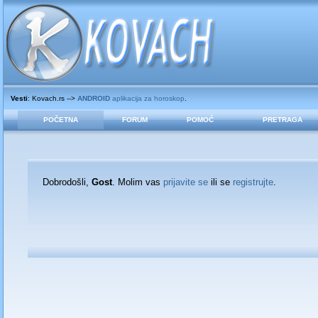
Vesti
: Kovach.rs -->
ANDROID
aplikacija za horoskop
.
POČETNA
FORUM
POMOĆ
PRETRAGA
Dobrodošli,
Gost
. Molim vas
prijavite se
ili se
registrujte
.