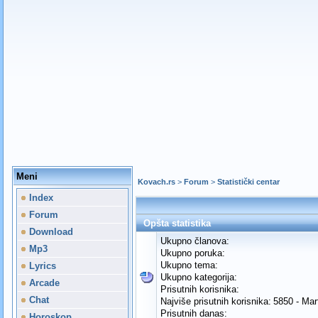
Meni
Kovach.rs
>
Forum
>
Statistički centar
Index
Forum
Opšta statistika
Download
Ukupno članova:
Mp3
Ukupno poruka:
Ukupno tema:
Lyrics
Ukupno kategorija:
Arcade
Prisutnih korisnika:
Chat
Najviše prisutnih korisnika:
5850 - Mar
Prisutnih danas:
Horoskop