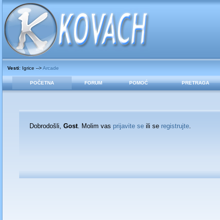
Vesti
: Igrice -->
Arcade
POČETNA
FORUM
POMOĆ
PRETRAGA
Dobrodošli,
Gost
. Molim vas
prijavite se
ili se
registrujte
.