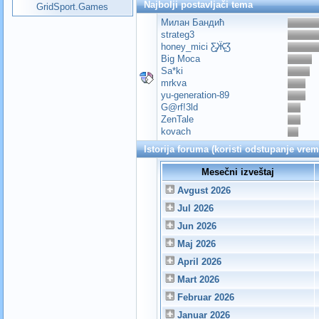
Najbolji postavljači tema
GridSport.Games
Милан Бандић
strateg3
honey_mici Ƹ̵̡Ӝ̵̨̄Ʒ
Big Moca
Sa*ki
mrkva
yu-generation-89
G@rf!3ld
ZenTale
kovach
Istorija foruma (koristi odstupanje vre
Mesečni izveštaj
Avgust 2026
Jul 2026
Jun 2026
Maj 2026
April 2026
Mart 2026
Februar 2026
Januar 2026