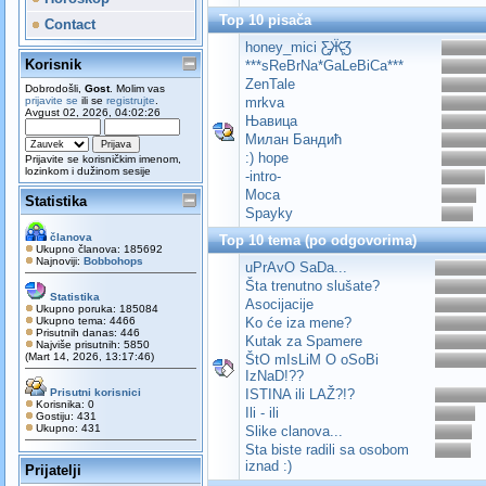
Top 10 pisača
Contact
honey_mici Ƹ̵̡Ӝ̵̨̄Ʒ
Korisnik
***sReBrNa*GaLeBiCa***
ZenTale
Dobrodošli,
Gost
. Molim vas
prijavite se
ili se
registrujte
.
mrkva
Avgust 02, 2026, 04:02:26
Њавица
Милан Бандић
:) hope
Prijavite se korisničkim imenom,
lozinkom i dužinom sesije
-intro-
Moca
Statistika
Spayky
članova
Top 10 tema (po odgovorima)
Ukupno članova: 185692
Najnoviji:
Bobbohops
uPrAvO SaDa...
Šta trenutno slušate?
Statistika
Asocijacije
Ukupno poruka: 185084
Ukupno tema: 4466
Ko će iza mene?
Prisutnih danas: 446
Kutak za Spamere
Najviše prisutnih: 5850
(Mart 14, 2026, 13:17:46)
ŠtO mIsLiM O oSoBi
IzNaD!??
Prisutni korisnici
ISTINA ili LAŽ?!?
Korisnika: 0
Ili - ili
Gostiju: 431
Ukupno: 431
Slike clanova...
Sta biste radili sa osobom
iznad :)
Prijatelji