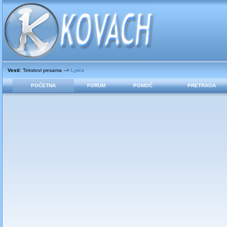
Vesti
: Tekstovi pesama -->
Lyrics
POČETNA
FORUM
POMOĆ
PRETRAGA