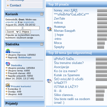
Top 10 pisača
Contact
honey_mici Ƹ̵̡Ӝ̵̨̄Ʒ
Korisnik
***sReBrNa*GaLeBiCa***
ZenTale
Dobrodošli,
Gost
. Molim vas
prijavite se
ili se
registrujte
.
mrkva
Avgust 01, 2026, 03:28:52
Њавица
Милан Бандић
:) hope
Prijavite se korisničkim imenom,
lozinkom i dužinom sesije
-intro-
Moca
Statistika
Spayky
članova
Top 10 tema (po odgovorima)
Ukupno članova: 185692
Najnoviji:
Bobbohops
uPrAvO SaDa...
Šta trenutno slušate?
Statistika
Asocijacije
Ukupno poruka: 185084
Ukupno tema: 4466
Ko će iza mene?
Prisutnih danas: 460
Kutak za Spamere
Najviše prisutnih: 5850
(Mart 14, 2026, 13:17:46)
ŠtO mIsLiM O oSoBi
IzNaD!??
Prisutni korisnici
ISTINA ili LAŽ?!?
Korisnika: 0
Ili - ili
Gostiju: 449
Ukupno: 449
Slike clanova...
Sta biste radili sa osobom
iznad :)
Prijatelji