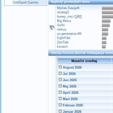
Najbolji postavljači tema
GridSport.Games
Милан Бандић
strateg3
honey_mici Ƹ̵̡Ӝ̵̨̄Ʒ
Big Moca
Sa*ki
mrkva
yu-generation-89
G@rf!3ld
ZenTale
kovach
Istorija foruma (koristi odstupanje vre
Mesečni izveštaj
Avgust 2026
Jul 2026
Jun 2026
Maj 2026
April 2026
Mart 2026
Februar 2026
Januar 2026