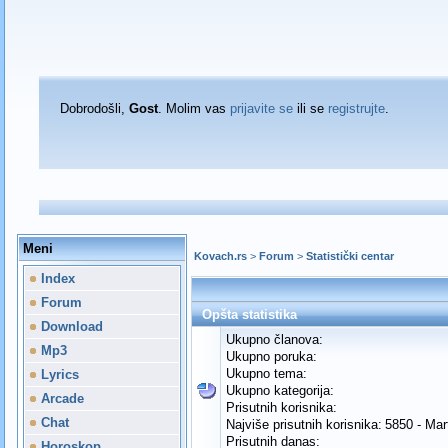
Dobrodošli,
Gost
. Molim vas
prijavite se
ili se
registrujte
.
Meni
Kovach.rs
>
Forum
>
Statistički centar
Index
Forum
Opšta statistika
Download
Ukupno članova:
Mp3
Ukupno poruka:
Ukupno tema:
Lyrics
Ukupno kategorija:
Arcade
Prisutnih korisnika:
Chat
Najviše prisutnih korisnika:
5850 - Mar
Prisutnih danas:
Horoskop