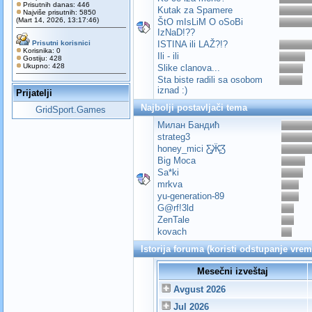
Prisutnih danas: 446
Kutak za Spamere
Najviše prisutnih: 5850
(Mart 14, 2026, 13:17:46)
ŠtO mIsLiM O oSoBi
IzNaD!??
Prisutni korisnici
ISTINA ili LAŽ?!?
Korisnika: 0
Ili - ili
Gostiju: 428
Ukupno: 428
Slike clanova...
Sta biste radili sa osobom
iznad :)
Prijatelji
Najbolji postavljači tema
GridSport.Games
Милан Бандић
strateg3
honey_mici Ƹ̵̡Ӝ̵̨̄Ʒ
Big Moca
Sa*ki
mrkva
yu-generation-89
G@rf!3ld
ZenTale
kovach
Istorija foruma (koristi odstupanje vre
Mesečni izveštaj
Avgust 2026
Jul 2026