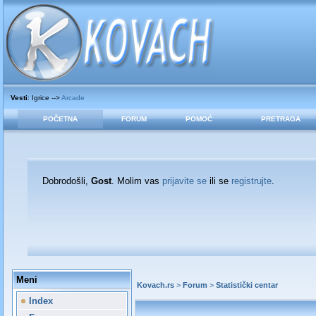
Vesti
: Igrice -->
Arcade
POČETNA
FORUM
POMOĆ
PRETRAGA
Dobrodošli,
Gost
. Molim vas
prijavite se
ili se
registrujte
.
Meni
Kovach.rs
>
Forum
>
Statistički centar
Index