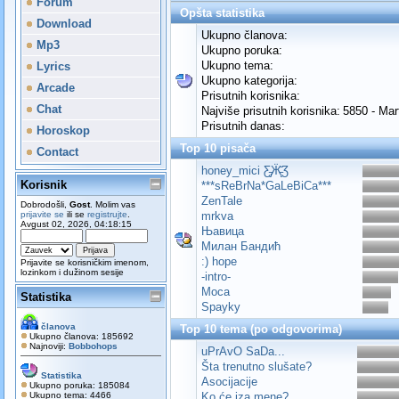
Forum
Opšta statistika
Download
Ukupno članova:
Mp3
Ukupno poruka:
Ukupno tema:
Lyrics
Ukupno kategorija:
Arcade
Prisutnih korisnika:
Chat
Najviše prisutnih korisnika:
5850 - Mar
Prisutnih danas:
Horoskop
Top 10 pisača
Contact
honey_mici Ƹ̵̡Ӝ̵̨̄Ʒ
Korisnik
***sReBrNa*GaLeBiCa***
ZenTale
Dobrodošli,
Gost
. Molim vas
prijavite se
ili se
registrujte
.
mrkva
Avgust 02, 2026, 04:18:15
Њавица
Милан Бандић
:) hope
Prijavite se korisničkim imenom,
lozinkom i dužinom sesije
-intro-
Moca
Statistika
Spayky
članova
Top 10 tema (po odgovorima)
Ukupno članova: 185692
Najnoviji:
Bobbohops
uPrAvO SaDa...
Šta trenutno slušate?
Statistika
Asocijacije
Ukupno poruka: 185084
Ukupno tema: 4466
Ko će iza mene?