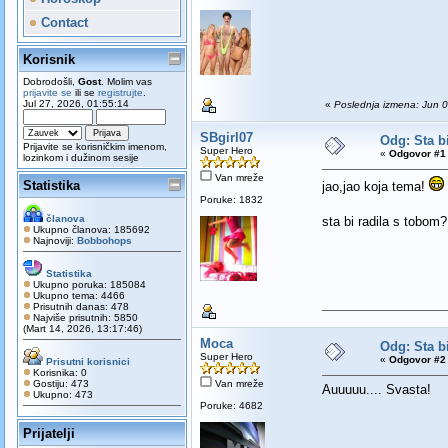
Contact
Korisnik
Dobrodošli,
Gost
. Molim vas
prijavite se
ili se
registrujte
.
Jul 27, 2026, 01:55:14
«
Poslednja izmena: Jun 0
SBgirl07
Odg: Sta bi
Prijavite se korisničkim imenom,
Super Hero
«
Odgovor #1 
lozinkom i dužinom sesije
Van mreže
Statistika
jao,jao koja tema!
Poruke: 1832
članova
sta bi radila s tobom
Ukupno članova: 185692
Najnoviji:
Bobbohops
Statistika
Ukupno poruka: 185084
Ukupno tema: 4466
Prisutnih danas: 478
Najviše prisutnih: 5850
(Mart 14, 2026, 13:17:46)
Moca
Odg: Sta bi
Super Hero
«
Odgovor #2 
Prisutni korisnici
Korisnika: 0
Gostiju: 473
Van mreže
Auuuuu.... Svasta!
Ukupno: 473
Poruke: 4682
Prijatelji