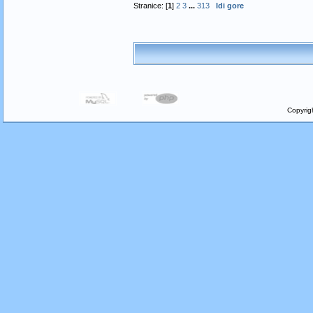
Stranice: [
1
]
2
3
...
313
Idi gore
Copyrig