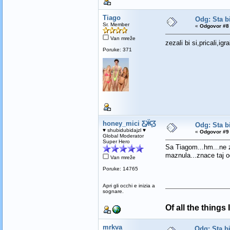
Tiago
Odg: Sta bi
Sr. Member
«
Odgovor #8 
Van mreže
zezali bi si,pricali,igr
Poruke: 371
honey_mici Ƹ̵̡Ӝ̵̨̄Ʒ
Odg: Sta bi
♥ shubidubidajzl ♥
«
Odgovor #9 
Global Moderator
Super Hero
Sa Tiagom...hm...ne zn
maznula...znace taj o
Van mreže
Poruke: 14765
Apri gli occhi e inizia a
sognare.
Of all the things
mrkva
Odg: Sta bi