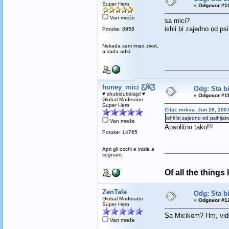
Super Hero
«
Odgovor #10
Van mreže
sa mici?
ishli bi zajedno od psih
Poruke: 8958
Nekada sam imao zivot,
a sada adsl.
honey_mici Ƹ̵̡Ӝ̵̨̄Ʒ
Odg: Sta bi
♥ shubidubidajzl ♥
«
Odgovor #11
Global Moderator
Super Hero
Citat: mrkva Jun 28, 2007
ishli bi zajedno od psihijatra
Van mreže
Apsolitno tako!!!
Poruke: 14765
Apri gli occhi e inizia a
sognare.
Of all the things
ZenTale
Odg: Sta bi
Global Moderator
«
Odgovor #12
Super Hero
Sa Micikom? Hm, vi
Van mreže