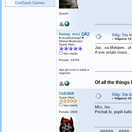
GridSport.Games
Queen
honey_mici Ƹ̵̡Ӝ̵̨̄Ʒ
Odg: Sta bi
♥ shubidubidajzl ♥
«
Odgovor #3 
Global Moderator
Super Hero
Jao...sa Mokijem...uf..
A sve ostalo moze...
Van mreže
Poruke: 14765
Apri gli occhi e inizia a
sognare.
Of all the things
ChEtNiK
Odg: Sta bi
Super Hero
«
Odgovor #4 
Van mreže
MIci, hm...
Prichali bi, popili kafic
Poruke: 2808
__§§§§§__§§§§_