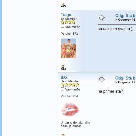
Tiago
Odg: Sta bi
Sr. Member
«
Odgovor #6 
Van mreže
sa daxijem-svasta:)...
Poruke: 371
daxi
Odg: Sta bi
Hero Member
«
Odgovor #7 
Van mreže
na primer sta?
Poruke: 724
U raju je do jaja, ali u
paklu je ekipa!