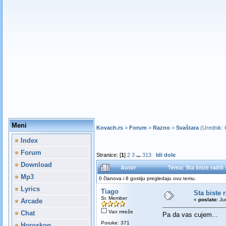
Meni
Kovach.rs
>
Forum
>
Razno
>
Svaštara
(Urednik:
Index
Forum
Stranice: [
1
]
2
3
...
313
Idi dole
Download
Autor
Tema: Sta biste radil
Mp3
0 članova i 8 gostiju pregledaju ovu temu.
Lyrics
Tiago
Sta biste 
Sr. Member
«
poslato:
Jun
Arcade
Van mreže
Chat
Pa da vas cujem...
Poruke: 371
Horoskop