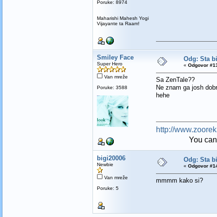
Poruke: 8974
Maharishi Mahesh Yogi
Vijayante ta Raam!
Smiley Face
Odg: Sta bi
Super Hero
«
Odgovor #13
Van mreže
Sa ZenTale??
Ne znam ga josh dobro
Poruke: 3588
hehe
http://www.zoore
You can be my 
bigi20006
Odg: Sta bi
Newbie
«
Odgovor #14
Van mreže
mmmm kako si?
Poruke: 5