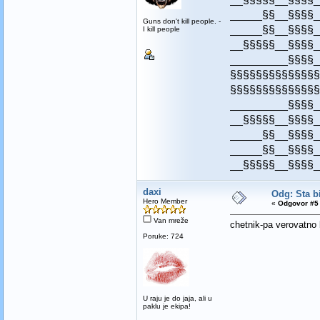
_____§§__§§§§_
Guns don't kill people. -
_____§§__§§§§_
I kill people
__§§§§§__§§§§_
_________§§§§_
§§§§§§§§§§§§§§
§§§§§§§§§§§§§§
_________§§§§_
__§§§§§__§§§§_
_____§§__§§§§_
_____§§__§§§§_
__§§§§§__§§§§_
daxi
Odg: Sta bi
Hero Member
«
Odgovor #5 
Van mreže
chetnik-pa verovatno bi 
Poruke: 724
U raju je do jaja, ali u
paklu je ekipa!