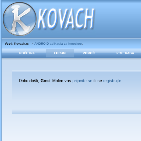
Vesti
: Kovach.rs -->
ANDROID
aplikacija za horoskop
.
POČETNA
FORUM
POMOĆ
PRETRAGA
Dobrodošli,
Gost
. Molim vas
prijavite se
ili se
registrujte
.