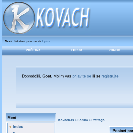
Vesti
: Tekstovi pesama -->
Lyrics
POČETNA
FORUM
POMOĆ
Dobrodošli,
Gost
. Molim vas
prijavite se
ili se
registrujte
.
Meni
Kovach.rs
>
Forum
>
Pretraga
Index
Postavi pa