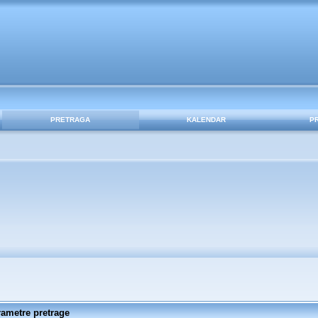
PRETRAGA
KALENDAR
P
rametre pretrage