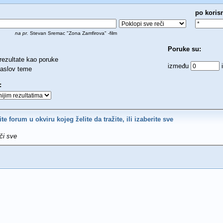
po koris
na pr.
Stevan Sremac "Zona Zamfirova" -film
Poruke su:
rezultate kao poruke
između
aslov teme
:
ite forum u okviru kojeg želite da tražite, ili izaberite sve
či sve