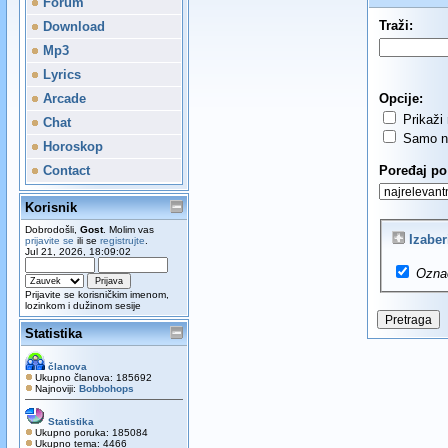
Forum
Traži:
Download
Mp3
Lyrics
Arcade
Opcije:
Prikaži 
Chat
Samo n
Horoskop
Contact
Poređaj po
Korisnik
Dobrodošli,
Gost
. Molim vas
Izaber
prijavite se
ili se
registrujte
.
Jul 21, 2026, 18:09:02
Ozna
Prijavite se korisničkim imenom,
lozinkom i dužinom sesije
Statistika
članova
Ukupno članova: 185692
Najnoviji:
Bobbohops
Statistika
Ukupno poruka: 185084
Ukupno tema: 4466