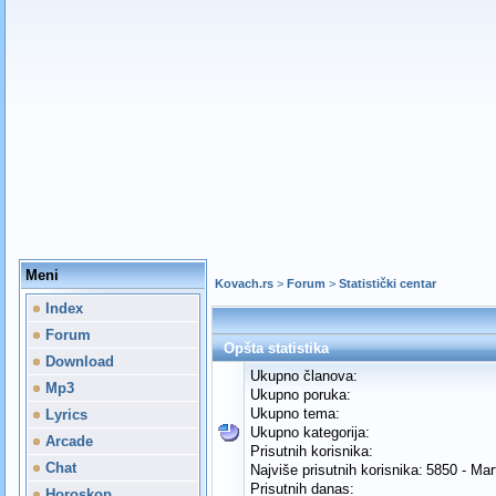
Meni
Kovach.rs
>
Forum
>
Statistički centar
Index
Forum
Opšta statistika
Download
Ukupno članova:
Mp3
Ukupno poruka:
Ukupno tema:
Lyrics
Ukupno kategorija:
Arcade
Prisutnih korisnika:
Chat
Najviše prisutnih korisnika:
5850 - Mar
Prisutnih danas:
Horoskop