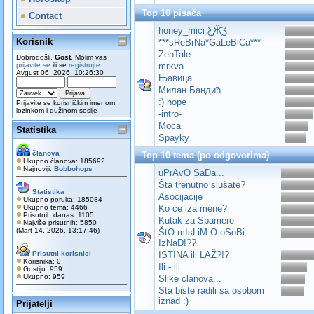
Top 10 pisača
Contact
honey_mici Ƹ̵̡Ӝ̵̨̄Ʒ
Korisnik
***sReBrNa*GaLeBiCa***
ZenTale
Dobrodošli,
Gost
. Molim vas
prijavite se
ili se
registrujte
.
mrkva
Avgust 06, 2026, 10:26:30
Њавица
Милан Бандић
:) hope
Prijavite se korisničkim imenom,
lozinkom i dužinom sesije
-intro-
Moca
Statistika
Spayky
članova
Top 10 tema (po odgovorima)
Ukupno članova: 185692
Najnoviji:
Bobbohops
uPrAvO SaDa...
Šta trenutno slušate?
Statistika
Asocijacije
Ukupno poruka: 185084
Ukupno tema: 4466
Ko će iza mene?
Prisutnih danas: 1105
Kutak za Spamere
Najviše prisutnih: 5850
(Mart 14, 2026, 13:17:46)
ŠtO mIsLiM O oSoBi
IzNaD!??
Prisutni korisnici
ISTINA ili LAŽ?!?
Korisnika: 0
Ili - ili
Gostiju: 959
Ukupno: 959
Slike clanova...
Sta biste radili sa osobom
iznad :)
Prijatelji