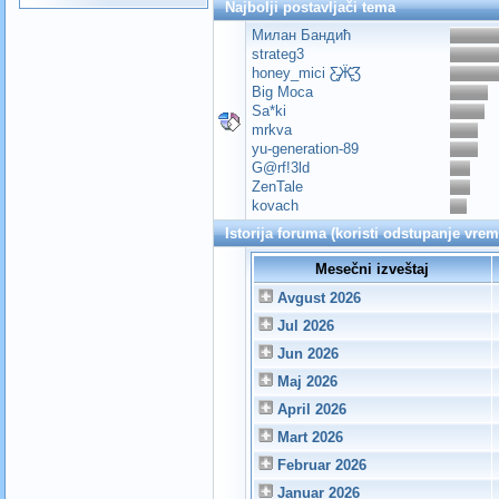
Najbolji postavljači tema
Милан Бандић
strateg3
honey_mici Ƹ̵̡Ӝ̵̨̄Ʒ
Big Moca
Sa*ki
mrkva
yu-generation-89
G@rf!3ld
ZenTale
kovach
Istorija foruma (koristi odstupanje vre
Mesečni izveštaj
Avgust 2026
Jul 2026
Jun 2026
Maj 2026
April 2026
Mart 2026
Februar 2026
Januar 2026