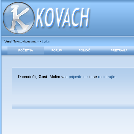
Vesti
: Tekstovi pesama -->
Lyrics
POČETNA
FORUM
POMOĆ
PRETRAGA
Dobrodošli,
Gost
. Molim vas
prijavite se
ili se
registrujte
.