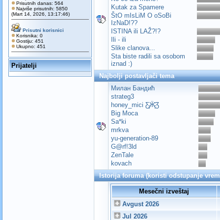
Prisutnih danas: 564
Kutak za Spamere
Najviše prisutnih: 5850
(Mart 14, 2026, 13:17:46)
ŠtO mIsLiM O oSoBi
IzNaD!??
Prisutni korisnici
ISTINA ili LAŽ?!?
Korisnika: 0
Ili - ili
Gostiju: 451
Ukupno: 451
Slike clanova...
Sta biste radili sa osobom
iznad :)
Prijatelji
Najbolji postavljači tema
Милан Бандић
strateg3
honey_mici Ƹ̵̡Ӝ̵̨̄Ʒ
Big Moca
Sa*ki
mrkva
yu-generation-89
G@rf!3ld
ZenTale
kovach
Istorija foruma (koristi odstupanje vre
Mesečni izveštaj
Avgust 2026
Jul 2026