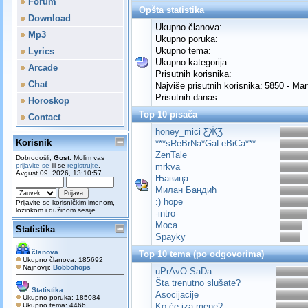
Forum
Opšta statistika
Download
Ukupno članova:
Mp3
Ukupno poruka:
Ukupno tema:
Lyrics
Ukupno kategorija:
Arcade
Prisutnih korisnika:
Chat
Najviše prisutnih korisnika:
5850 - Mar
Prisutnih danas:
Horoskop
Top 10 pisača
Contact
honey_mici Ƹ̵̡Ӝ̵̨̄Ʒ
Korisnik
***sReBrNa*GaLeBiCa***
ZenTale
Dobrodošli,
Gost
. Molim vas
prijavite se
ili se
registrujte
.
mrkva
Avgust 09, 2026, 13:10:57
Њавица
Милан Бандић
:) hope
Prijavite se korisničkim imenom,
lozinkom i dužinom sesije
-intro-
Moca
Statistika
Spayky
članova
Top 10 tema (po odgovorima)
Ukupno članova: 185692
Najnoviji:
Bobbohops
uPrAvO SaDa...
Šta trenutno slušate?
Statistika
Asocijacije
Ukupno poruka: 185084
Ukupno tema: 4466
Ko će iza mene?