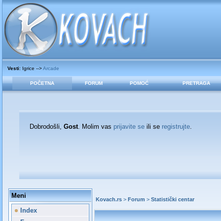
Vesti
: Igrice -->
Arcade
POČETNA
FORUM
POMOĆ
PRETRAGA
Dobrodošli,
Gost
. Molim vas
prijavite se
ili se
registrujte
.
Meni
Kovach.rs
>
Forum
>
Statistički centar
Index