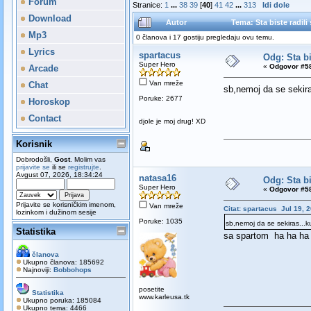
Forum
Stranice:
1
...
38
39
[
40
]
41
42
...
313
Idi dole
Download
Autor
Tema: Sta biste radil
Mp3
0 članova i 17 gostiju pregledaju ovu temu.
Lyrics
spartacus
Odg: Sta bi
Super Hero
«
Odgovor #58
Arcade
Van mreže
Chat
sb,nemoj da se sekiras
Poruke: 2677
Horoskop
Contact
djole je moj drug! XD
Korisnik
Dobrodošli,
Gost
. Molim vas
prijavite se
ili se
registrujte
.
Avgust 07, 2026, 18:34:24
natasa16
Odg: Sta bi
Super Hero
«
Odgovor #58
Prijavite se korisničkim imenom,
Van mreže
Citat: spartacus Jul 19, 
lozinkom i dužinom sesije
Poruke: 1035
sb,nemoj da se sekiras...ku
Statistika
sa spartom ha ha ha
članova
Ukupno članova: 185692
Najnoviji:
Bobbohops
posetite
Statistika
www.karleusa.tk
Ukupno poruka: 185084
Ukupno tema: 4466