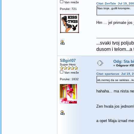
Van mreže
Citat: ZenTale Jul 19, 20
Nas troje, gulili krompire.
Poruke: 721
Hm ... jel primate jos
...svaki tvoj polj
dusom i telom...a t
SBgirl07
Odg: Sta bi
Super Hero
«
Odgovor #59
Van mreže
Citat: spartacus Jul 19, 
Poruke: 1832
sb,nemoj da se sekiras...ku
hahaha... ma nista n
Zen hvala jos jednom
a opet Maja iznad mene