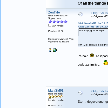
Of all the things
ZenTale
Odg: Sta bi
Global Moderator
«
Odgovor #59
Super Hero
Citat: MajaSM91 Jul 19, 2
Van mreže
Citat: ZenTale Jul 19, 20
Nas troje, gulili krompire.
Poruke: 8974
Maharishi Mahesh Yogi
Vijayante ta Raam!
Hm ... jel primate jos jedn
Pa hajd.
To ispade
bude zanimljivo.
MajaSM91
Odg: Sta bi
Hero Member
«
Odgovor #59
Van mreže
Eto ... dogovoreno, g
Poruke: 721