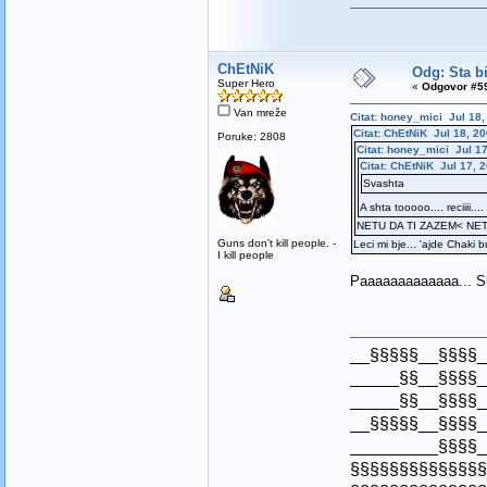
ChEtNiK
Odg: Sta bi
Super Hero
«
Odgovor #59
Van mreže
Citat: honey_mici Jul 18,
Citat: ChEtNiK Jul 18, 20
Poruke: 2808
Citat: honey_mici Jul 17
Citat: ChEtNiK Jul 17, 
Svashta
A shta tooooo.... reciiii...
NETU DA TI ZAZEM< NET
Guns don't kill people. -
Leci mi bje... 'ajde Chaki bud
I kill people
Paaaaaaaaaaaaa... She
__§§§§§__§§§§_
_____§§__§§§§_
_____§§__§§§§_
__§§§§§__§§§§_
_________§§§§_
§§§§§§§§§§§§§§