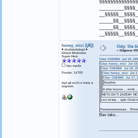
§§§§§§§§§§§§§§
_________§§§§_
__§§§§§__§§§§_
_____§§__§§§§_
_____§§__§§§§_
__§§§§§__§§§§_
honey_mici Ƹ̵̡Ӝ̵̨̄Ʒ
Odg: Sta bi
♥ shubidubidajzl ♥
«
Odgovor #59
Global Moderator
Super Hero
Citat: ChEtNiK Jul 19, 20
Citat: honey_mici Jul 18
Van mreže
Citat: ChEtNiK Jul 18, 2
Poruke: 14765
Citat: honey_mici Jul 1
Citat: ChEtNiK Jul 17, 
Svashta
Apri gli occhi e inizia a
sognare.
A shta tooooo.... reciiii..
NETU DA TI ZAZEM< NET
Leci mi bje... 'ajde Chaki bu
Paaaaaaaaaaaaa... Shetali 
Bas tako...