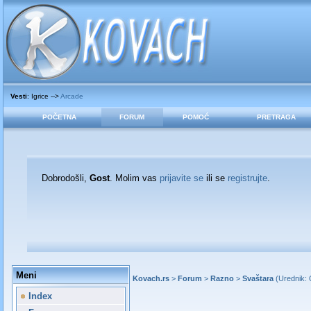
Vesti
: Igrice -->
Arcade
POČETNA
FORUM
POMOĆ
PRETRAGA
Dobrodošli,
Gost
. Molim vas
prijavite se
ili se
registrujte
.
Meni
Kovach.rs
>
Forum
>
Razno
>
Svaštara
(Urednik:
Index