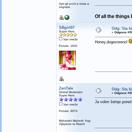
Apri gli occhi e inizia a
sognare.
Of all the things
SBgirl07
Odg: Sta bi
Super Hero
«
Odgovor #59
Van mreže
Honey,dogovoreno!
Poruke: 1832
ZenTale
Odg: Sta bi
Global Moderator
«
Odgovor #59
Super Hero
Ja volim šetnje pored 
Van mreže
Poruke: 8974
Maharishi Mahesh Yogi
Vijayante ta Raam!