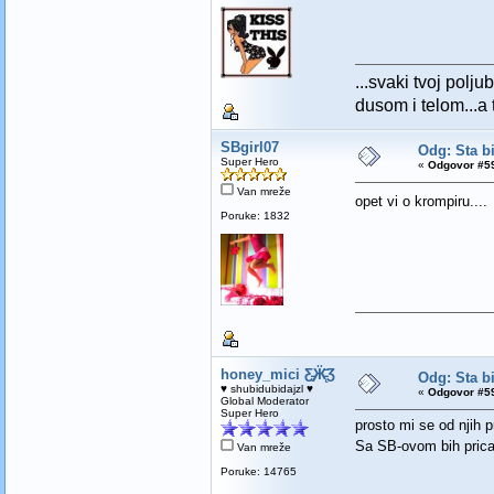
...svaki tvoj polj
dusom i telom...a t
SBgirl07
Odg: Sta bi
Super Hero
«
Odgovor #59
Van mreže
opet vi o krompiru...
Poruke: 1832
honey_mici Ƹ̵̡Ӝ̵̨̄Ʒ
Odg: Sta bi
♥ shubidubidajzl ♥
«
Odgovor #59
Global Moderator
Super Hero
prosto mi se od njih pr
Sa SB-ovom bih pricala
Van mreže
Poruke: 14765