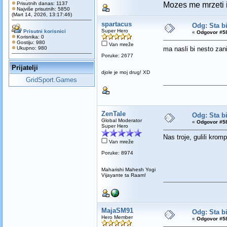
Mozes me mrzeti i 
Prisutnih danas: 1137
Najviše prisutnih: 5850
(Mart 14, 2026, 13:17:46)
spartacus
Odg: Sta bi
Super Hero
Prisutni korisnici
«
Odgovor #58
Korisnika: 0
Gostiju: 980
Van mreže
Ukupno: 980
ma nasli bi nesto zani
Poruke: 2677
Prijatelji
djole je moj drug! XD
GridSport.Games
ZenTale
Odg: Sta bi
Global Moderator
«
Odgovor #58
Super Hero
Nas troje, gulili kromp
Van mreže
Poruke: 8974
Maharishi Mahesh Yogi
Vijayante ta Raam!
MajaSM91
Odg: Sta bi
Hero Member
«
Odgovor #58