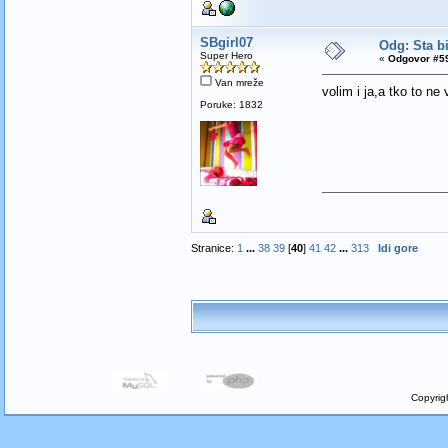
SBgirl07
Odg: Sta bi
Super Hero
«
Odgovor #59
Van mreže
volim i ja,a tko to ne 
Poruke: 1832
Stranice:
1
...
38
39
[
40
]
41
42
...
313
Idi gore
Copyrig