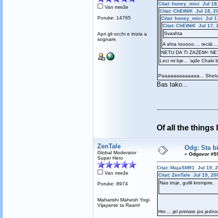
Citat: honey_mici Jul 18
Van mreže
Citat: ChEtNiK Jul 18, 2
Poruke: 14765
Citat: honey_mici Jul 1
Citat: ChEtNiK Jul 17, 
Svashta
Apri gli occhi e inizia a
sognare.
A shta tooooo.... reciiii..
NETU DA TI ZAZEM< NET
Leci mi bje... 'ajde Chaki bu
Paaaaaaaaaaaaa... Shetali 
Bas tako...
Of all the things
ZenTale
Odg: Sta bi
Global Moderator
«
Odgovor #59
Super Hero
Citat: MajaSM91 Jul 19, 2
Van mreže
Citat: ZenTale Jul 19, 20
Nas troje, gulili krompire.
Poruke: 8974
Maharishi Mahesh Yogi
Vijayante ta Raam!
Hm ... jel primate jos jedn