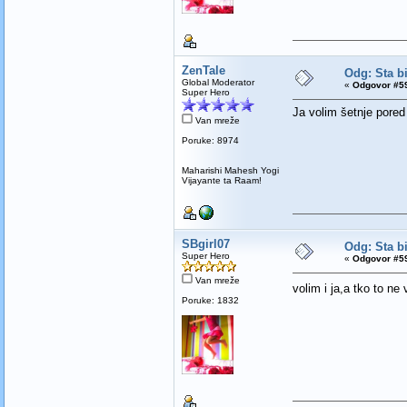
ZenTale
Odg: Sta bi
Global Moderator
«
Odgovor #59
Super Hero
Ja volim šetnje pored 
Van mreže
Poruke: 8974
Maharishi Mahesh Yogi
Vijayante ta Raam!
SBgirl07
Odg: Sta bi
Super Hero
«
Odgovor #59
Van mreže
volim i ja,a tko to ne 
Poruke: 1832