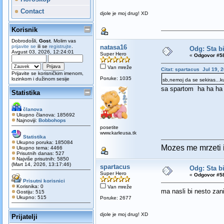
Contact
djole je moj drug! XD
Korisnik
Dobrodošli,
Gost
. Molim vas
prijavite se
ili se
registrujte
.
natasa16
Odg: Sta bi
Avgust 03, 2026, 12:24:01
Super Hero
«
Odgovor #58
Van mreže
Citat: spartacus Jul 19, 
Prijavite se korisničkim imenom,
Poruke: 1035
lozinkom i dužinom sesije
sb,nemoj da se sekiras...ku
sa spartom ha ha ha
Statistika
članova
Ukupno članova: 185692
Najnoviji:
Bobbohops
posetite
www.karleusa.tk
Statistika
Ukupno poruka: 185084
Mozes me mrzeti i 
Ukupno tema: 4466
Prisutnih danas: 527
Najviše prisutnih: 5850
(Mart 14, 2026, 13:17:46)
spartacus
Odg: Sta bi
Super Hero
«
Odgovor #58
Prisutni korisnici
Korisnika: 0
Van mreže
ma nasli bi nesto zani
Gostiju: 515
Ukupno: 515
Poruke: 2677
djole je moj drug! XD
Prijatelji