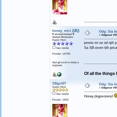
honey_mici Ƹ̵̡Ӝ̵̨̄Ʒ
Odg: Sta bi
♥ shubidubidajzl ♥
«
Odgovor #59
Global Moderator
Super Hero
prosto mi se od njih pr
Sa SB-ovom bih pricala
Van mreže
Poruke: 14765
Apri gli occhi e inizia a
sognare.
Of all the things
SBgirl07
Odg: Sta bi
Super Hero
«
Odgovor #59
Van mreže
Honey,dogovoreno!
Poruke: 1832