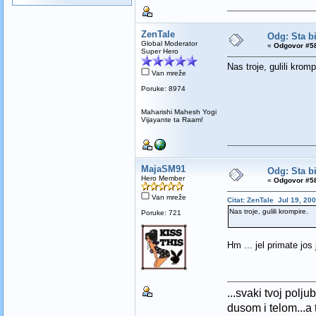
ZenTale
Odg: Sta bi
Global Moderator
«
Odgovor #58
Super Hero
Nas troje, gulili kromp
Van mreže
Poruke: 8974
Maharishi Mahesh Yogi
Vijayante ta Raam!
MajaSM91
Odg: Sta bi
Hero Member
«
Odgovor #58
Van mreže
Citat: ZenTale Jul 19, 20
Nas troje, gulili krompire.
Poruke: 721
Hm ... jel primate jos
...svaki tvoj polj
dusom i telom...a t