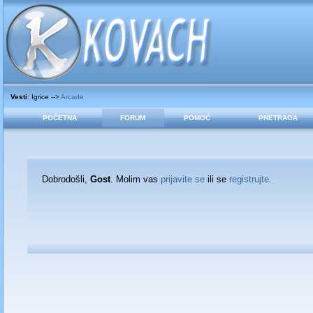
Vesti
: Igrice -->
Arcade
POČETNA
FORUM
POMOĆ
PRETRAGA
Dobrodošli,
Gost
. Molim vas
prijavite se
ili se
registrujte
.