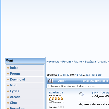
Meni
Kovach.rs
>
Forum
>
Razno
>
Svaštara
(Urednik:
Index
Forum
Stranice:
1
...
38
39
[
40
]
41
42
...
313
Idi dole
Download
Autor
Tema: Sta biste radil
Mp3
0 članova i 12 gostiju pregledaju ovu temu.
Lyrics
spartacus
Odg: Sta bi
Super Hero
«
Odgovor #58
Arcade
Van mreže
Chat
sb,nemoj da se sekiras
Poruke: 2677
Horoskop