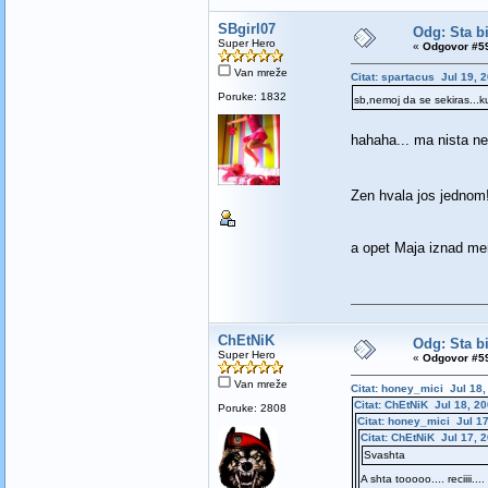
SBgirl07
Odg: Sta bi
Super Hero
«
Odgovor #59
Van mreže
Citat: spartacus Jul 19, 
Poruke: 1832
sb,nemoj da se sekiras...ku
hahaha... ma nista n
Zen hvala jos jednom
a opet Maja iznad mene
ChEtNiK
Odg: Sta bi
Super Hero
«
Odgovor #59
Van mreže
Citat: honey_mici Jul 18,
Citat: ChEtNiK Jul 18, 20
Poruke: 2808
Citat: honey_mici Jul 17
Citat: ChEtNiK Jul 17, 
Svashta
A shta tooooo.... reciiii...