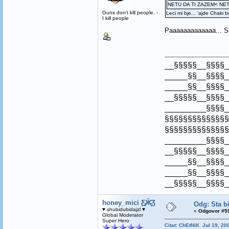
NETU DA TI ZAZEM< NET
Guns don't kill people. -
Leci mi bje... 'ajde Chaki bud
I kill people
Paaaaaaaaaaaaa... She
__§§§§§__§§§§_
_____§§__§§§§_
_____§§__§§§§_
__§§§§§__§§§§_
_________§§§§_
§§§§§§§§§§§§§§
§§§§§§§§§§§§§§
_________§§§§_
__§§§§§__§§§§_
_____§§__§§§§_
_____§§__§§§§_
__§§§§§__§§§§_
honey_mici Ƹ̵̡Ӝ̵̨̄Ʒ
Odg: Sta bi
♥ shubidubidajzl ♥
«
Odgovor #59
Global Moderator
Super Hero
Citat: ChEtNiK Jul 19, 20