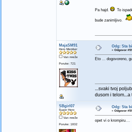
Pa hajd.
To ispade
bude zanimljivo.
MajaSM91
Odg: Sta bi
Hero Member
«
Odgovor #59
Van mreže
Eto ... dogovoreno, g
Poruke: 721
...svaki tvoj polj
dusom i telom...a t
SBgirl07
Odg: Sta bi
Super Hero
«
Odgovor #59
Van mreže
opet vi o krompiru...
Poruke: 1832