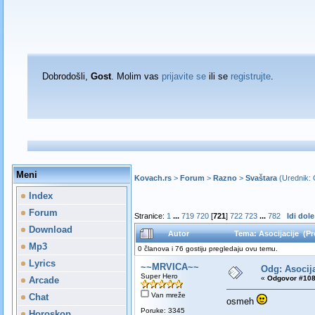
Dobrodošli,
Gost
. Molim vas
prijavite se
ili se
registrujte
.
Meni
Kovach.rs
>
Forum
>
Razno
>
Svaštara
(Urednik:
Index
Forum
Stranice:
1
...
719
720
[
721
]
722
723
...
782
Idi dole
Download
Autor
Tema: Asocijacije (Pr
Mp3
0 članova i 76 gostiju pregledaju ovu temu.
Lyrics
~~MRVICA~~
Odg: Asocija
Super Hero
«
Odgovor #108
Arcade
Van mreže
Chat
osmeh
Poruke: 3345
Horoskop