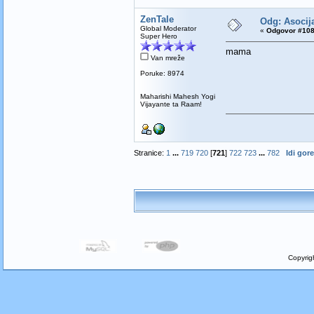
ZenTale
Odg: Asocija
Global Moderator
«
Odgovor #108
Super Hero
mama
Van mreže
Poruke: 8974
Maharishi Mahesh Yogi
Vijayante ta Raam!
Stranice:
1
...
719
720
[
721
]
722
723
...
782
Idi gore
Copyrig