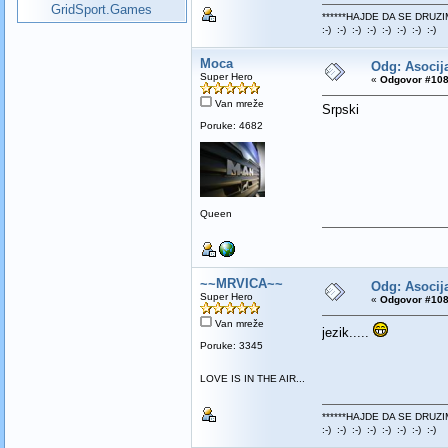
GridSport.Games
******HAJDE DA SE DRUZI
:-) :-) :-) :-) :-) :-) :-) :-)
Moca
Odg: Asocija
Super Hero
«
Odgovor #108
Van mreže
Srpski
Poruke: 4682
Queen
~~MRVICA~~
Odg: Asocija
Super Hero
«
Odgovor #108
Van mreže
jezik.....
Poruke: 3345
LOVE IS IN THE AIR...
******HAJDE DA SE DRUZI
:-) :-) :-) :-) :-) :-) :-) :-)