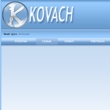
Vesti
: Igrice -->
Arcade
POČETNA
FORUM
POMOĆ
PRETRAGA