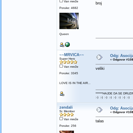
Van mreže
broj
Poruke: 4682
Queen
~~MRVICA~~
Odg: Asocija
Super Hero
«
Odgovor #108
Van mreže
veliki
Poruke: 3345
LOVE IS IN THE AIR...
******HAJDE DA SE DRUZI
:-) :-) :-) :-) :-) :-) :-) :-)
zendali
Odg: Asocija
Sr. Member
«
Odgovor #108
Van mreže
talas
Poruke: 256