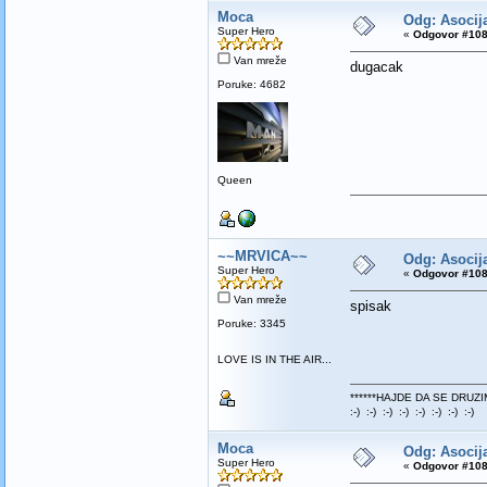
Moca
Odg: Asocija
Super Hero
«
Odgovor #108
Van mreže
dugacak
Poruke: 4682
Queen
~~MRVICA~~
Odg: Asocija
Super Hero
«
Odgovor #108
Van mreže
spisak
Poruke: 3345
LOVE IS IN THE AIR...
******HAJDE DA SE DRUZI
:-) :-) :-) :-) :-) :-) :-) :-)
Moca
Odg: Asocija
Super Hero
«
Odgovor #108