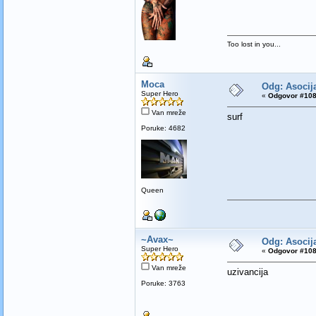
Too lost in you...
Moca
Odg: Asocija
Super Hero
«
Odgovor #108
Van mreže
surf
Poruke: 4682
Queen
~Avax~
Odg: Asocija
Super Hero
«
Odgovor #108
Van mreže
uzivancija
Poruke: 3763