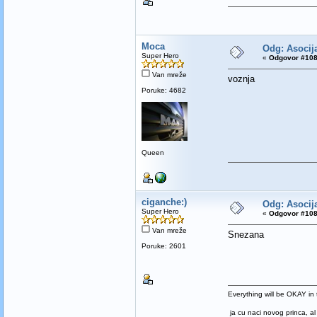
Moca
Odg: Asocija
Super Hero
«
Odgovor #108
Van mreže
voznja
Poruke: 4682
Queen
ciganche:)
Odg: Asocija
Super Hero
«
Odgovor #108
Van mreže
Snezana
Poruke: 2601
Everything will be OKAY in t
ja cu naci novog princa, al 