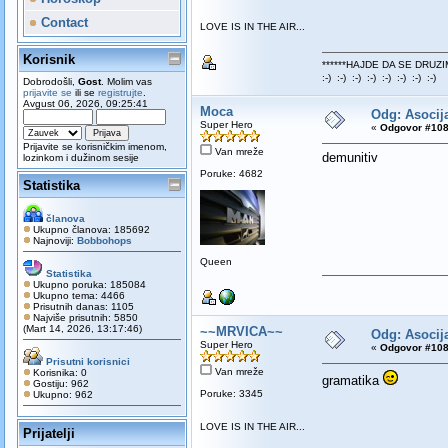
Contact
LOVE IS IN THE AIR...
Korisnik
******HAJDE DA SE DRUZI
:-) :-) :-) :-) :-) :-) :-) :-)
Dobrodošli,
Gost
. Molim vas
prijavite se
ili se
registrujte
.
Avgust 06, 2026, 09:25:41
Moca
Odg: Asocija
Super Hero
«
Odgovor #108
Prijavite se korisničkim imenom,
Van mreže
demunitiv
lozinkom i dužinom sesije
Poruke: 4682
Statistika
članova
Ukupno članova: 185692
Najnoviji:
Bobbohops
Queen
Statistika
Ukupno poruka: 185084
Ukupno tema: 4466
Prisutnih danas: 1105
Najviše prisutnih: 5850
(Mart 14, 2026, 13:17:46)
~~MRVICA~~
Odg: Asocija
Super Hero
«
Odgovor #108
Prisutni korisnici
Van mreže
Korisnika: 0
gramatika
Gostiju: 962
Poruke: 3345
Ukupno: 962
LOVE IS IN THE AIR...
Prijatelji