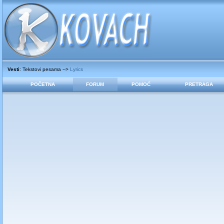
Vesti
: Tekstovi pesama -->
Lyrics
POČETNA
FORUM
POMOĆ
PRETRAGA