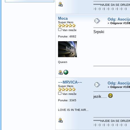
******HAJDE DA SE DRUZI
:-) :-) :-) :-) :-) :-) :-) :-)
Moca
Odg: Asocija
Super Hero
«
Odgovor #108
Van mreže
Srpski
Poruke: 4682
Queen
~~MRVICA~~
Odg: Asocija
Super Hero
«
Odgovor #108
Van mreže
jezik.....
Poruke: 3345
LOVE IS IN THE AIR...
******HAJDE DA SE DRUZI
:-) :-) :-) :-) :-) :-) :-) :-)