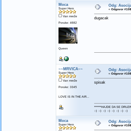
Moca
Odg: Asocija
Super Hero
«
Odgovor #108
Van mreže
dugacak
Poruke: 4682
Queen
~~MRVICA~~
Odg: Asocija
Super Hero
«
Odgovor #108
Van mreže
spisak
Poruke: 3345
LOVE IS IN THE AIR...
******HAJDE DA SE DRUZI
:-) :-) :-) :-) :-) :-) :-) :-)
Moca
Odg: Asocija
Super Hero
«
Odgovor #108