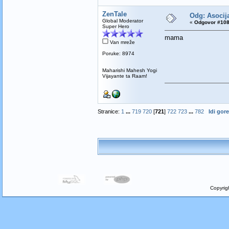
ZenTale
Odg: Asocija
Global Moderator
«
Odgovor #108
Super Hero
mama
Van mreže
Poruke: 8974
Maharishi Mahesh Yogi
Vijayante ta Raam!
Stranice:
1
...
719
720
[
721
]
722
723
...
782
Idi gore
Copyrig