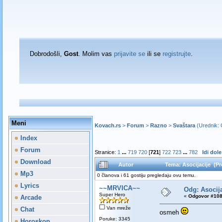
Dobrodošli,
Gost
. Molim vas
prijavite se
ili se
registrujte
.
Meni
Kovach.rs
>
Forum
>
Razno
>
Svaštara
(Urednik:
Index
Forum
Stranice:
1
...
719
720
[
721
]
722
723
...
782
Idi dole
Download
Autor
Tema: Asocijacije (Pr
Mp3
0 članova i 61 gostiju pregledaju ovu temu.
Lyrics
~~MRVICA~~
Odg: Asocija
Super Hero
«
Odgovor #108
Arcade
Van mreže
Chat
osmeh
Poruke: 3345
Horoskop