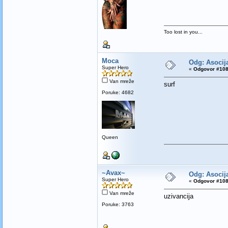
Too lost in you...
Moca
Odg: Asocija
Super Hero
«
Odgovor #108
Van mreže
surf
Poruke: 4682
Queen
~Avax~
Odg: Asocija
Super Hero
«
Odgovor #108
Van mreže
uzivancija
Poruke: 3763