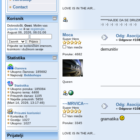
Contact
LOVE IS IN THE AIR...
Korisnik
******HAJDE DA SE DRUZI
:-) :-) :-) :-) :-) :-) :-) :-)
Dobrodošli,
Gost
. Molim vas
prijavite se
ili se
registrujte
.
Avgust 06, 2026, 06:01:06
Moca
Odg: Asocija
Super Hero
«
Odgovor #108
Prijavite se korisničkim imenom,
Van mreže
demunitiv
lozinkom i dužinom sesije
Poruke: 4682
Statistika
članova
Ukupno članova: 185692
Najnoviji:
Bobbohops
Queen
Statistika
Ukupno poruka: 185084
Ukupno tema: 4466
Prisutnih danas: 1105
Najviše prisutnih: 5850
(Mart 14, 2026, 13:17:46)
~~MRVICA~~
Odg: Asocija
Super Hero
«
Odgovor #108
Prisutni korisnici
Van mreže
Korisnika: 0
gramatika
Gostiju: 1027
Poruke: 3345
Ukupno: 1027
LOVE IS IN THE AIR...
Prijatelji