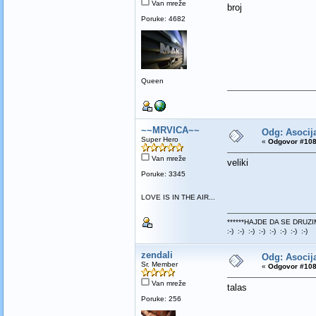
Van mreže
broj
Poruke: 4682
Queen
~~MRVICA~~
Odg: Asocija
Super Hero
«
Odgovor #108
Van mreže
veliki
Poruke: 3345
LOVE IS IN THE AIR...
******HAJDE DA SE DRUZI
:-) :-) :-) :-) :-) :-) :-) :-)
zendali
Odg: Asocija
Sr. Member
«
Odgovor #108
Van mreže
talas
Poruke: 256