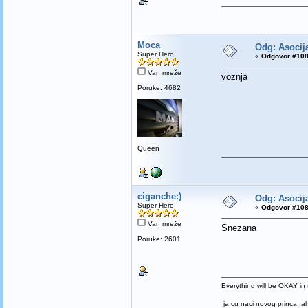
Moca
Odg: Asocija
Super Hero
«
Odgovor #108
Van mreže
voznja
Poruke: 4682
Queen
ciganche:)
Odg: Asocija
Super Hero
«
Odgovor #108
Van mreže
Snezana
Poruke: 2601
Everything will be OKAY in t
ja cu naci novog princa, al 