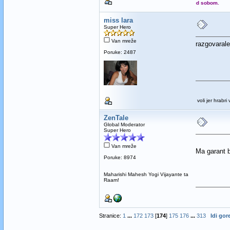
miss lara
Super Hero
Van mreže
razgovarale 
Poruke: 2487
voli jer hrabri
ZenTale
Global Moderator
Super Hero
Van mreže
Ma garant bi
Poruke: 8974
Maharishi Mahesh Yogi Vijayante ta
Raam!
Stranice:
1
...
172
173
[
174
]
175
176
...
313
Idi gor