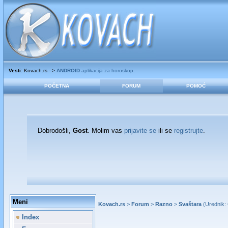
Vesti
: Kovach.rs -->
ANDROID
aplikacija za horoskop
.
POČETNA
FORUM
POMOĆ
Dobrodošli,
Gost
. Molim vas
prijavite se
ili se
registrujte
.
Meni
Kovach.rs
>
Forum
>
Razno
>
Svaštara
(Urednik:
Index