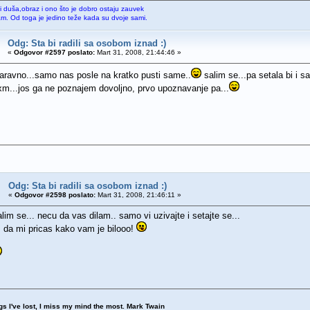
li duša,obraz i ono što je dobro ostaju zauvek
sam. Od toga je jedino teže kada su dvoje sami.
Odg: Sta bi radili sa osobom iznad :)
«
Odgovor #2597 poslato:
Mart 31, 2008, 21:44:46 »
aravno...samo nas posle na kratko pusti same..
salim se...pa setala bi i s
.xm...jos ga ne poznajem dovoljno, prvo upoznavanje pa...
Odg: Sta bi radili sa osobom iznad :)
«
Odgovor #2598 poslato:
Mart 31, 2008, 21:46:11 »
im se... necu da vas dilam.. samo vi uzivajte i setajte se...
 da mi pricas kako vam je bilooo!
ngs I've lost, I miss my mind the most. Mark Twain