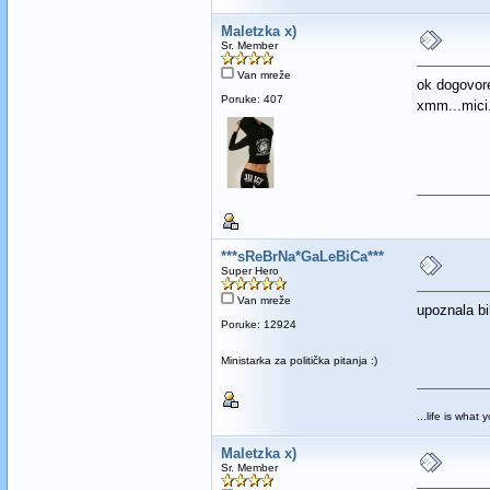
Maletzka x)
Sr. Member
Van mreže
ok dogovore
Poruke: 407
xmm...mici
***sReBrNa*GaLeBiCa***
Super Hero
Van mreže
upoznala bi
Poruke: 12924
Ministarka za politička pitanja :)
...life is what 
Maletzka x)
Sr. Member