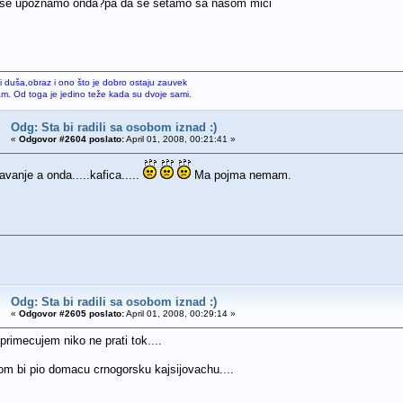
 se upoznamo onda?pa da se setamo sa nasom mici
li duša,obraz i ono što je dobro ostaju zauvek
sam. Od toga je jedino teže kada su dvoje sami.
Odg: Sta bi radili sa osobom iznad :)
«
Odgovor #2604 poslato:
April 01, 2008, 00:21:41 »
vanje a onda.....kafica.....
Ma pojma nemam.
Odg: Sta bi radili sa osobom iznad :)
«
Odgovor #2605 poslato:
April 01, 2008, 00:29:14 »
primecujem niko ne prati tok....
m bi pio domacu crnogorsku kajsijovachu....