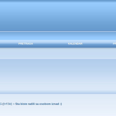
PRETRAGA
KALENDAR
P
G@rf!3ld
) >
Sta biste radili sa osobom iznad :)