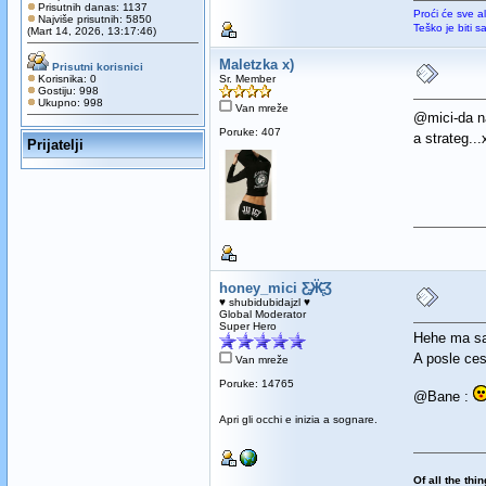
Prisutnih danas: 1137
Proći će sve a
Najviše prisutnih: 5850
Teško je biti 
(Mart 14, 2026, 13:17:46)
Maletzka x)
Prisutni korisnici
Korisnika: 0
Sr. Member
Gostiju: 998
Ukupno: 998
Van mreže
@mici-da n
Poruke: 407
a strateg..
Prijatelji
honey_mici Ƹ̵̡Ӝ̵̨̄Ʒ
♥ shubidubidajzl ♥
Global Moderator
Super Hero
Hehe ma sal
A posle ces
Van mreže
Poruke: 14765
@Bane :
Apri gli occhi e inizia a sognare.
Of all the thi