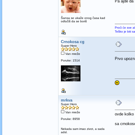
Pa ajde da
Šansa se ukaže onog časa kad
odlučiš da se boriš
Proći će sve a
Teško je biti 
Crnokosa cg
Super Hero
Van mreže
Prvo upozna
Poruke: 1514
mrkva
Super Hero
Van mreže
ovde kolko 
Poruke: 8958
sa crnokoso
Nekada sam imao zivot, a sada
adsl.