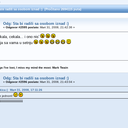
e
ste radili sa osobom iznad :) (Pročitano 2694115 puta)
Odg: Sta bi radili sa osobom iznad :)
«
Odgovor #2595 poslato:
Mart 31, 2008, 21:42:36 »
kala, cekala... i ono nis'
 ja sa vama u setnju
ngs I've lost, I miss my mind the most. Mark Twain
Odg: Sta bi radili sa osobom iznad :)
«
Odgovor #2596 poslato:
Mart 31, 2008, 21:43:04 »
ckica (: Mart 31, 2008, 17:11:26
je jednom!
iiiiiiiiiiiiiiiiiiiiiiiiiii