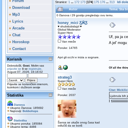
Forum
Stranice:
1
...
172
173
[
174
]
175
176
...
313
Idi dol
Download
Autor
Tema: Sta bi
Mp3
0 članova i 29 gostiju pregledaju ovu temu.
Lyrics
honey_mici Ƹ̵̡Ӝ̵̨̄Ʒ
♥ shubidubidajzl ♥
Arcade
Global Moderator
Super Hero
Chat
Uf, pa ja ce
Horoskop
Van mreže
A jel' mogu
Poruke: 14765
Contact
Apri gli occhi e inizia a sognare.
Korisnik
Dobrodošli,
Gost
. Molim vas
Of all the thi
prijavite se
ili se
registrujte
.
Avgust 07, 2026, 16:16:02
strateg3
Super Hero
Prijavite se korisničkim imenom,
lozinkom i dužinom sesije
Van mreže
Citat: Mickili
Statistika
Poruke: 2037
Ljubnula bih 
I tiiiiiiiiiiiiiiiiii
članova
Ukupno članova: 185692
Najnoviji:
Bobbohops
Statistika
Šansa se ukaže onog časa kad
Ukupno poruka: 185084
odlučiš da se boriš
Ukupno tema: 4466