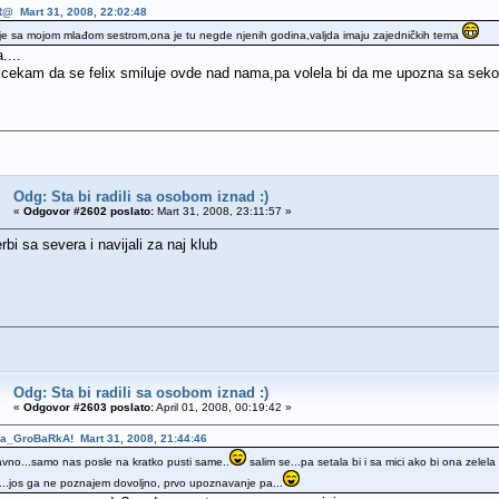
@ Mart 31, 2008, 22:02:48
je sa mojom mlađom sestrom,ona je tu negde njenih godina,valjda imaju zajedničkih tema
....
 cekam da se felix smiluje ovde nad nama,pa volela bi da me upozna sa seko
Odg: Sta bi radili sa osobom iznad :)
«
Odgovor #2602 poslato:
Mart 31, 2008, 23:11:57 »
erbi sa severa i navijali za naj klub
Odg: Sta bi radili sa osobom iznad :)
«
Odgovor #2603 poslato:
April 01, 2008, 00:19:42 »
ka_GroBaRkA! Mart 31, 2008, 21:44:46
vno...samo nas posle na kratko pusti same..
salim se...pa setala bi i sa mici ako bi ona zelel
m...jos ga ne poznajem dovoljno, prvo upoznavanje pa...