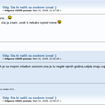
Odg: Sta bi radili sa osobom iznad :)
«
Odgovor #2599 poslato:
Mart 31, 2008, 21:47:08 »
no....
..sta ja znam..uvek ti nekako ispred mene
Odg: Sta bi radili sa osobom iznad :)
«
Odgovor #2600 poslato:
Mart 31, 2008, 22:02:48 »
h je sa mojom mlađom sestrom,ona je tu negde njenih godina,valjda imaju z
you make of it...
Odg: Sta bi radili sa osobom iznad :)
«
Odgovor #2601 poslato:
Mart 31, 2008, 22:06:37 »