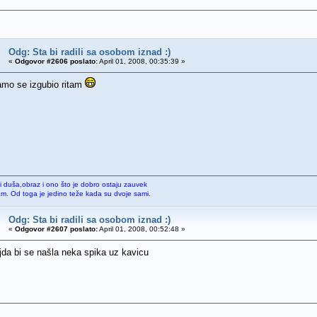
Odg: Sta bi radili sa osobom iznad :)
«
Odgovor #2606 poslato:
April 01, 2008, 00:35:39 »
amo se izgubio ritam
li duša,obraz i ono što je dobro ostaju zauvek
sam. Od toga je jedino teže kada su dvoje sami.
Odg: Sta bi radili sa osobom iznad :)
«
Odgovor #2607 poslato:
April 01, 2008, 00:52:48 »
ljda bi se našla neka spika uz kavicu