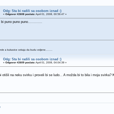
Odg: Sta bi radili sa osobom iznad :)
«
Odgovor #2608 poslato:
April 01, 2008, 00:56:47 »
bi puno puno puno..............
 vole a kukavice cekaju da budu voljene.........
Odg: Sta bi radili sa osobom iznad :)
«
Odgovor #2609 poslato:
April 01, 2008, 04:04:39 »
 otišli na neku svirku i proveli bi se ludo... A možda bi to bila i moja svirka?
e