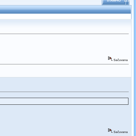
ŠTAMPAJ
123
Sačuvana
Sačuvana