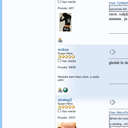
Van mreže
Citat: T@M@R
Poruke: 407
upoznala bih 
xexe..valjda
aaaaaa...ja
mrkva
Super Hero
Van mreže
gledali bi d
Poruke: 8958
Nekada sam imao zivot, a sada
adsl.
strateg3
Super Hero
Van mreže
Citat: MaLeC
Poruke: 2037
@mici-da nara
a strateg...x