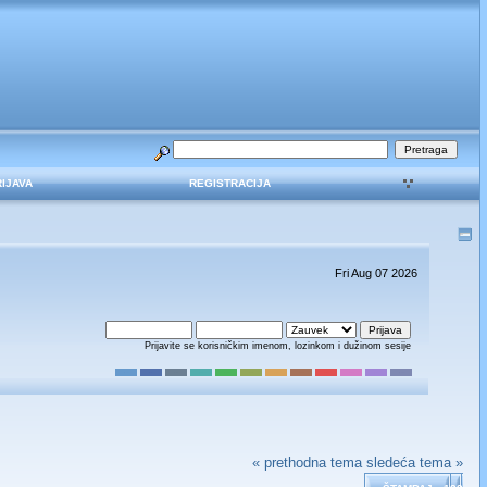
RIJAVA
REGISTRACIJA
Fri Aug 07 2026
Prijavite se korisničkim imenom, lozinkom i dužinom sesije
« prethodna tema
sledeća tema »