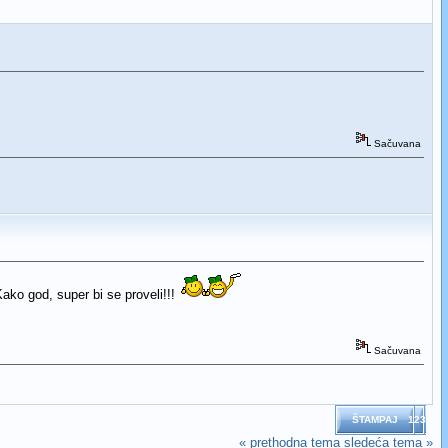
Ono š
Sačuvana
 Kako god, super bi se proveli!!!
Sačuvana
ŠTAMPAJ
123
« prethodna tema
sledeća tema »