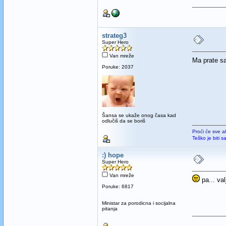
strateg3
Super Hero
Van mreže
Ma prate s
Poruke: 2037
Šansa se ukaže onog časa kad
odlučiš da se boriš
Proći će sve a
Teško je biti 
:) hope
Super Hero
Van mreže
pa... va
Poruke: 6817
Ministar za porodicna i socijalna
pitanja