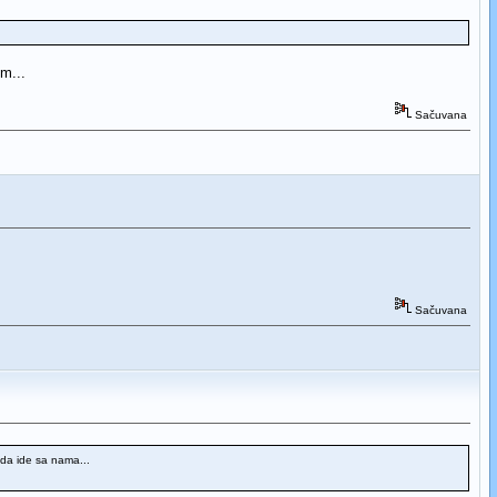
m...
Sačuvana
Sačuvana
a da ide sa nama...