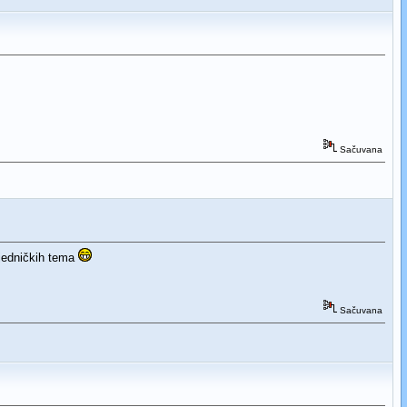
Sačuvana
ajedničkih tema
Sačuvana