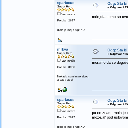
spartacus
Odg: Sta bi
Super Hero
«
Odgovor #25
Van mreže
mrle,sta cemo sa ov
Poruke: 2677
djole je moj drug! XD
mrkva
Odg: Sta bi
Super Hero
«
Odgovor #25
Van mreže
moramo da se dogovor
Poruke: 8958
Nekada sam imao zivot,
a sada adsl.
spartacus
Odg: Sta bi
Super Hero
«
Odgovor #25
Van mreže
pa ne znam..mala je 
moze,al' pod uslovom
Poruke: 2677
djole je moj drug! XD