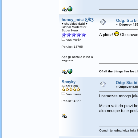
honey_mici Ƹ̵̡Ӝ̵̨̄Ʒ
Odg: Sta bi
♥ shubidubidajzl ♥
«
Odgovor #25
Global Moderator
Super Hero
A pliiiiz!
Obecavam b
Van mreže
Poruke: 14765
Apri gli occhi e inizia a
sognare.
Of all the things I've los
Spayky
Odg: Sta bi
Super Hero
«
Odgovor #25
Van mreže
i nemozes mnogo jako
Poruke: 4227
Micka voli da pravi ko
ako neuspe tu je posl
Osmeh je jedna kriva linija 