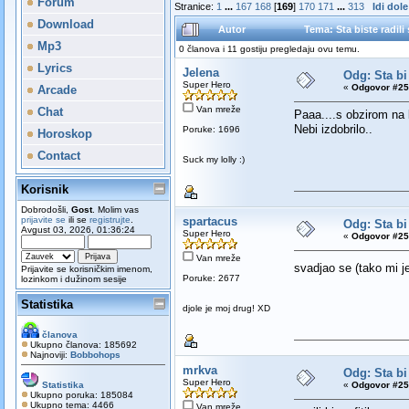
Forum
Stranice:
1
...
167
168
[
169
]
170
171
...
313
Idi dole
Download
Autor
Tema: Sta biste radil
Mp3
0 članova i 11 gostiju pregledaju ovu temu.
Lyrics
Jelena
Odg: Sta bi
Super Hero
«
Odgovor #25
Arcade
Van mreže
Chat
Paaa....s obzirom na 
Nebi izdobrilo..
Poruke: 1696
Horoskop
Contact
Suck my lolly :)
Korisnik
Dobrodošli,
Gost
. Molim vas
prijavite se
ili se
registrujte
.
spartacus
Odg: Sta bi
Avgust 03, 2026, 01:36:24
Super Hero
«
Odgovor #25
Van mreže
svadjao se (tako mi j
Prijavite se korisničkim imenom,
Poruke: 2677
lozinkom i dužinom sesije
Statistika
djole je moj drug! XD
članova
Ukupno članova: 185692
Najnoviji:
Bobbohops
mrkva
Odg: Sta bi
Super Hero
Statistika
«
Odgovor #25
Ukupno poruka: 185084
Ukupno tema: 4466
Van mreže