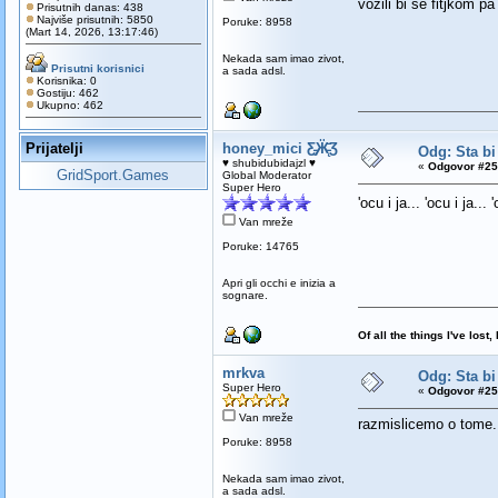
vozili bi se fitjkom pa
Prisutnih danas: 438
Najviše prisutnih: 5850
Poruke: 8958
(Mart 14, 2026, 13:17:46)
Nekada sam imao zivot,
Prisutni korisnici
a sada adsl.
Korisnika: 0
Gostiju: 462
Ukupno: 462
Prijatelji
honey_mici Ƹ̵̡Ӝ̵̨̄Ʒ
Odg: Sta bi
♥ shubidubidajzl ♥
«
Odgovor #25
GridSport.Games
Global Moderator
Super Hero
'ocu i ja... 'ocu i ja... 
Van mreže
Poruke: 14765
Apri gli occhi e inizia a
sognare.
Of all the things I've los
mrkva
Odg: Sta bi
Super Hero
«
Odgovor #25
Van mreže
razmislicemo o tome..
Poruke: 8958
Nekada sam imao zivot,
a sada adsl.