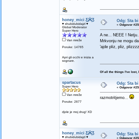
honey_mici Ƹ̵̡Ӝ̵̨̄Ʒ
Odg: Sta bi
♥ shubidubidajzl ♥
«
Odgovor #25
Global Moderator
Super Hero
A ne... NEEE ! Netju..
Van mreže
Mrkvonju ne mogu da 
'ajde pliz, pliz, plizzz
Poruke: 14765
Apri gli occhi e inizia a
sognare.
Of all the things I've los
spartacus
Odg: Sta bi
Super Hero
«
Odgovor #25
Van mreže
razmotritjemo...
Poruke: 2677
djole je moj drug! XD
honey_mici Ƹ̵̡Ӝ̵̨̄Ʒ
Odg: Sta bi
♥ shubidubidajzl ♥
«
Odgovor #25