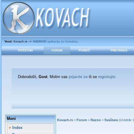
Vesti
: Kovach.rs -->
ANDROID
aplikacija za horoskop
.
POČETNA
FORUM
POMOĆ
PRETRAGA
Dobrodošli,
Gost
. Molim vas
prijavite se
ili se
registrujte
.
Meni
Kovach.rs
>
Forum
>
Razno
>
Svaštara
(Urednik:
Index