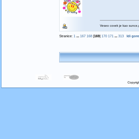
Veseo covek je kao sunce,g
Stranice:
1
...
167
168
[
169
]
170
171
...
313
Idi gore
Copyrig