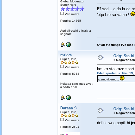
Global Moderator
Super Hero
Ef sad... a da bude p
Van mreže
'otju bre sa vama !
Poruke: 14765
Apri gli occhi e inizia a
sognare.
Of all the things I've los
mrkva
Odg: Sta bi
Super Hero
«
Odgovor #25
Van mreže
hm ko sto kaze spart
Citat: spartacus Mart 19,
Poruke: 8958
razmotritjemo...
Nekada sam imao zivot,
a sada adsl.
Daraaa :)
Odg: Sta bi
Super Hero
«
Odgovor #25
Van mreže
definitiwno popili bi 
Poruke: 2591