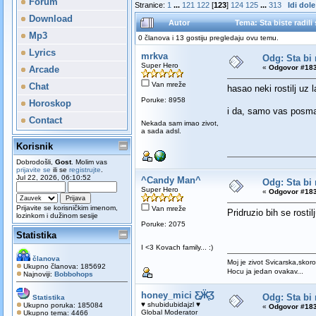
Forum
Stranice:
1
...
121
122
[
123
]
124
125
...
313
Idi dole
Download
Autor
Tema: Sta biste radil
Mp3
0 članova i 13 gostiju pregledaju ovu temu.
Lyrics
mrkva
Odg: Sta bi 
Super Hero
«
Odgovor #183
Arcade
Van mreže
Chat
hasao neki rostilj uz l
Poruke: 8958
Horoskop
i da, samo vas posma
Contact
Nekada sam imao zivot,
a sada adsl.
Korisnik
Dobrodošli,
Gost
. Molim vas
prijavite se
ili se
registrujte
.
Jul 22, 2026, 06:10:52
^Candy Man^
Odg: Sta bi 
Super Hero
«
Odgovor #183
Prijavite se korisničkim imenom,
Van mreže
Pridruzio bih se rostilj
lozinkom i dužinom sesije
Poruke: 2075
Statistika
I <3 Kovach family... :)
članova
Moj je zivot Svicarska,skoro
Ukupno članova: 185692
Hocu ja jedan ovakav...
Najnoviji:
Bobbohops
honey_mici Ƹ̵̡Ӝ̵̨̄Ʒ
Odg: Sta bi 
Statistika
♥ shubidubidajzl ♥
Ukupno poruka: 185084
«
Odgovor #183
Global Moderator
Ukupno tema: 4466