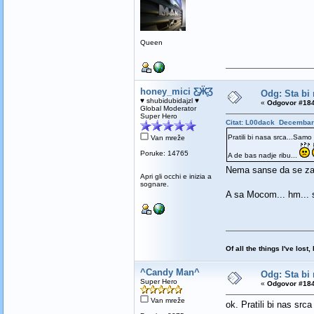
Queen
honey_mici Ƹ̵̡Ӝ̵̨̄Ʒ
Odg: Sta bi 
♥ shubidubidajzl ♥
«
Odgovor #184
Global Moderator
Super Hero
Citat: L00dack Decembar 
Pratili bi nasa srca...Sam
Van mreže
Poruke: 14765
A de bas nadje ribu...
Nema sanse da se zalu
Apri gli occhi e inizia a
sognare.
A sa Mocom... hm... 
Of all the things I've los
^Candy Man^
Odg: Sta bi 
Super Hero
«
Odgovor #184
Van mreže
ok. Pratili bi nas srca 