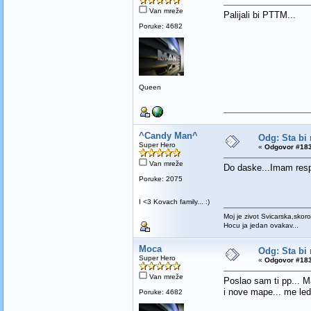
Van mreže
Palijali bi PTTM...
Poruke: 4682
Queen
^Candy Man^
Odg: Sta bi 
Super Hero
«
Odgovor #183
Van mreže
Do daske...Imam respe
Poruke: 2075
I <3 Kovach family... :)
Moj je zivot Svicarska,skoro
Hocu ja jedan ovakav...
Moca
Odg: Sta bi 
Super Hero
«
Odgovor #183
Van mreže
Poslao sam ti pp... M
i nove mape... me ledi
Poruke: 4682