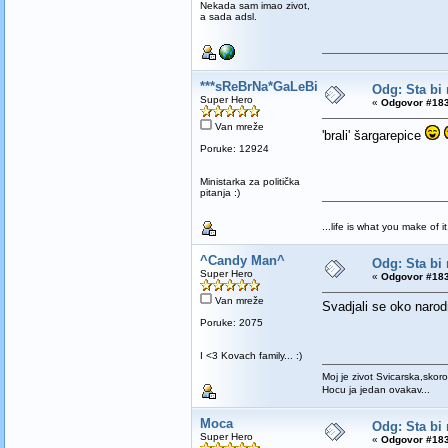
Nekada sam imao zivot,
a sada adsl.
***sReBrNa*GaLeBiCa***
Odg: Sta bi 
Super Hero
«
Odgovor #183
Van mreže
'brali' šargarepice
Poruke: 12924
Ministarka za politička
pitanja :)
...life is what you make of it.
^Candy Man^
Odg: Sta bi 
Super Hero
«
Odgovor #183
Van mreže
Svadjali se oko narod
Poruke: 2075
I <3 Kovach family... :)
Moj je zivot Svicarska,skoro
Hocu ja jedan ovakav...
Moca
Odg: Sta bi 
Super Hero
«
Odgovor #183