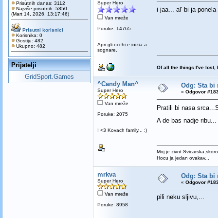
Super Hero
Prisutnih danas: 3112
Najviše prisutnih: 5850
i jaa... al' bi ja pone
(Mart 14, 2026, 13:17:46)
Van mreže
Poruke: 14765
Prisutni korisnici
Korisnika: 0
Gostiju: 482
Apri gli occhi e inizia a
Ukupno: 482
sognare.
Prijatelji
Of all the things I've los
GridSport.Games
^Candy Man^
Odg: Sta bi 
Super Hero
«
Odgovor #183
Van mreže
Pratili bi nasa srca.
Poruke: 2075
A de bas nadje ribu..
I <3 Kovach family... :)
Moj je zivot Svicarska,skoro
Hocu ja jedan ovakav...
mrkva
Odg: Sta bi 
Super Hero
«
Odgovor #183
Van mreže
pili neku sljivu,...
Poruke: 8958