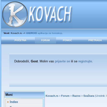
Vesti
: Kovach.rs -->
ANDROID
aplikacija za horoskop
.
POČETNA
FORUM
POMOĆ
PRETRAGA
Dobrodošli,
Gost
. Molim vas
prijavite se
ili se
registrujte
.
Meni
Kovach.rs
>
Forum
>
Razno
>
Svaštara
(Urednik:
Index