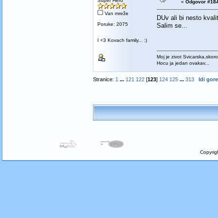
Super Hero
«
Odgovor #184
Van mreže
DUv ali bi nesto kvali
Poruke: 2075
Salim se...
I <3 Kovach family... :)
Moj je zivot Svicarska,skoro
Hocu ja jedan ovakav...
Stranice:
1
...
121
122
[
123
]
124
125
...
313
Idi gore
Copyrig