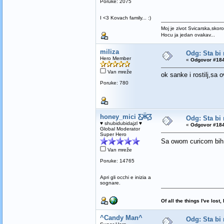
Poruke: 2075
I <3 Kovach family... :)
Moj je zivot Svicarska,skoro
Hocu ja jedan ovakav...
miliza
Odg: Sta bi 
Hero Member
«
Odgovor #184
Van mreže
ok sanke i rostilj,sa 
Poruke: 780
honey_mici Ƹ̵̡Ӝ̵̨̄Ʒ
Odg: Sta bi 
♥ shubidubidajzl ♥
«
Odgovor #184
Global Moderator
Super Hero
Sa owom curicom bih...
Van mreže
Poruke: 14765
Apri gli occhi e inizia a
sognare.
Of all the things I've los
^Candy Man^
Odg: Sta bi 