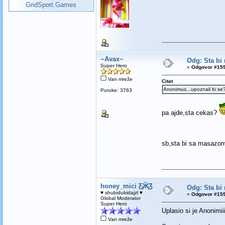
GridSport.Games
~Avax~
Odg: Sta bi 
Super Hero
«
Odgovor #159
Van mreže
Citat
Anonimus...upoznali bi se
Poruke: 3763
pa ajde,sta cekas?
sb,sta bi sa masaz
honey_mici Ƹ̵̡Ӝ̵̨̄Ʒ
Odg: Sta bi 
♥ shubidubidajzl ♥
«
Odgovor #159
Global Moderator
Super Hero
Uplasio si je Anonimii
Van mreže