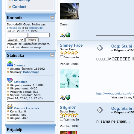
Contact
Korisnik
Dobrodošli,
Gost
. Molim vas
Queen
prijavite se
ili se
registrujte
.
Jul 23, 2026, 15:15:53
Prijavite se korisničkim imenom,
Smiley Face
Odg: Sta bi 
lozinkom i dužinom sesije
Super Hero
«
Odgovor #159
Statistika
Van mreže
uuuu...MOŽEEEEE!!!
Poruke: 3588
članova
Ukupno članova: 185692
Najnoviji:
Bobbohops
Statistika
Ukupno poruka: 185084
Ukupno tema: 4466
Prisutnih danas: 513
http://www.zooreka.com/ph
Najviše prisutnih: 5850
You can be my hero ba
(Mart 14, 2026, 13:17:46)
SBgirl07
Odg: Sta bi 
Prisutni korisnici
Korisnika: 0
Super Hero
«
Odgovor #159
Gostiju: 467
Ukupno: 467
Van mreže
ni sama ne znam...
Poruke: 1832
Prijatelji