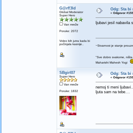
G@rf!3ld
Odg: Sta bi 
Global Moderator
«
Odgovor #159
Super Hero
ljubavi jesil nabavila
Van mreže
Poruke: 2072
Voleo bih jutra kada bi
počinjala kasnije..
~Stvarnost je stanje prou
"Sve dobro svakome, ništa 
Maharishi Mahesh Yogi
SBgirl07
Odg: Sta bi 
Super Hero
«
Odgovor #159
Van mreže
nemoj ti meni ljubavi....
Poruke: 1832
ljuta sam na tebe....