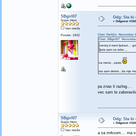
SBgirl07
Odg: Sta bi 
Super Hero
«
Odgovor #160
Van mreže
Citat: Stef@n Novembar 2
Poruke: 1832
Citat: SBgirl07 Novembar
nemoj ti meni ljubavi.... grrrr
ljuta sam na tebe....
na mene...zasto
sta sam skrivio...da nije 
pa znas ti razlog....
vec sam te zaboravil
SBgirl07
Odg: Sta bi 
Super Hero
«
Odgovor #160
Van mreže
a sa mrkvom.... ma ve