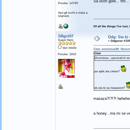
Sa ovim gore... hm... 
Poruke: 14765
Apri gli occhi e inizia a
sognare.
Of all the things I've los
SBgirl07
Odg: Sta bi 
Super Hero
«
Odgovor #159
Van mreže
Citat: anonimus88 Novem
Citat
Poruke: 1832
Anonimus...upoznali bi s
pa ajde,sta cekas?
sb,sta bi sa masazom?
masaza?!?!?! hehehe.
a honey...ma mi se 