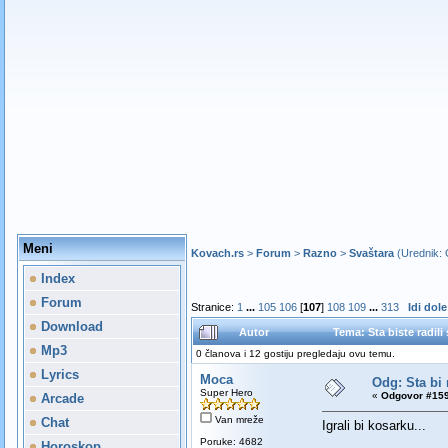
Meni
Kovach.rs
>
Forum
>
Razno
>
Svaštara
(Urednik:
Index
Forum
Stranice:
1
...
105
106
[
107
]
108
109
...
313
Idi dole
Download
Autor
Tema: Sta biste radil
Mp3
0 članova i 12 gostiju pregledaju ovu temu.
Lyrics
Moca
Odg: Sta bi 
Super Hero
«
Odgovor #159
Arcade
Van mreže
Chat
Igrali bi kosarku...
Poruke: 4682
Horoskop