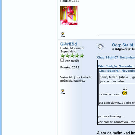
Poruke: 1832
G@rf!3ld
Odg: Sta bi 
Global Moderator
«
Odgovor #160
Super Hero
Citat: SBgirl07 Novembar
Van mreže
Citat: Stef@n Novembar 
Poruke: 2072
Citat: SBgirl07 Novemba
nemoj ti meni ljubavi.... grrr
Voleo bih jutra kada bi
počinjala kasnije..
ljuta sam na tebe....
na mene...zasto
sta sam skrivio...da nije
pa znas ti razlog....
vec sam te zaboravila...t
A sta da radim kad i