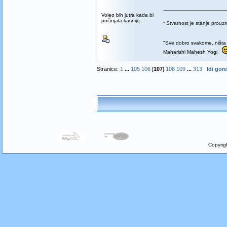
Voleo bih jutra kada bi
počinjala kasnije..
~Stvarnost je stanje prou
"Sve dobro svakome, ništa 
Maharishi Mahesh Yogi
Stranice:
1
...
105
106
[
107
]
108
109
...
313
Idi gore
Copyrig