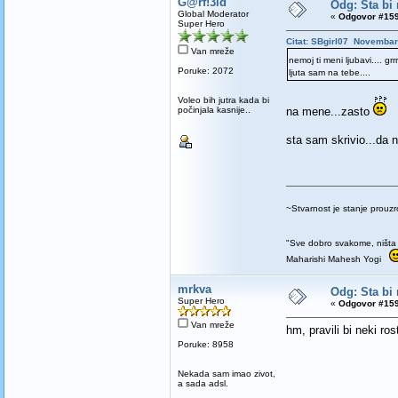
G@rf!3ld
Odg: Sta bi 
Global Moderator
«
Odgovor #159
Super Hero
Citat: SBgirl07 Novembar
Van mreže
nemoj ti meni ljubavi.... grrrrr
Poruke: 2072
ljuta sam na tebe....
Voleo bih jutra kada bi
počinjala kasnije..
na mene...zasto
sta sam skrivio...da 
~Stvarnost je stanje prou
"Sve dobro svakome, ništa 
Maharishi Mahesh Yogi
mrkva
Odg: Sta bi 
Super Hero
«
Odgovor #159
Van mreže
hm, pravili bi neki ro
Poruke: 8958
Nekada sam imao zivot,
a sada adsl.