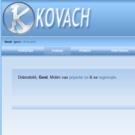
Vesti
: Igrice -->
Arcade
POČETNA
FORUM
POMOĆ
PRETRAGA
Dobrodošli,
Gost
. Molim vas
prijavite se
ili se
registrujte
.