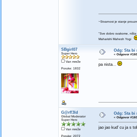
~Stvarnost je stanje prou
"Sve dobro svakome, ništa 
Maharishi Mahesh Yogi
SBgirl07
Odg: Sta bi 
Super Hero
«
Odgovor #160
Van mreže
pa nista...
Poruke: 1832
G@rf!3ld
Odg: Sta bi 
Global Moderator
«
Odgovor #160
Super Hero
jao jao kud' cu ja s 
Van mreže
Poruke: 2072