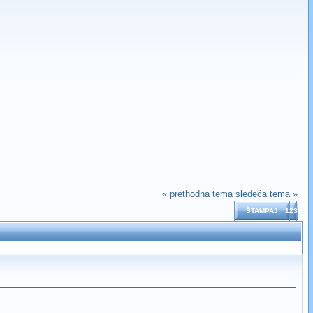
« prethodna tema
sledeća tema »
ŠTAMPAJ
123