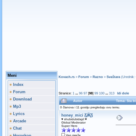
Meni
Kovach.rs
>
Forum
>
Razno
>
Svaštara
(Urednik:
Index
Forum
Stranice:
1
...
96
97
[
98
]
99
100
...
313
Idi dole
Download
Autor
Tema: Sta bi
Mp3
0 članova i 11 gostiju pregledaju ovu temu.
Lyrics
honey_mici Ƹ̵̡Ӝ̵̨̄Ʒ
♥ shubidubidajzl ♥
Arcade
Global Moderator
Super Hero
Chat
Horoskop
Van mreže