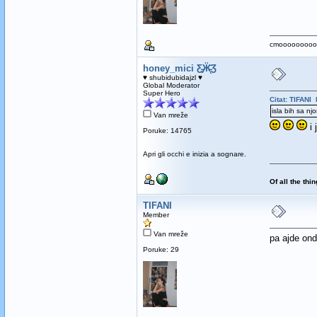
cmoooooooookkkk
honey_mici Ƹ̵̡Ӝ̵̨̄Ʒ
♥ shubidubidajzl ♥
Global Moderator
Super Hero
Citat: TIFANI
isla bih sa nj
Van mreže
i 
Poruke: 14765
Apri gli occhi e inizia a sognare.
Of all the thi
TIFANI
Member
Van mreže
pa ajde ond
Poruke: 29