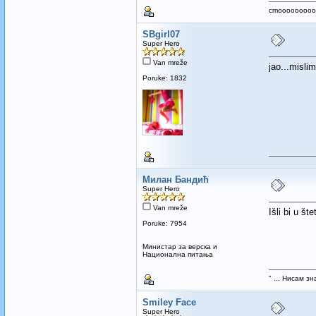
cmoooooooookkkk
SBgirl07
Super Hero
Van mreže
jao...misli
Poruke: 1832
Милан Бандић
Super Hero
Van mreže
Išli bi u šte
Poruke: 7954
Mинистар за верска и
Национална питања
" ... Нисам з
Smiley Face
Super Hero