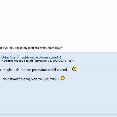
ngs I've lost, I miss my mind the most. Mark Twain
Odg: Sta bi radili sa osobom iznad :)
«
Odgovor #1456 poslato:
Novembar 01, 2007, 23:07:35 »
 mogle... da što pre ponovimo prošli vikend...
lje - da ostvarimo onaj plan za ludu žurku