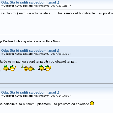
Odg: Sta bi radili sa osobom iznad :)
«
Odgovor #1457 poslato:
Novembar 01, 2007, 23:11:17 »
 za plan mi ( nam ) je odlicna ideja...
Jos samo kad bi ostvarile... ali polako
ngs I've lost, I miss my mind the most. Mark Twain
Odg: Sta bi radili sa osobom iznad :)
«
Odgovor #1458 poslato:
Novembar 03, 2007, 09:48:30 »
 će osim javnog saopštenja biti i pp obavještenja...
da
Odg: Sta bi radili sa osobom iznad :)
«
Odgovor #1459 poslato:
Novembar 04, 2007, 14:14:09 »
 na palacinke sa nutelom i plazmom i sa prelivom od cokolade