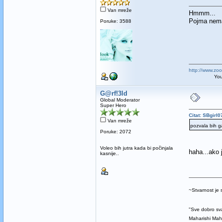
Van mreže
Hmmm...
Pojma nem
Poruke: 3588
http://www.zo
You can be 
G@rf!3ld
Global Moderator
Super Hero
Citat: SBgirl
Van mreže
pozvala bih g
Poruke: 2072
Voleo bih jutra kada bi počinjala
haha...ako
kasnije..
~Stvarnost je
"Sve dobro sva
Maharishi Ma