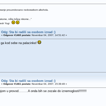
 stanje prouzrokovano nedostatkom alkohola.
kome, ništa lošeg nikome..."
hesh Yogi
Odg: Sta bi radili sa osobom iznad :)
«
Odgovor #1460 poslato:
Novembar 04, 2007, 14:51:42 »
 ga kod sebe na palacinke!
Odg: Sta bi radili sa osobom iznad :)
«
Odgovor #1461 poslato:
Novembar 04, 2007, 15:39:49 »
njom u provod..........A onda bih se zezale do iznemoglosti!!!!!!!!