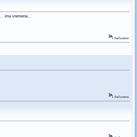
... ima vremena...
Sačuvana
Sačuvana