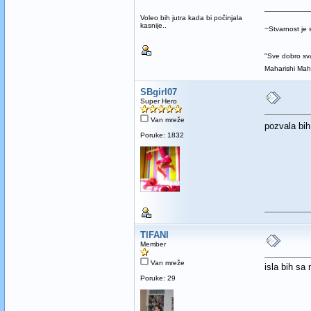
Voleo bih jutra kada bi počinjala
kasnije..
~Stvarnost je
"Sve dobro sva
Maharishi Ma
SBgirl07
Super Hero
Van mreže
pozvala bih
Poruke: 1832
TIFANI
Member
Van mreže
isla bih sa 
Poruke: 29