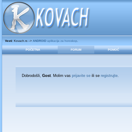
Vesti
: Kovach.rs -->
ANDROID
aplikacija za horoskop
.
POČETNA
FORUM
POMOĆ
Dobrodošli,
Gost
. Molim vas
prijavite se
ili se
registrujte
.