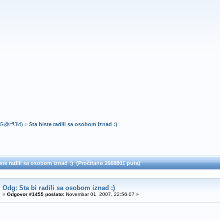
G@rf!3ld
) >
Sta biste radili sa osobom iznad :)
ste radili sa osobom iznad :) (Pročitano 2668801 puta)
Odg: Sta bi radili sa osobom iznad :)
«
Odgovor #1455 poslato:
Novembar 01, 2007, 22:56:07 »