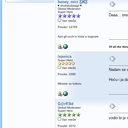
honey_mici Ƹ̵̡Ӝ̵̨̄Ʒ
♥ shubidubidajzl ♥
Global Moderator
Super Hero
Daaa... ono
Van mreže
Poruke: 14765
Apri gli occhi e inizia a sognare.
Of all the thi
lejenica
Super Hero
Van mreže
Nadam se da
Poruke: 3280
Hoću i ja 
Ministar za kulturu
G@rf!3ld
Global Moderator
Super Hero
vodio bi je
Van mreže
Poruke: 2072