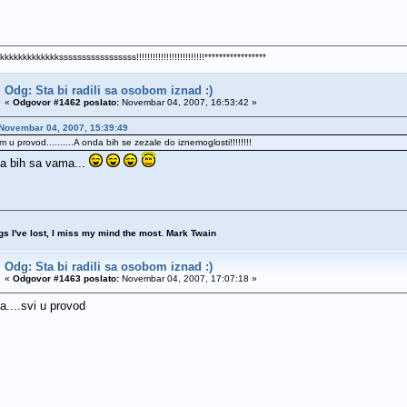
kkkkkkkkksssssssssssssssss!!!!!!!!!!!!!!!!!!!!!!!!!*****************
Odg: Sta bi radili sa osobom iznad :)
«
Odgovor #1462 poslato:
Novembar 04, 2007, 16:53:42 »
 Novembar 04, 2007, 15:39:49
om u provod..........A onda bih se zezale do iznemoglosti!!!!!!!!
ja bih sa vama...
ngs I've lost, I miss my mind the most. Mark Twain
Odg: Sta bi radili sa osobom iznad :)
«
Odgovor #1463 poslato:
Novembar 04, 2007, 17:07:18 »
a....svi u provod