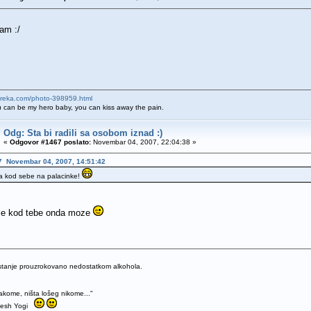
am :/
oreka.com/photo-398959.html
my hero baby, you can kiss away the pain.
Odg: Sta bi radili sa osobom iznad :)
«
Odgovor #1467 poslato:
Novembar 04, 2007, 22:04:38 »
07 Novembar 04, 2007, 14:51:42
a kod sebe na palacinke!
 je kod tebe onda moze
 stanje prouzrokovano nedostatkom alkohola.
kome, ništa lošeg nikome..."
hesh Yogi