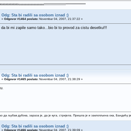
kkkkkkkkksssssssssssssssss!!!!!!!!!!!!!!!!!!!!!!!!!*****************
Odg: Sta bi radili sa osobom iznad :)
«
Odgovor #1464 poslato:
Novembar 04, 2007, 21:37:22 »
m da bi mi zapile samo tako...bio bi to provod za cistu desetku!!!
Odg: Sta bi radili sa osobom iznad :)
«
Odgovor #1465 poslato:
Novembar 04, 2007, 21:38:29 »
tu.
нао да љубав дубока, зараза је, да је куга, стријела. Пришла је и заклопљена ока, Бандићу је
Odg: Sta bi radili sa osobom iznad :)
«
Odgovor #1466 poslato:
Novembar 04, 2007, 21:39:09 »