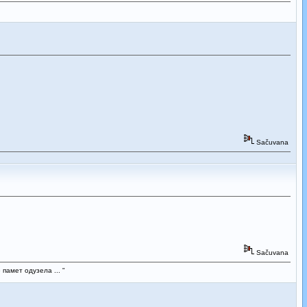
Sačuvana
Sačuvana
 памет одузела ... "