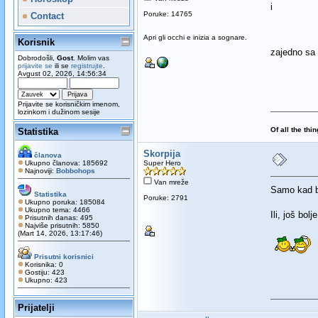
i
Poruke: 14765
Contact
Apri gli occhi e inizia a sognare.
Korisnik
zajedno sa
Dobrodošli,
Gost
. Molim vas
prijavite se
ili se
registrujte
.
Avgust 02, 2026, 14:56:34
Prijavite se korisničkim imenom,
lozinkom i dužinom sesije
Of all the thi
Statistika
Skorpija
članova
Ukupno članova: 185692
Super Hero
Najnoviji:
Bobbohops
Van mreže
Samo kad bi
Statistika
Poruke: 2791
Ukupno poruka: 185084
Ukupno tema: 4466
Ili, još bo
Prisutnih danas: 495
Najviše prisutnih: 5850
(Mart 14, 2026, 13:17:46)
Prisutni korisnici
Korisnika: 0
Gostiju: 423
Ukupno: 423
Prijatelji