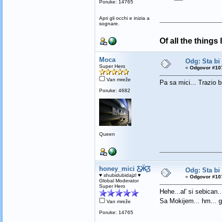
Poruke: 14765
Apri gli occhi e inizia a
sognare.
Of all the things
Moca
Odg: Sta bi
Super Hero
«
Odgovor #107
Van mreže
Pa sa mici... Trazio b
Poruke: 4682
Queen
honey_mici Ƹ̵̡Ӝ̵̨̄Ʒ
Odg: Sta bi
♥ shubidubidajzl ♥
«
Odgovor #107
Global Moderator
Super Hero
Hehe...al' si sebican..
Sa Mokijem... hm... g
Van mreže
Poruke: 14765