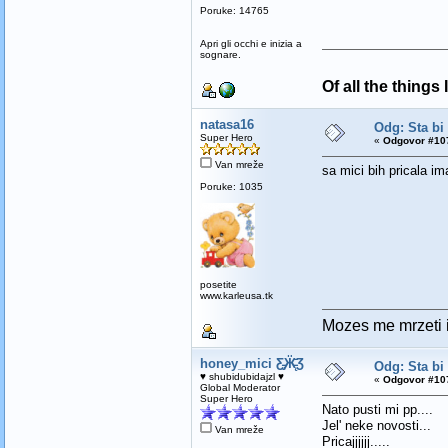
Poruke: 14765
Apri gli occhi e inizia a
sognare.
Of all the things
natasa16
Odg: Sta bi
Super Hero
«
Odgovor #107
Van mreže
sa mici bih pricala im
Poruke: 1035
posetite
www.karleusa.tk
Mozes me mrzeti i 
honey_mici Ƹ̵̡Ӝ̵̨̄Ʒ
Odg: Sta bi
♥ shubidubidajzl ♥
«
Odgovor #107
Global Moderator
Super Hero
Nato pusti mi pp....
Jel' neke novosti...
Van mreže
Pricajjjjjj.....