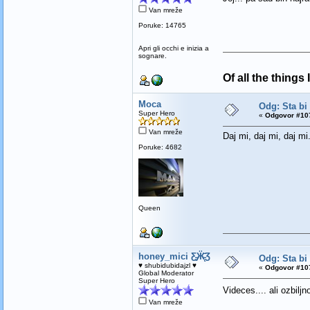
Van mreže
Poruke: 14765
Apri gli occhi e inizia a
sognare.
Of all the things
Moca
Odg: Sta bi
Super Hero
«
Odgovor #107
Van mreže
Daj mi, daj mi, daj mi.
Poruke: 4682
Queen
honey_mici Ƹ̵̡Ӝ̵̨̄Ʒ
Odg: Sta bi
♥ shubidubidajzl ♥
«
Odgovor #107
Global Moderator
Super Hero
Videces.... ali ozbiljn
Van mreže