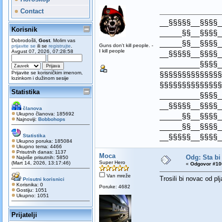
Contact
__§§§§§__§§§§_
Korisnik
_____§§__§§§§_
Dobrodošli,
Gost
. Molim vas
_____§§__§§§§_
Guns don't kill people. -
prijavite se
ili se
registrujte
.
I kill people
Avgust 07, 2026, 07:28:58
__§§§§§__§§§§_
_________§§§§_
Prijavite se korisničkim imenom,
§§§§§§§§§§§§§§
lozinkom i dužinom sesije
§§§§§§§§§§§§§§
Statistika
_________§§§§_
__§§§§§__§§§§_
članova
Ukupno članova: 185692
_____§§__§§§§_
Najnoviji:
Bobbohops
_____§§__§§§§_
__§§§§§__§§§§_
Statistika
Ukupno poruka: 185084
Ukupno tema: 4466
Prisutnih danas: 1137
Moca
Odg: Sta bi
Najviše prisutnih: 5850
Super Hero
(Mart 14, 2026, 13:17:46)
«
Odgovor #106
Van mreže
Trosili bi novac od plj
Prisutni korisnici
Korisnika: 0
Poruke: 4682
Gostiju: 1051
Ukupno: 1051
Prijatelji