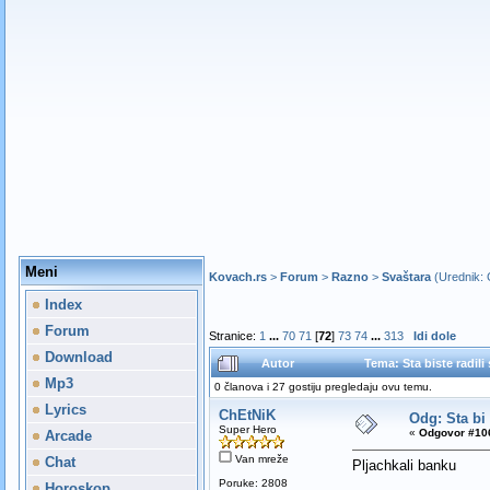
Meni
Kovach.rs
>
Forum
>
Razno
>
Svaštara
(Urednik:
Index
Forum
Stranice:
1
...
70
71
[
72
]
73
74
...
313
Idi dole
Download
Autor
Tema: Sta biste radil
Mp3
0 članova i 27 gostiju pregledaju ovu temu.
Lyrics
ChEtNiK
Odg: Sta bi
Super Hero
«
Odgovor #106
Arcade
Van mreže
Chat
Pljachkali banku
Poruke: 2808
Horoskop