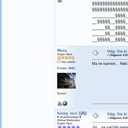
§§§§§§§§§§§§§§
§§§§§§§§§§§§§§
_________§§§§_
__§§§§§__§§§§_
_____§§__§§§§_
_____§§__§§§§_
__§§§§§__§§§§_
Moca
Odg: Sta bi
Super Hero
«
Odgovor #107
Van mreže
Ma ne kamion... Neki 
Poruke: 4682
Queen
honey_mici Ƹ̵̡Ӝ̵̨̄Ʒ
Odg: Sta bi
♥ shubidubidajzl ♥
«
Odgovor #107
Global Moderator
Super Hero
Joj... pa sad bih najr