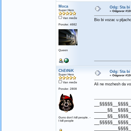
Moca
Odg: Sta bi
Super Hero
«
Odgovor #106
Van mreže
Bio bi vozac u pljachc
Poruke: 4682
Queen
ChEtNiK
Odg: Sta bi
Super Hero
«
Odgovor #106
Van mreže
Ali ne mozhesh da vo
Poruke: 2808
__§§§§§__§§§§_
_____§§__§§§§_
_____§§__§§§§_
Guns don't kill people. -
I kill people
__§§§§§__§§§§_
_________§§§§_