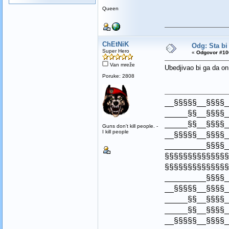
Queen
ChEtNiK
Odg: Sta bi
Super Hero
«
Odgovor #106
Van mreže
Ubedjivao bi ga da on
Poruke: 2808
__§§§§§__§§§§_
_____§§__§§§§_
_____§§__§§§§_
Guns don't kill people. -
I kill people
__§§§§§__§§§§_
_________§§§§_
§§§§§§§§§§§§§§
§§§§§§§§§§§§§§
_________§§§§_
__§§§§§__§§§§_
_____§§__§§§§_
_____§§__§§§§_
__§§§§§__§§§§_