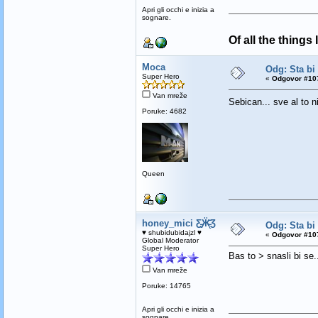
Apri gli occhi e inizia a
sognare.
Of all the things
Moca
Odg: Sta bi
Super Hero
«
Odgovor #107
Van mreže
Sebican... sve al to 
Poruke: 4682
Queen
honey_mici Ƹ̵̡Ӝ̵̨̄Ʒ
Odg: Sta bi
♥ shubidubidajzl ♥
«
Odgovor #107
Global Moderator
Super Hero
Bas to > snasli bi se.
Van mreže
Poruke: 14765
Apri gli occhi e inizia a
sognare.