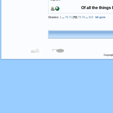
Of all the things
Stranice:
1
...
70
71
[
72
]
73
74
...
313
Idi gore
Copyrig