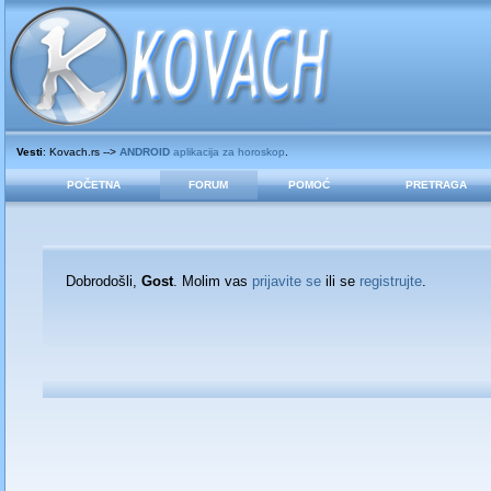
Vesti
: Kovach.rs -->
ANDROID
aplikacija za horoskop
.
POČETNA
FORUM
POMOĆ
PRETRAGA
Dobrodošli,
Gost
. Molim vas
prijavite se
ili se
registrujte
.