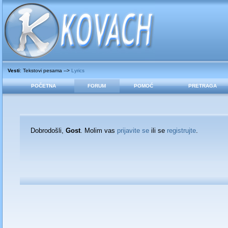
Vesti
: Tekstovi pesama -->
Lyrics
POČETNA
FORUM
POMOĆ
PRETRAGA
Dobrodošli,
Gost
. Molim vas
prijavite se
ili se
registrujte
.