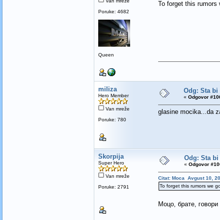
Van mreže
To forget this rumors 
Poruke: 4682
Queen
miliza
Odg: Sta bi
Hero Member
«
Odgovor #106
Van mreže
glasine mocika...da z
Poruke: 780
Skorpija
Odg: Sta bi
Super Hero
«
Odgovor #106
Van mreže
Citat: Moca Avgust 10, 2
To forget this rumors we gon
Poruke: 2791
Моцо, брате, говори