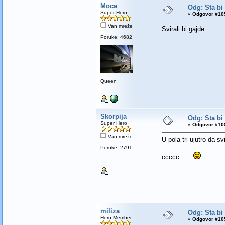
Moca
Odg: Sta bi
Super Hero
«
Odgovor #105
Van mreže
Svirali bi gajde...
Poruke: 4682
Queen
Skorpija
Odg: Sta bi
Super Hero
«
Odgovor #105
Van mreže
U pola tri ujutro da s
Poruke: 2791
ccccc.....
miliza
Odg: Sta bi
Hero Member
«
Odgovor #105