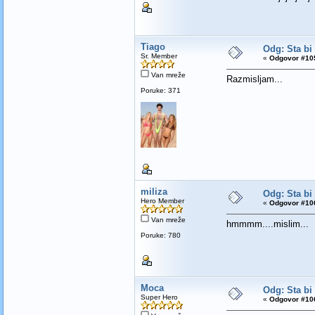
Tiago
Odg: Sta bi
Sr. Member
«
Odgovor #105
Van mreže
Razmisljam...
Poruke: 371
miliza
Odg: Sta bi
Hero Member
«
Odgovor #106
Van mreže
hmmmm....mislim...
Poruke: 780
Moca
Odg: Sta bi
Super Hero
«
Odgovor #106