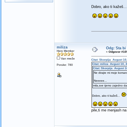
Dobro, ako ti kažeš.
miliza
Odg: Sta bi
Hero Member
«
Odgovor #105
Van mreže
Citat: Skorpija Avgust 10
Citat: miliza Avgust 10, 
Poruke: 780
Citat: Skorpija Avgust 1
Ne dirajte mi moje komar
Neeeee...
mila,sve tjemo zajedno da
Dobro, ako ti kažeš...
pile,ti me menjash n