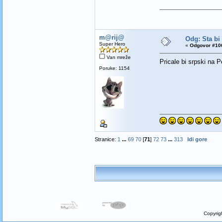
m@rij@
Odg: Sta bi
Super Hero
«
Odgovor #106
Van mreže
Pricale bi srpski na
Poruke: 1154
Stranice:
1
...
69
70
[
71
]
72
73
...
313
Idi gore
Copyrig