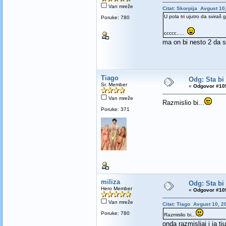
Van mreže
Citat: Skorpija Avgust 10
U pola tri ujutro da sviraš
Poruke: 780
ccccc.....
ma on bi nesto 2 da sv
Tiago
Odg: Sta bi
Sr. Member
«
Odgovor #105
Van mreže
Razmislio bi...
Poruke: 371
miliza
Odg: Sta bi
Hero Member
«
Odgovor #105
Van mreže
Citat: Tiago Avgust 10, 2
Poruke: 780
Razmislio bi...
onda razmisljaj i ja tju