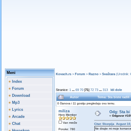
Meni
Kovach.rs
>
Forum
>
Razno
>
Svaštara
(Urednik:
Index
Forum
Stranice:
1
...
69
70
[
71
]
72
73
...
313
Idi dole
Download
Autor
Tema: Sta biste radil
Mp3
0 članova i 11 gostiju pregledaju ovu temu.
Lyrics
miliza
Odg: Sta bi
Hero Member
«
Odgovor #105
Arcade
Van mreže
Chat
Citat: Skorpija Avgust 10
Ne dirajte mi moje komarce
Poruke: 780
Horoskop