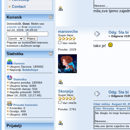
Neeeee...
Contact
mila,sve tjemo zajedn
Korisnik
Dobrodošli,
Gost
. Molim vas
prijavite se
ili se
registrujte
.
Jul 24, 2026, 18:28:02
marsovche
Odg: Sta bi
Super Hero
«
Odgovor #105
Prijavite se korisničkim imenom,
Van mreže
tako je!
lozinkom i dužinom sesije
Poruke: 1028
Statistika
članova
Ukupno članova: 185692
Najnoviji:
Bobbohops
Statistika
Ukupno poruka: 185084
Ukupno tema: 4466
Prisutnih danas: 534
Skorpija
Odg: Sta bi
Najviše prisutnih: 5850
Super Hero
(Mart 14, 2026, 13:17:46)
«
Odgovor #105
Van mreže
Citat: miliza Avgust 10, 
Prisutni korisnici
Korisnika: 0
Citat: Skorpija Avgust 1
Poruke: 2791
Gostiju: 469
Ne dirajte mi moje komarc
Ukupno: 469
Neeeee...
Prijatelji
mila,sve tjemo zajedno da 