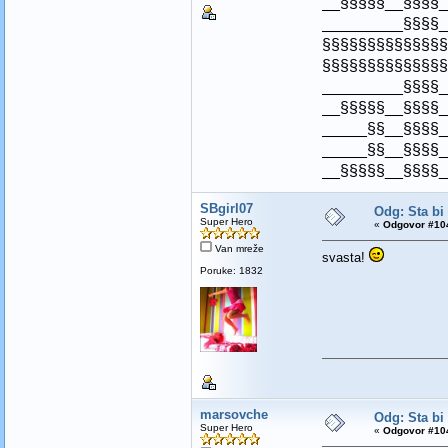
__§§§§§__§§§§_
_________§§§§_
§§§§§§§§§§§§§§
§§§§§§§§§§§§§§
_________§§§§_
__§§§§§__§§§§_
_____§§__§§§§_
_____§§__§§§§_
__§§§§§__§§§§_
SBgirl07
Odg: Sta bi
Super Hero
«
Odgovor #104
Van mreže
svasta!
Poruke: 1832
marsovche
Odg: Sta bi
Super Hero
«
Odgovor #104