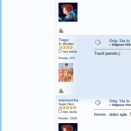
Tiago
Odg: Sta bi
Sr. Member
«
Odgovor #104
Van mreže
Trazili pamelu:)
Poruke: 371
marsovche
Odg: Sta bi
Super Hero
«
Odgovor #104
Van mreže
hmmm...dobro ajde...
Poruke: 1028