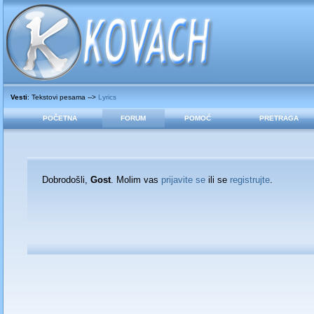
Vesti
: Tekstovi pesama -->
Lyrics
POČETNA
FORUM
POMOĆ
PRETRAGA
Dobrodošli,
Gost
. Molim vas
prijavite se
ili se
registrujte
.