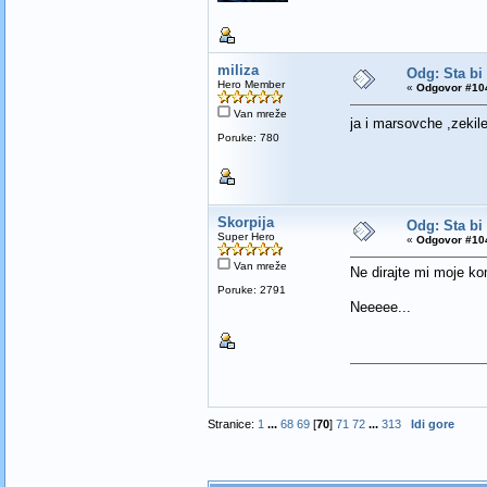
miliza
Odg: Sta bi
Hero Member
«
Odgovor #104
Van mreže
ja i marsovche ,zeki
Poruke: 780
Skorpija
Odg: Sta bi
Super Hero
«
Odgovor #104
Van mreže
Ne dirajte mi moje k
Poruke: 2791
Neeeee...
Stranice:
1
...
68
69
[
70
]
71
72
...
313
Idi gore