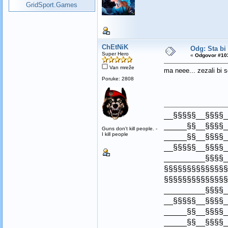
GridSport.Games
ChEtNiK
Odg: Sta bi
Super Hero
«
Odgovor #103
Van mreže
ma neee... zezali bi s
Poruke: 2808
__§§§§§__§§§§_
_____§§__§§§§_
Guns don't kill people. -
I kill people
_____§§__§§§§_
__§§§§§__§§§§_
_________§§§§_
§§§§§§§§§§§§§§
§§§§§§§§§§§§§§
_________§§§§_
__§§§§§__§§§§_
_____§§__§§§§_
_____§§__§§§§_