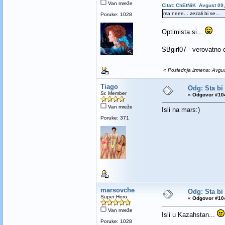
Van mreže
Citat: ChEtNiK Avgust 09,
ma neee... zezali bi se...
Poruke: 1028
Optimista si...
SBgirl07 - verovatno 
«
Poslednja izmena: Avgu
Tiago
Odg: Sta bi
Sr. Member
«
Odgovor #104
Van mreže
Isli na mars:)
Poruke: 371
marsovche
Odg: Sta bi
Super Hero
«
Odgovor #104
Van mreže
Isli u Kazahstan...
Poruke: 1028