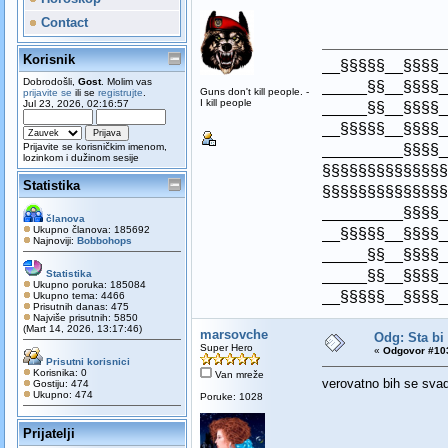
Contact
Korisnik
__§§§§§__§§§§_
Dobrodošli,
Gost
. Molim vas
_____§§__§§§§_
Guns don't kill people. -
prijavite se
ili se
registrujte
.
I kill people
Jul 23, 2026, 02:16:57
_____§§__§§§§_
__§§§§§__§§§§_
_________§§§§_
Prijavite se korisničkim imenom,
lozinkom i dužinom sesije
§§§§§§§§§§§§§§
Statistika
§§§§§§§§§§§§§§
_________§§§§_
članova
Ukupno članova: 185692
__§§§§§__§§§§_
Najnoviji:
Bobbohops
_____§§__§§§§_
_____§§__§§§§_
Statistika
Ukupno poruka: 185084
__§§§§§__§§§§_
Ukupno tema: 4466
Prisutnih danas: 475
Najviše prisutnih: 5850
(Mart 14, 2026, 13:17:46)
marsovche
Odg: Sta bi
Super Hero
«
Odgovor #103
Prisutni korisnici
Korisnika: 0
Van mreže
verovatno bih se svad
Gostiju: 474
Ukupno: 474
Poruke: 1028
Prijatelji