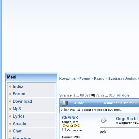
Meni
Kovach.rs
>
Forum
>
Razno
>
Svaštara
(Urednik:
Index
Forum
Stranice:
1
...
68
69
[
70
]
71
72
...
313
Idi dole
Download
Autor
Tema: Sta biste radil
Mp3
0 članova i 11 gostiju pregledaju ovu temu.
Lyrics
ChEtNiK
Odg: Sta bi
Super Hero
«
Odgovor #103
Arcade
Van mreže
Chat
yok
Poruke: 2808
Horoskop