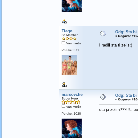
Tiago
Odg: Sta bi
Sr. Member
«
Odgovor #104
Van mreže
I radili sta ti zelis:)
Poruke: 371
marsovche
Odg: Sta bi
Super Hero
«
Odgovor #104
Van mreže
sta ja zelim???!!!...e
Poruke: 1028