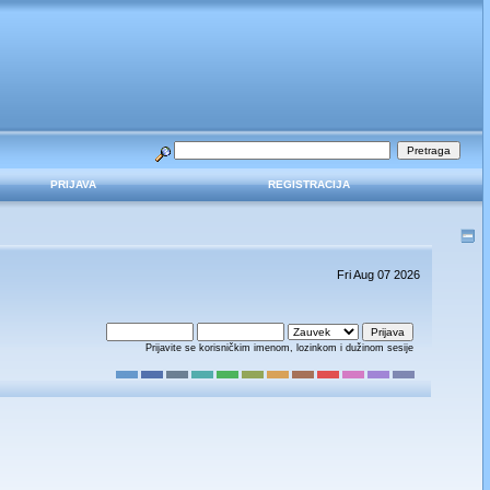
PRIJAVA
REGISTRACIJA
Fri Aug 07 2026
Prijavite se korisničkim imenom, lozinkom i dužinom sesije