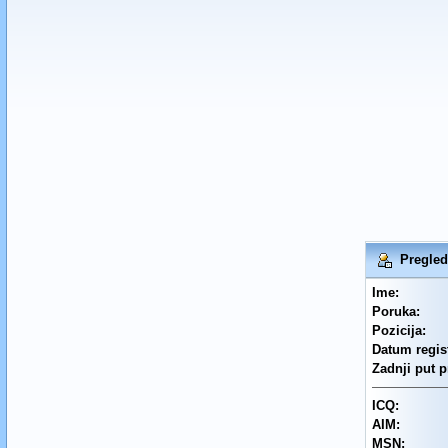
Pregled 
Ime:
Poruka:
Pozicija:
Datum regist
Zadnji put p
ICQ:
AIM:
MSN: