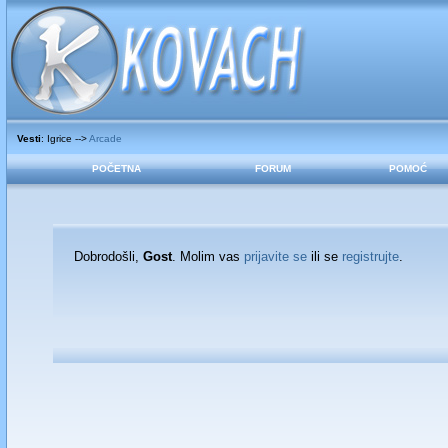
Vesti
: Igrice -->
Arcade
POČETNA
FORUM
POMOĆ
Dobrodošli,
Gost
. Molim vas
prijavite se
ili se
registrujte
.