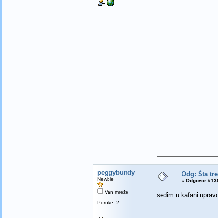
peggybundy
Odg: Šta tr
Newbie
«
Odgovor #138
Van mreže
sedim u kafani upravo
Poruke: 2