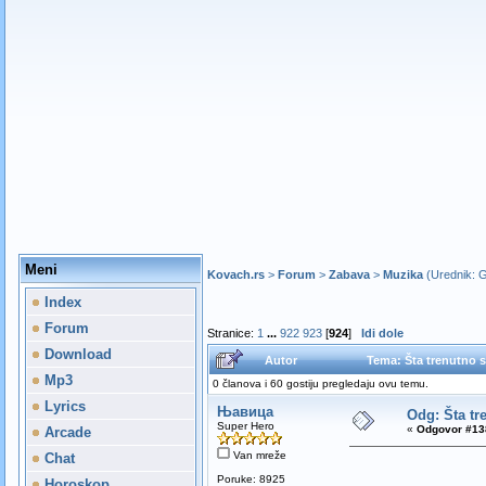
Meni
Kovach.rs
>
Forum
>
Zabava
>
Muzika
(Urednik:
G
Index
Forum
Stranice:
1
...
922
923
[
924
]
Idi dole
Download
Autor
Tema: Šta trenutno s
Mp3
0 članova i 60 gostiju pregledaju ovu temu.
Lyrics
Њавица
Odg: Šta tr
Super Hero
«
Odgovor #13
Arcade
Van mreže
Chat
Poruke: 8925
Horoskop