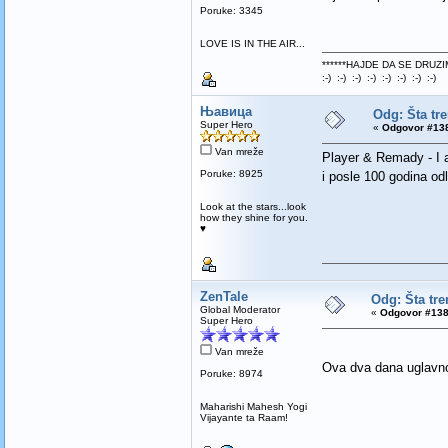
Poruke: 3345
LOVE IS IN THE AIR...
******HAJDE DA SE DRUZI
:-) :-) :-) :-) :-) :-) :-) :-)
Њавица
Odg: Šta tr
Super Hero
«
Odgovor #138
Van mreže
Player & Remady - I 
Poruke: 8925
i posle 100 godina od
Look at the stars...look
how they shine for you.
♥
ZenTale
Odg: Šta tre
Global Moderator
«
Odgovor #138
Super Hero
Van mreže
Ova dva dana uglav
Poruke: 8974
Maharishi Mahesh Yogi
Vijayante ta Raam!