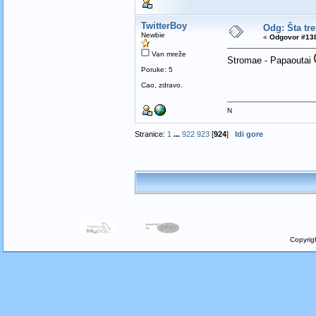
TwitterBoy
Odg: Šta tr
Newbie
«
Odgovor #138
Van mreže
Stromae - Papaoutai
Poruke: 5
Cao, zdravo.
N
Stranice:
1
...
922
923
[
924
]
Idi gore
Copyrig