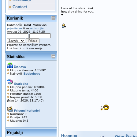
Contact
Look at the stars...look
how they shine for you.
♥
Korisnik
Dobrodošli,
Gost
. Molim vas
prijavite se
ili se
registrujte
.
Avgust 06, 2026, 11:27:25
Prijavite se korisničkim imenom,
lozinkom i dužinom sesije
Statistika
članova
Ukupno članova: 185692
Najnoviji:
Bobbohops
Statistika
Ukupno poruka: 185084
Ukupno tema: 4466
Prisutnih danas: 1105
Najviše prisutnih: 5850
(Mart 14, 2026, 13:17:46)
Prisutni korisnici
Korisnika: 0
Gostiju: 943
Ukupno: 943
Prijatelji
Њавица
Odg: Šta tr