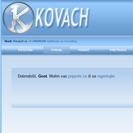
Vesti
: Kovach.rs -->
ANDROID
aplikacija za horoskop
.
POČETNA
FORUM
POMOĆ
PRETRAGA
Dobrodošli,
Gost
. Molim vas
prijavite se
ili se
registrujte
.