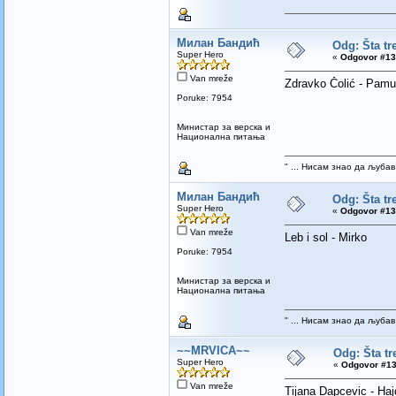
Милан Бандић
Odg: Šta tr
Super Hero
«
Odgovor #13
Van mreže
Zdravko Čolić - Pam
Poruke: 7954
Mинистар за верска и
Национална питања
" ... Нисам знао да љубав
Милан Бандић
Odg: Šta tr
Super Hero
«
Odgovor #13
Van mreže
Leb i sol - Mirko
Poruke: 7954
Mинистар за верска и
Национална питања
" ... Нисам знао да љубав
~~MRVICA~~
Odg: Šta tr
Super Hero
«
Odgovor #13
Van mreže
Tijana Dapcevic - Ha