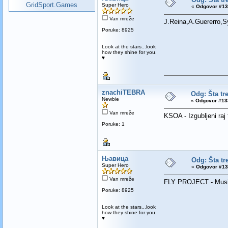
GridSport.Games
Super Hero
«
Odgovor #13
Van mreže
J.Reina,A.Guererro,Sy
Poruke: 8925
Look at the stars...look
how they shine for you.
♥
znachiTEBRA
Odg: Šta tr
Newbie
«
Odgovor #13
Van mreže
KSOA - Izgubljeni raj
Poruke: 1
Њавица
Odg: Šta tr
Super Hero
«
Odgovor #13
Van mreže
FLY PROJECT - Mus
Poruke: 8925
Look at the stars...look
how they shine for you.
♥