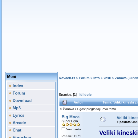
Meni
Kovach.rs
>
Forum
>
Info
>
Vesti
>
Zabava
(Uredn
Index
Forum
Stranice: [
1
]
Idi dole
Download
Autor
Tema: Veliki kineski z
Mp3
0 članova i 1 gost pregledaju ovu temu.
Lyrics
Big Moca
Veliki kine
Super Hero
«
poslato:
Janu
Arcade
Van mreže
Chat
Veliki kinesk
Poruke: 1271
Horoskop