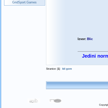
GridSport.Games
Izvor:
Blic
Jedini norm
Stranice: [
1
]
Idi gore
Copyrig