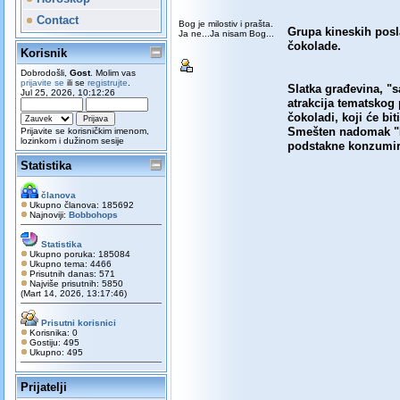
Contact
Bog je milostiv i prašta.
Grupa kineskih posla
Ja ne...Ja nisam Bog...
čokolade.
Korisnik
Dobrodošli,
Gost
. Molim vas
prijavite se
ili se
registrujte
.
Slatka građevina, "s
Jul 25, 2026, 10:12:26
atrakcija tematskog
čokoladi, koji će bi
Smešten nadomak "Pt
Prijavite se korisničkim imenom,
lozinkom i dužinom sesije
podstakne konzumira
Statistika
članova
Ukupno članova: 185692
Najnoviji:
Bobbohops
Statistika
Ukupno poruka: 185084
Ukupno tema: 4466
Prisutnih danas: 571
Najviše prisutnih: 5850
(Mart 14, 2026, 13:17:46)
Prisutni korisnici
Korisnika: 0
Gostiju: 495
Ukupno: 495
Prijatelji