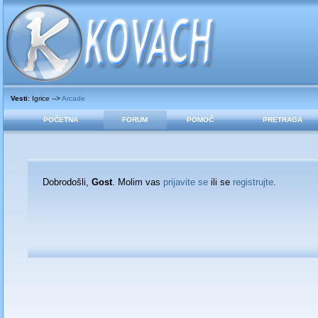
Vesti
: Igrice -->
Arcade
POČETNA
FORUM
POMOĆ
PRETRAGA
Dobrodošli,
Gost
. Molim vas
prijavite se
ili se
registrujte
.