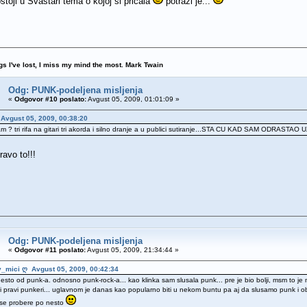
stoji u Svastari tema o kojoj si pricala
potrazi je...
ngs I've lost, I miss my mind the most. Mark Twain
Odg: PUNK-podeljena misljenja
«
Odgovor #10 poslato:
Avgust 05, 2009, 01:01:09 »
 Avgust 05, 2009, 00:38:20
sam ? tri rifa na gitari tri akorda i silno dranje a u publici sutiranje...STA CU KAD SAM O
avo to!!!
Odg: PUNK-podeljena misljenja
«
Odgovor #11 poslato:
Avgust 05, 2009, 21:34:44 »
y_mici ღ Avgust 05, 2009, 00:42:34
esto od punk-a. odnosno punk-rock-a... kao klinka sam slusala punk... pre je bio bolji, msm to je 
i pravi punkeri... uglavnom je danas kao popularno biti u nekom buntu pa aj da slusamo punk i ob
se probere po nesto