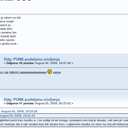
e, ja nikom ne bih
srce svoje!
pisano je…
dalo tebi;
e jemstvo bio
izmedj’ ljudi;
ebe uputio,
do groba budi…
Odg: PUNK-podeljena misljenja
«
Odgovor #6 poslato:
Avgust 04, 2009, 19:37:48 »
 ko na tekmi,weeeeeeeeeeee
xexe
Odg: PUNK-podeljena misljenja
«
Odgovor #7 poslato:
Avgust 05, 2009, 00:25:42 »
 Avgust 04, 2009, 18:33:28
Avgust 04, 2009, 18:31:10
ledam punk kao muziku a, i ne svidja mi se mnogo, postujem one koji je slusaju, cak sam je i sv
ve nastupe alo ti nije muzika koju bih slusao kuci, i uglavnom muzika ne utice na moj stil oblacenja