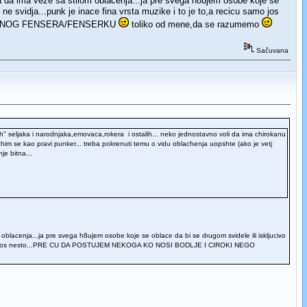
a da ima veze sa stilom oblacenja...ja pre svega h8ujem osobe koje se
e svidja...punk je inace fina vrsta muzike i to je to,a recicu samo jos
URANOG FENSERA/FENSERKU
toliko od mene,da se razumemo
Sačuvana
lnih" seljaka i narodnjaka,emovaca,rokera i ostalih... neko jednostavno voli da ima chirokanu
him se kao pravi punker... treba pokrenuti temu o vidu oblachenja uopshte (ako je vetj
je bitna...
oblacenja...ja pre svega h8ujem osobe koje se oblace da bi se drugom svidele ili iskljucivo
icu samo jos nesto...PRE CU DA POSTUJEM NEKOGA KO NOSI BODLJE I CIROKI NEGO