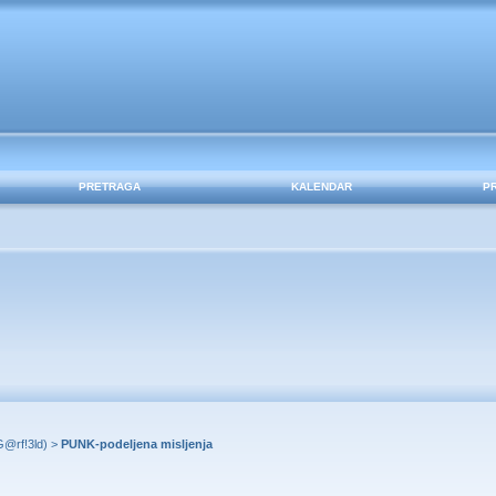
PRETRAGA
KALENDAR
P
G@rf!3ld
) >
PUNK-podeljena misljenja