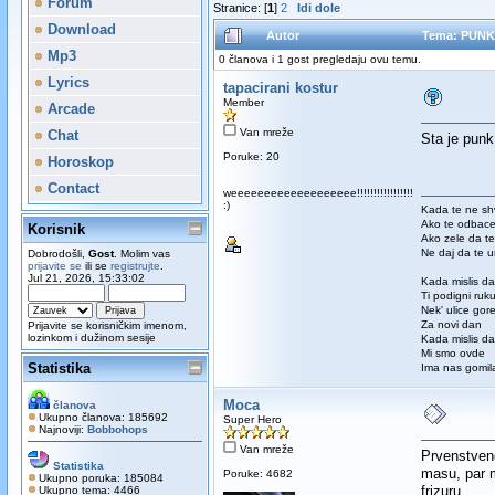
Forum
Stranice: [
1
]
2
Idi dole
Download
Autor
Tema: PUNK-
Mp3
0 članova i 1 gost pregledaju ovu temu.
Lyrics
tapacirani kostur
Member
Arcade
Van mreže
Chat
Sta je punk
Poruke: 20
Horoskop
Contact
weeeeeeeeeeeeeeeeeee!!!!!!!!!!!!!!!!!
:)
Kada te ne sh
Ako te odbac
Korisnik
Ako zele da t
Ne daj da te u
Dobrodošli,
Gost
. Molim vas
prijavite se
ili se
registrujte
.
Jul 21, 2026, 15:33:02
Kada mislis da
Ti podigni ruk
Nek' ulice gor
Za novi dan
Prijavite se korisničkim imenom,
lozinkom i dužinom sesije
Kada mislis da
Mi smo ovde
Statistika
Ima nas gomil
Moca
članova
Ukupno članova: 185692
Super Hero
Najnoviji:
Bobbohops
Van mreže
Prvenstveno
Statistika
masu, par m
Poruke: 4682
Ukupno poruka: 185084
frizuru
Ukupno tema: 4466