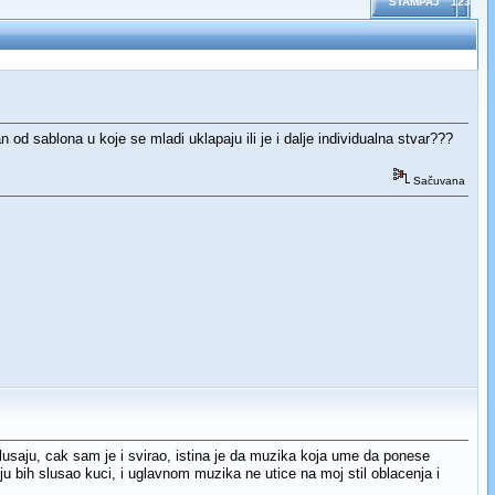
ŠTAMPAJ
123
 od sablona u koje se mladi uklapaju ili je i dalje individualna stvar???
Sačuvana
usaju, cak sam je i svirao, istina je da muzika koja ume da ponese
u bih slusao kuci, i uglavnom muzika ne utice na moj stil oblacenja i