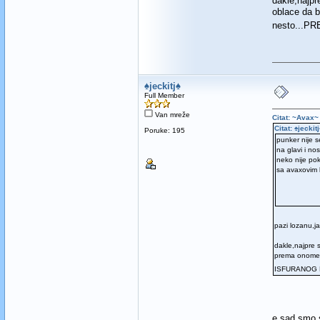
dakle,najpr
oblace da b
nesto...
♠jeckitj♠
Full Member
Van mreže
Citat: ~Avax~
Citat: ♠jecki
Poruke: 195
punker nije s
na glavi i no
neko nije pok
sa avaxovim 
pazi lozanu,j
dakle,najpre 
prema onome 
ISFURANOG
e sad smo 