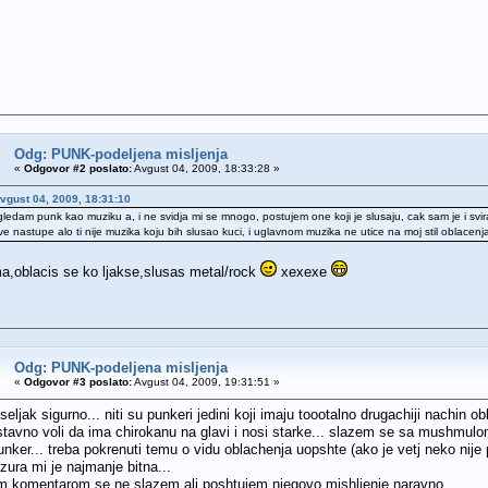
Odg: PUNK-podeljena misljenja
«
Odgovor #2 poslato:
Avgust 04, 2009, 18:33:28 »
vgust 04, 2009, 18:31:10
ledam punk kao muziku a, i ne svidja mi se mnogo, postujem one koji je slusaju, cak sam je i svi
e nastupe alo ti nije muzika koju bih slusao kuci, i uglavnom muzika ne utice na moj stil oblacenja 
ima,oblacis se ko ljakse,slusas metal/rock
xexexe
Odg: PUNK-podeljena misljenja
«
Odgovor #3 poslato:
Avgust 04, 2009, 19:31:51 »
seljak sigurno... niti su punkeri jedini koji imaju toootalno drugachiji nachin
tavno voli da ima chirokanu na glavi i nosi starke... slazem se sa mushmulo
unker... treba pokrenuti temu o vidu oblachenja uopshte (ako je vetj neko nije
izura mi je najmanje bitna...
m komentarom se ne slazem ali poshtujem njegovo mishljenje naravno...