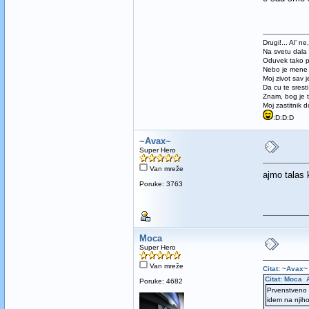
Drugi!... Al’ n
Na svetu dala 
Oduvek tako 
Nebo je mene 
Moj zivot sav j
Da cu te sresti 
Znam, bog je t
Moj zastitnik 
:D:D:D
~Avax~
Super Hero
Van mreže
ajmo talas
Poruke: 3763
Moca
Super Hero
Van mreže
Citat: ~Avax~
Citat: Moca 
Poruke: 4682
Prvenstveno g
idem na njiho