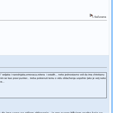
Sačuvana
nih" seljaka i narodnjaka,emovaca,rokera i ostalih... neko jednostavno voli da ima chirokanu
him se kao pravi punker... treba pokrenuti temu o vidu oblachenja uopshte (ako je vetj neko
a...