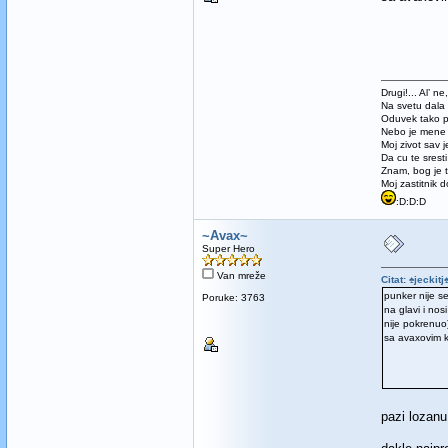
Drugi!... Al’ n
Na svetu dala 
Oduvek tako 
Nebo je mene 
Moj zivot sav j
Da cu te sresti 
Znam, bog je t
Moj zastitnik 
:D:D:D
~Avax~
Super Hero
Van mreže
Citat: ♠jeckit
punker nije se
Poruke: 3763
na glavi i no
nije pokrenuo)
sa avaxovim k
pazi lozan