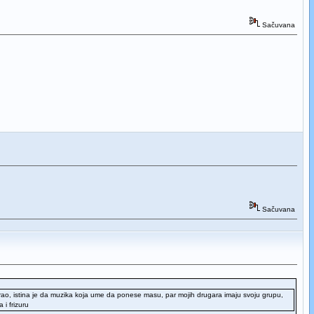
Sačuvana
Sačuvana
irao, istina je da muzika koja ume da ponese masu, par mojih drugara imaju svoju grupu,
 i frizuru