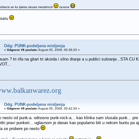
,oblacis se ko ljakse,slusas metal/rock
xexexe
nseru
Odg: PUNK-podeljena misljenja
«
Odgovor #8 poslato:
Avgust 05, 2009, 00:38:20 »
lusam ? tri rifa na gitari tri akorda i silno dranje a u publici sutira
VOT...
/www.balkanwarez.org
Odg: PUNK-podeljena misljenja
«
Odgovor #9 poslato:
Avgust 05, 2009, 00:42:34 »
o nesto od punk-a. odnosno punk-rock-a... kao klinka sam slusala punk... pre j
tki pravi punkeri... uglavnom je danas kao popularno biti u nekom buntu pa a
a se probere po nesto