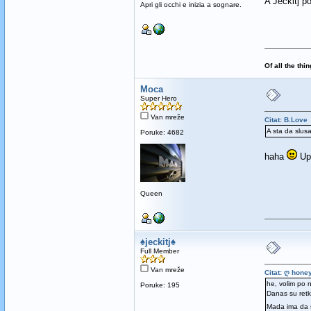
A Jeckitj po
Apri gli occhi e inizia a sognare.
Of all the thi
Moca
Super Hero
Van mreže
Citat: B.Love
A sta da slu
Poruke: 4682
haha
Upr
Queen
♠jeckitj♠
Full Member
Van mreže
Citat: ღ hone
he, volim po n
Poruke: 195
Danas su retk
Mada ima da 