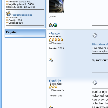
Prisutnih danas: 661
Najviše prisutnih: 5850
(Mart 14, 2026, 13:17:46)
Prisutni korisnici
Queen
Korisnika: 0
Gostiju: 516
Ukupno: 516
Prijatelji
~Avax~
Super Hero
Van mreže
Citat: Moca A
Prvenstveno g
Poruke: 3763
idem na njihov
taj rad tor
♠jeckitj♠
Full Member
Van mreže
punker nije 
neko jednos
Poruke: 195
kao pravi p
oblache i fr
sa avaxovi