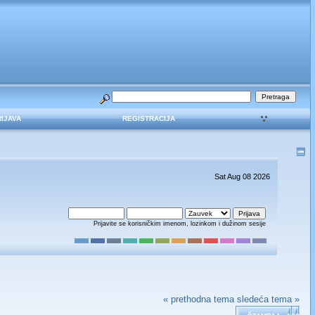
RIJAVA
REGISTRACIJA
Sat Aug 08 2026
Prijavite se korisničkim imenom, lozinkom i dužinom sesije
« prethodna tema
sledeća tema »