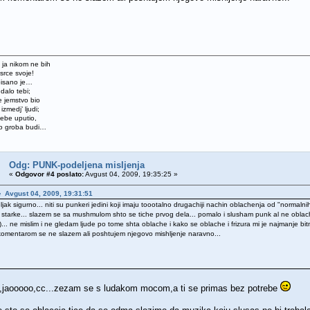
e, ja nikom ne bih
srce svoje!
pisano je…
dalo tebi;
e jemstvo bio
izmedj’ ljudi;
ebe uputio,
do groba budi…
Odg: PUNK-podeljena misljenja
«
Odgovor #4 poslato:
Avgust 04, 2009, 19:35:25 »
j♠ Avgust 04, 2009, 19:31:51
ljak sigurno... niti su punkeri jedini koji imaju toootalno drugachiji nachin oblachenja od "normal
si starke... slazem se sa mushmulom shto se tiche prvog dela... pomalo i slusham punk al ne oblac
... ne mislim i ne gledam ljude po tome shta oblache i kako se oblache i frizura mi je najmanje bitn
omentarom se ne slazem ali poshtujem njegovo mishljenje naravno...
u,jaooooo,cc...zezam se s ludakom mocom,a ti se primas bez potrebe