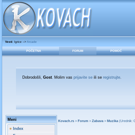
Vesti
: Igrice -->
Arcade
POČETNA
FORUM
POMOĆ
Dobrodošli,
Gost
. Molim vas
prijavite se
ili se
registrujte
.
Meni
Kovach.rs
>
Forum
>
Zabava
>
Muzika
(Urednik:
Index