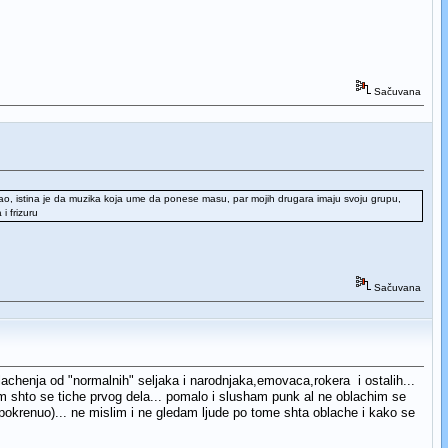
Sačuvana
rao, istina je da muzika koja ume da ponese masu, par mojih drugara imaju svoju grupu,
i frizuru
Sačuvana
 oblachenja od "normalnih" seljaka i narodnjaka,emovaca,rokera i ostalih...
m shto se tiche prvog dela... pomalo i slusham punk al ne oblachim se
 pokrenuo)... ne mislim i ne gledam ljude po tome shta oblache i kako se