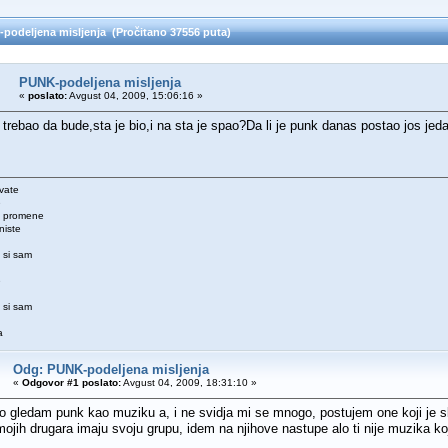
podeljena misljenja (Pročitano 37556 puta)
PUNK-podeljena misljenja
«
poslato:
Avgust 04, 2009, 15:06:16 »
 trebao da bude,sta je bio,i na sta je spao?Da li je punk danas postao jos jedan
vate
e
e promene
niste
 si sam
u
e
 si sam
a
Odg: PUNK-podeljena misljenja
«
Odgovor #1 poslato:
Avgust 04, 2009, 18:31:10 »
 gledam punk kao muziku a, i ne svidja mi se mnogo, postujem one koji je sl
ojih drugara imaju svoju grupu, idem na njihove nastupe alo ti nije muzika koj