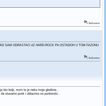
Sačuvana
nje...STA CU KAD SAM ODRASTAO UZ HARD-ROCK PA OSTADOH U TOM FAZONU
Sačuvana
e bio bolji, msm to je neko moje glediste...
j da slusamo punk i oblacimo se punkerski...