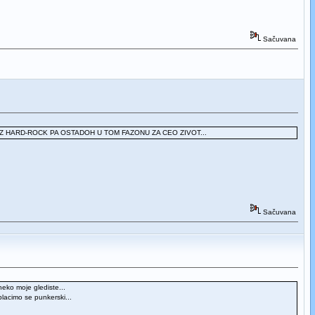
Sačuvana
DRASTAO UZ HARD-ROCK PA OSTADOH U TOM FAZONU ZA CEO ZIVOT...
Sačuvana
neko moje glediste...
lacimo se punkerski...