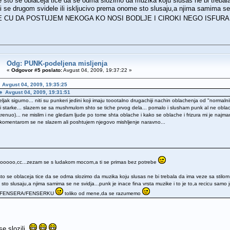
e sto se oblaceja tice da se odma slozimo da muzika koju slusas ne bi trebal
i se drugom svidele ili iskljucivo prema onome sto slusaju,a njima samima se n
PRE CU DA POSTUJEM NEKOGA KO NOSI BODLJE I CIROKI NEGO ISF
Odg: PUNK-podeljena misljenja
«
Odgovor #5 poslato:
Avgust 04, 2009, 19:37:22 »
 Avgust 04, 2009, 19:35:25
tj♠ Avgust 04, 2009, 19:31:51
eljak sigurno... niti su punkeri jedini koji imaju toootalno drugachiji nachin oblachenja od "norma
si starke... slazem se sa mushmulom shto se tiche prvog dela... pomalo i slusham punk al ne oblac
renuo)... ne mislim i ne gledam ljude po tome shta oblache i kako se oblache i frizura mi je najman
komentarom se ne slazem ali poshtujem njegovo mishljenje naravno...
aooooo,cc...zezam se s ludakom mocom,a ti se primas bez potrebe
sto se oblaceja tice da se odma slozimo da muzika koju slusas ne bi trebala da ima veze sa stilom 
sto slusaju,a njima samima se ne svidja...punk je inace fina vrsta muzike i to je to,a rec
 FENSERA/FENSERKU
toliko od mene,da se razumemo
se slozili