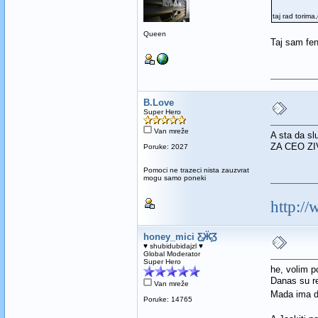
taj rad torima
Queen
Taj sam fe
B.Love
Super Hero
Van mreže
A sta da s
ZA CEO ZI
Poruke: 2027
Pomoci ne trazeci nista zauzvrat
mogu samo poneki
http:/
honey_mici Ƹ̵̡Ӝ̵̨̄Ʒ
♥ shubidubidajzl ♥
Global Moderator
Super Hero
he, volim p
Danas su re
Van mreže
Mada ima d
Poruke: 14765