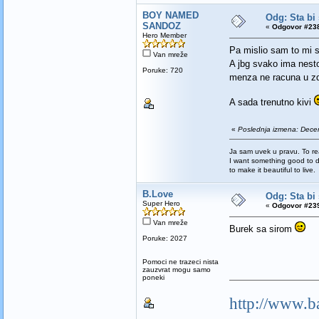
BOY NAMED
Odg: Sta bi 
SANDOZ
«
Odgovor #238
Hero Member
Pa mislio sam to mi s
Van mreže
A jbg svako ima nesto
Poruke: 720
menza ne racuna u z
A sada trenutno kivi
«
Poslednja izmena: Decem
Ja sam uvek u pravu. To re
I want something good to di
to make it beautiful to live.
B.Love
Odg: Sta bi 
Super Hero
«
Odgovor #239
Van mreže
Burek sa sirom
Poruke: 2027
Pomoci ne trazeci nista
zauzvrat mogu samo
poneki
http://www.b