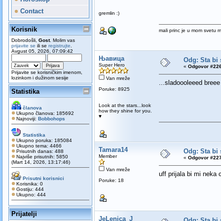
Contact
gremlin :)
Korisnik
mali princ je u mom svetu 
Dobrodošli,
Gost
. Molim vas
prijavite se
ili se
registrujte
.
Avgust 05, 2026, 07:09:42
Њавица
Odg: Sta bi 
Super Hero
«
Odgovor #226
Prijavite se korisničkim imenom,
lozinkom i dužinom sesije
Van mreže
...sladoooleeed bree
Poruke: 8925
Statistika
Look at the stars...look
članova
how they shine for you.
Ukupno članova: 185692
♥
Najnoviji:
Bobbohops
Statistika
Ukupno poruka: 185084
Ukupno tema: 4466
Tamara14
Odg: Sta bi 
Prisutnih danas: 488
Member
Najviše prisutnih: 5850
«
Odgovor #227
(Mart 14, 2026, 13:17:46)
Van mreže
uff prijala bi mi neka
Prisutni korisnici
Poruke: 18
Korisnika: 0
Gostiju: 444
Ukupno: 444
Prijatelji
JeLenica_J
Odg: Sta bi 