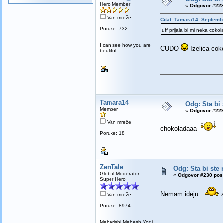
Hero Member
«
Odgovor #228
Van mreže
Citat: Tamara14 Septemba
Poruke: 732
uff prijala bi mi neka coko
I can see how you are
CUDO
Izelica coko
beutiful.
Tamara14
Odg: Sta bi 
Member
«
Odgovor #229
Van mreže
chokoladaaa
Poruke: 18
ZenTale
Odg: Sta bi ste n
Global Moderator
«
Odgovor #230 posl
Super Hero
Nemam ideju..
a
Van mreže
Poruke: 8974
Maharishi Mahesh Yogi