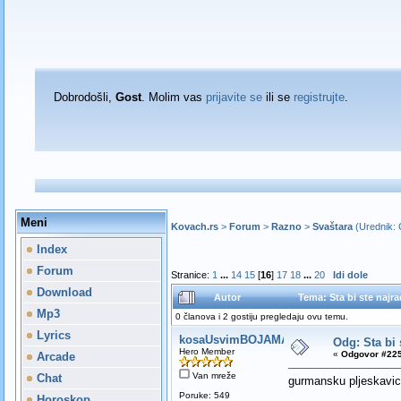
Dobrodošli,
Gost
. Molim vas
prijavite se
ili se
registrujte
.
Meni
Kovach.rs
>
Forum
>
Razno
>
Svaštara
(Urednik:
Index
Forum
Stranice:
1
...
14
15
[
16
]
17
18
...
20
Idi dole
Download
Autor
Tema: Sta bi ste najra
Mp3
0 članova i 2 gostiju pregledaju ovu temu.
Lyrics
kosaUsvimBOJAMAduge
Odg: Sta bi 
Hero Member
«
Odgovor #225
Arcade
Van mreže
Chat
gurmansku pljeskavic
Poruke: 549
Horoskop