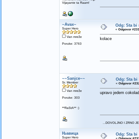
Vijayante ta Raam!
~Avax~
Odg: Sta bi 
Super Hero
«
Odgovor #231
Van mreže
kolace
Poruke: 3763
~~Sanjce~~
Odg: Sta bi 
Sr. Member
«
Odgovor #232
Van mreže
upravo jedem cokola
Poruke: 303
**RaStA** :)
...DOVOLJNO I ZRNO JE
Њавица
Odg: Sta bi 
Super Hero
«
Odgovor #233