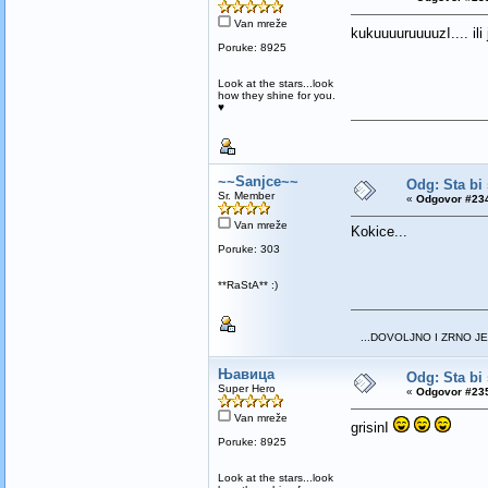
Van mreže
kukuuuuruuuuzI.... ili
Poruke: 8925
Look at the stars...look
how they shine for you.
♥
~~Sanjce~~
Odg: Sta bi 
Sr. Member
«
Odgovor #234
Van mreže
Kokice...
Poruke: 303
**RaStA** :)
...DOVOLJNO I ZRNO JE
Њавица
Odg: Sta bi 
Super Hero
«
Odgovor #235
Van mreže
grisinI
Poruke: 8925
Look at the stars...look