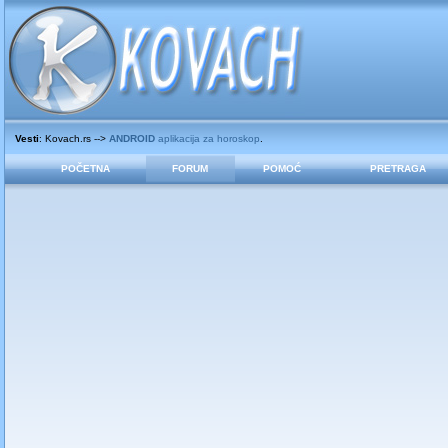
Vesti
: Kovach.rs -->
ANDROID
aplikacija za horoskop
.
POČETNA
FORUM
POMOĆ
PRETRAGA