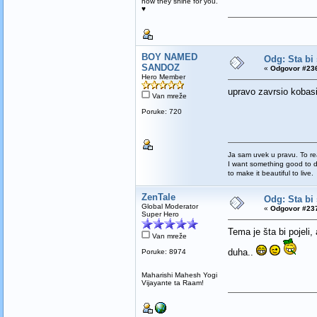
how they shine for you.
♥
BOY NAMED
Odg: Sta bi 
SANDOZ
«
Odgovor #236
Hero Member
upravo zavrsio kobasi
Van mreže
Poruke: 720
Ja sam uvek u pravu. To re
I want something good to di
to make it beautiful to live.
ZenTale
Odg: Sta bi 
Global Moderator
«
Odgovor #237
Super Hero
Tema je šta bi pojeli, 
Van mreže
duha..
Poruke: 8974
Maharishi Mahesh Yogi
Vijayante ta Raam!