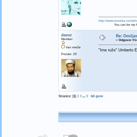
http://www.zooreka.com/ph
You can be my hero ba
davor
Re: Omilje
Member
«
Odgovor #14
Van mreže
"Ime ruže" Umberto
Poruke: 25
Stranice: [
1
]
2
3
...
9
Idi gore