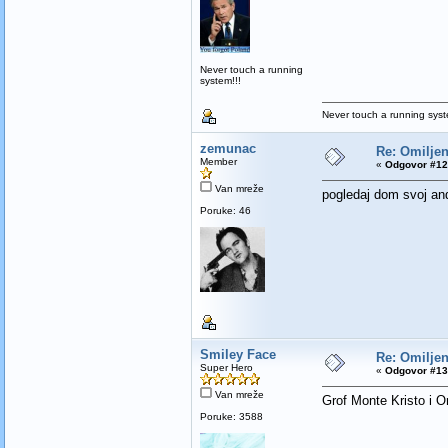
Never touch a running
system!!!
Never touch a running syst
zemunac
Re: Omiljen
Member
«
Odgovor #12 
Van mreže
pogledaj dom svoj and
Poruke: 46
Smiley Face
Re: Omiljen
Super Hero
«
Odgovor #13 
Van mreže
Grof Monte Kristo i Or
Poruke: 3588