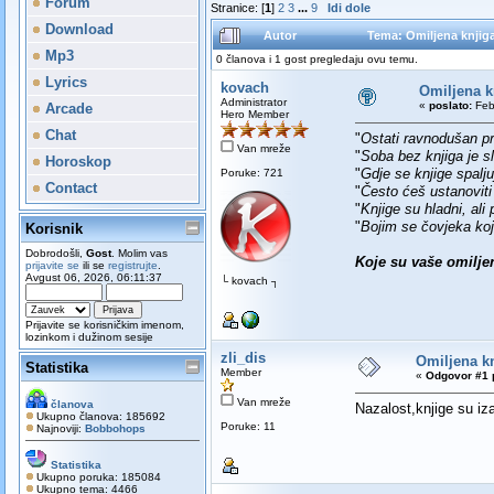
Forum
Stranice: [
1
]
2
3
...
9
Idi dole
Download
Autor
Tema: Omiljena knjig
Mp3
0 članova i 1 gost pregledaju ovu temu.
Lyrics
kovach
Omiljena k
Administrator
«
poslato:
Feb
Arcade
Hero Member
Chat
"
Ostati ravnodušan pr
Van mreže
"
Soba bez knjiga je sl
Horoskop
"
Gdje se knjige spaljuj
Poruke: 721
Contact
"
Često ćeš ustanoviti d
"
Knjige su hladni, ali p
"
Bojim se čovjeka koj
Korisnik
Dobrodošli,
Gost
. Molim vas
Koje su vaše omilje
prijavite se
ili se
registrujte
.
Avgust 06, 2026, 06:11:37
└ kovach ┐
Prijavite se korisničkim imenom,
lozinkom i dužinom sesije
zli_dis
Omiljena k
Statistika
Member
«
Odgovor #1 
Van mreže
članova
Nazalost,knjige su iz
Ukupno članova: 185692
Poruke: 11
Najnoviji:
Bobbohops
Statistika
Ukupno poruka: 185084
Ukupno tema: 4466