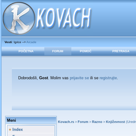
Vesti
: Igrice -->
Arcade
POČETNA
FORUM
POMOĆ
PRETRAGA
Dobrodošli,
Gost
. Molim vas
prijavite se
ili se
registrujte
.
Meni
Kovach.rs
>
Forum
>
Razno
>
Književnost
(Uredn
Index