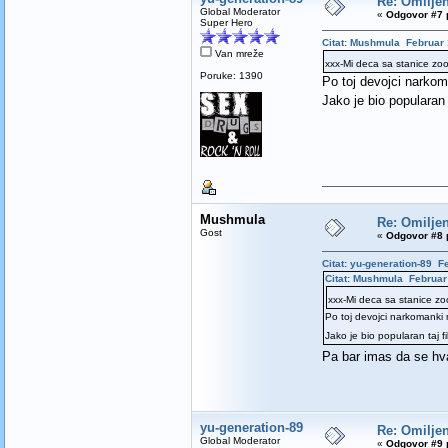
Re: Omilje
Global Moderator
«
Odgovor #7 
Super Hero
Citat: Mushmula Februar 
Van mreže
xxx-Mi deca sa stanice zo
Poruke: 1390
Po toj devojci narkom
Jako je bio popularan 
Mushmula
Re: Omilje
Gost
«
Odgovor #8 
Citat: yu-generation-89 F
Citat: Mushmula Februar 
xxx-Mi deca sa stanice z
Po toj devojci narkomanki 
Jako je bio popularan taj f
Pa bar imas da se hva
yu-generation-89
Re: Omilje
Global Moderator
«
Odgovor #9 