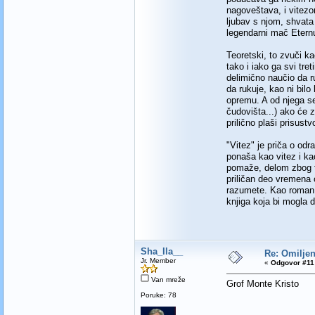
nagoveštava, i vitezo
ljubav s njom, shvata
legendarni mač Eternu
Teoretski, to zvuči ka
tako i iako ga svi tre
delimično naučio da r
da rukuje, kao ni bil
opremu. A od njega se
čudovišta...) ako će z
prilično plaši prisustv
"Vitez" je priča o od
ponaša kao vitez i ka
pomaže, delom zbog tog
priličan deo vremena
razumete. Kao roman o
knjiga koja bi mogla 
Sha_Ila__
Re: Omiljen
Jr. Member
«
Odgovor #11 
Van mreže
Grof Monte Kristo
Poruke: 78