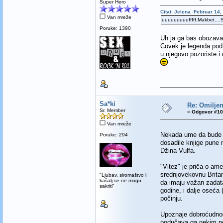
Super Hero
Citat: Jelena Februar 14,
Van mreže
uuuuuuuuufffff,Makbet....
Poruke: 1390
Uh ja ga bas oboza
Covek je legenda pod k
u njegovo pozoriste i
Sa*ki
Re: Omiljen
Sr. Member
«
Odgovor #10 
Van mreže
Nekada ume da bude pr
Poruke: 294
dosadile knjige pune 
Džina Vulfa.
"Vitez" je priča o am
srednjovekovnu Britan
"Ljubav, siromaštvo i
kašalj se ne mogu
da imaju važan zadata
sakriti"
godine, i dalje oseća 
počinju.
Upoznaje dobroćudnog 
podučava ga nekim ne