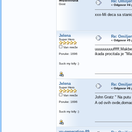
Mushmula
Re: Omilje
Gost
«
Odgovor #4 
xxx-Mi deca sa stan
Jelena
Re: Omilje
Super Hero
«
Odgovor #5 
Van mreže
uuuuuuuuufffff,Makbet
ikada procitala je "Ma
Poruke: 1696
Suck my lolly :)
Jelena
Re: Omilje
Super Hero
«
Odgovor #6 
Van mreže
John Gratz " Na putu 
Poruke: 1696
A od ovih ovde,domaci
Suck my lolly :)
yu-generation-89