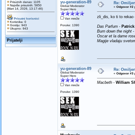
yu-generation-89
Prisutnih danas: 1105
Re: Omilje
Najviše prisutnih: 5850
Global Moderator
«
Odgovor #2 
(Mart 14, 2026, 13:17:46)
Super Hero
zli_dis, ko ti to reka
Prisutni korisnici
Van mreže
Korisnika: 0
Gostiju: 943
Poruke: 1390
Das Parfum
-
Patric
Ukupno: 943
Burn down the night
Oscar et la dame ros
Prijatelji
Magije vladaju sveto
yu-generation-89
Re: Omilje
Global Moderator
«
Odgovor #3 
Super Hero
Macbeth
-
William S
Van mreže
Poruke: 1390