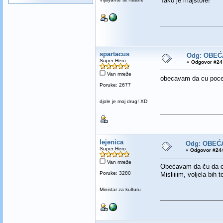
Tako je majstore!
spartacus
Odg: OBEĆ
Super Hero
«
Odgovor #243
Van mreže
obecavam da cu pocet
Poruke: 2677
djole je moj drug! XD
lejenica
Odg: OBEĆ
Super Hero
«
Odgovor #244
Van mreže
Obećavam da ču da od
Poruke: 3280
Misliiiim, voljela bih to
Ministar za kulturu