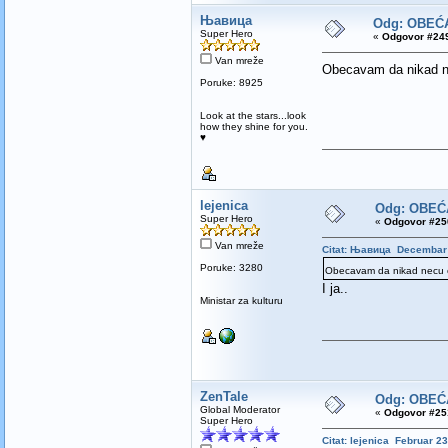
Њавица
Odg: OBEĆ
Super Hero
«
Odgovor #249
Van mreže
Obecavam da nikad n
Poruke: 8925
Look at the stars...look
how they shine for you.
♥
lejenica
Odg: OBEĆ
Super Hero
«
Odgovor #250
Van mreže
Citat: Њавица Decembar 
Poruke: 3280
Obecavam da nikad necu 
I ja..
Ministar za kulturu
ZenTale
Odg: OBEĆ
Global Moderator
«
Odgovor #251
Super Hero
Citat: lejenica Februar 2