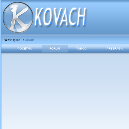
Vesti
: Igrice -->
Arcade
POČETNA
FORUM
POMOĆ
PRETRAGA