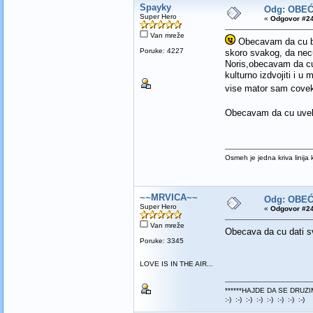
Spayky
Odg: OBE
Super Hero
«
Odgovor #24
Van mreže
Obecavam da cu bit
Poruke: 4227
skoro svakog, da necu
Noris,obecavam da cu 
kulturno izdvojiti i u 
vise mator sam covek
Obecavam da cu uvek b
Osmeh je jedna kriva linija 
~~MRVICA~~
Odg: OBE
Super Hero
«
Odgovor #24
Van mreže
Obecava da cu dati sv
Poruke: 3345
LOVE IS IN THE AIR...
******HAJDE DA SE DRUZI
:-) :-) :-) :-) :-) :-) :-) :-)