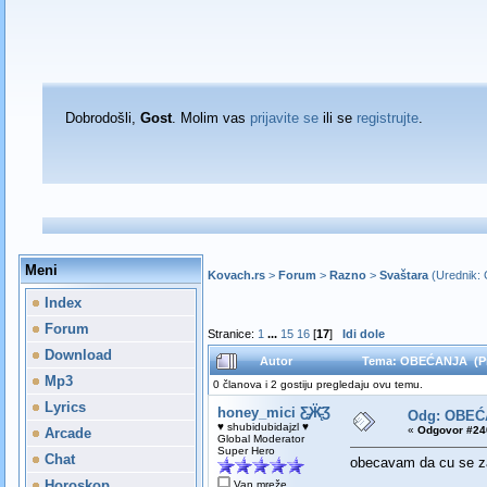
Dobrodošli,
Gost
. Molim vas
prijavite se
ili se
registrujte
.
Meni
Kovach.rs
>
Forum
>
Razno
>
Svaštara
(Urednik:
Index
Forum
Stranice:
1
...
15
16
[
17
]
Idi dole
Download
Autor
Tema: OBEĆANJA (Pro
Mp3
0 članova i 2 gostiju pregledaju ovu temu.
Lyrics
honey_mici Ƹ̵̡Ӝ̵̨̄Ʒ
Odg: OBEĆ
♥ shubidubidajzl ♥
«
Odgovor #240
Arcade
Global Moderator
Super Hero
Chat
obecavam da cu se zai
Horoskop
Van mreže