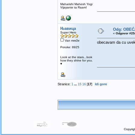
Maharishi Mahesh Yogi
Vijayante ta Raam!
Њавица
Odg: OBEĆ
Super Hero
«
Odgovor #254
Van mreže
obecavam da cu uvek 
Poruke: 8925
Look at the stars...look
how they shine for you.
♥
Stranice:
1
...
15
16
[
17
]
Idi gore
Copyrig