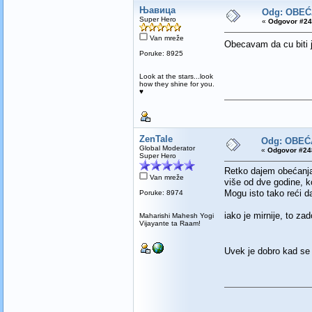
Њавица
Odg: OBE
Super Hero
«
Odgovor #24
Van mreže
Obecavam da cu biti 
Poruke: 8925
Look at the stars...look
how they shine for you.
♥
ZenTale
Odg: OBEĆ
Global Moderator
«
Odgovor #248
Super Hero
Retko dajem obećanja,
Van mreže
više od dve godine, k
Mogu isto tako reći da
Poruke: 8974
iako je mirnije, to za
Maharishi Mahesh Yogi
Vijayante ta Raam!
Uvek je dobro kad se