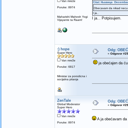
Van mreže
Citat: Њавица Decembar 
Poruke: 8974
Obecavam da nikad necu
I ja..
Maharishi Mahesh Yogi
I ja... Potpisujem.
Vijayante ta Raam!
:) hope
Odg: OBE
Super Hero
«
Odgovor #25
Van mreže
ja obećajen da ću
Poruke: 6817
Ministar za porodicna i
socijalna pitanja
ZenTale
Odg: OBE
Global Moderator
«
Odgovor #25
Super Hero
Van mreže
A ja obećavam da ć
Poruke: 8974