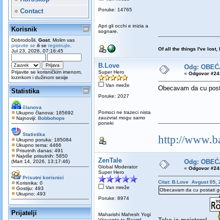
Poruke: 14765
Contact
Apri gli occhi e inizia a
Korisnik
sognare.
Dobrodošli,
Gost
. Molim vas
prijavite se
ili se
registrujte
.
Of all the things I've los
Jul 23, 2026, 07:16:45
B.Love
Odg: OBEĆ
Prijavite se korisničkim imenom,
Super Hero
«
Odgovor #241
lozinkom i dužinom sesije
Van mreže
Obecavam da cu postat
Statistika
Poruke: 2027
članova
Pomoci ne trazeci nista
Ukupno članova: 185692
zauzvrat mogu samo
Najnoviji:
Bobbohops
poneki
Statistika
http://www.b
Ukupno poruka: 185084
Ukupno tema: 4466
Prisutnih danas: 491
Najviše prisutnih: 5850
ZenTale
Odg: OBEĆ
(Mart 14, 2026, 13:17:46)
Global Moderator
«
Odgovor #242
Super Hero
Prisutni korisnici
Citat: B.Love Avgust 05, 
Korisnika: 0
Van mreže
Gostiju: 493
Obecavam da cu postati go
Ukupno: 493
Poruke: 8974
Prijatelji
Maharishi Mahesh Yogi
Vijayante ta Raam!