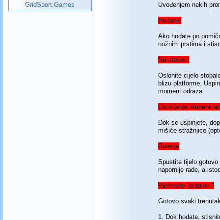
GridSport.Games
Uvođenjem nekih promj
Hodanje
Ako hodate po pomično
nožnim prstima i stis
Na steperu
Oslonite cijelo stopal
blizu platforme. Uspin
moment odraza.
Uspinjanje stepenica
Dok se uspinjete, dopu
mišiće stražnjice (opt
Rolanje
Spustite tijelo gotovo
napornije rade, a isto
Vježbajte "potajno "
Gotovo svaki trenutak
1. Dok hodate, stisni