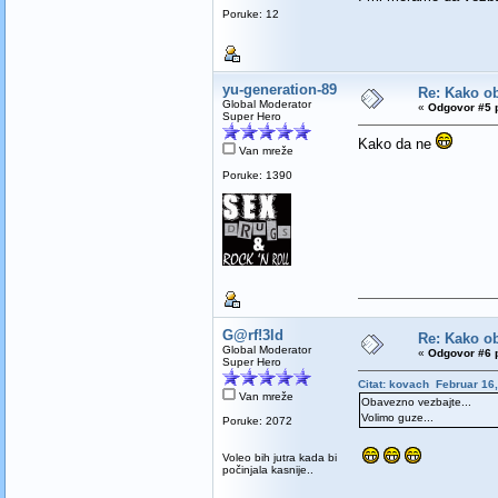
Poruke: 12
yu-generation-89
Re: Kako ob
Global Moderator
«
Odgovor #5 p
Super Hero
Kako da ne
Van mreže
Poruke: 1390
G@rf!3ld
Re: Kako ob
Global Moderator
«
Odgovor #6 p
Super Hero
Citat: kovach Februar 16,
Van mreže
Obavezno vezbajte...
Volimo guze...
Poruke: 2072
Voleo bih jutra kada bi
počinjala kasnije..