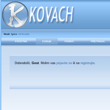
Vesti
: Igrice -->
Arcade
POČETNA
FORUM
POMOĆ
PRETRAGA
Dobrodošli,
Gost
. Molim vas
prijavite se
ili se
registrujte
.