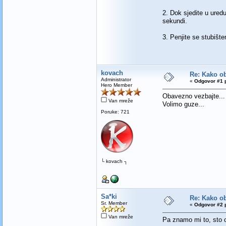
2. Dok sjedite u uredu
sekundi.
3. Penjite se stubišt
kovach
Re: Kako ob
Administrator
«
Odgovor #1 p
Hero Member
Obavezno vezbajte...
Van mreže
Volimo guze...
Poruke: 721
└ kovach ┐
Sa*ki
Re: Kako ob
Sr. Member
«
Odgovor #2 p
Van mreže
Pa znamo mi to, sto cv