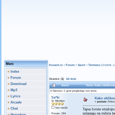
Meni
Kovach.rs
>
Forum
>
Sport
>
Teretana
(Urednik:
L
Index
Forum
Stranice: [
1
]
Idi dole
Download
Autor
Tema: Kako oblikovati
Mp3
0 članova i 1 gost pregledaju ovu temu.
Lyrics
Sa*ki
Kako oblikov
Sr. Member
«
poslato:
Februa
Arcade
Van mreže
Chat
Tajna čvrste stražnji
oslanjaju na mišiće be
Poruke: 294
Horoskop