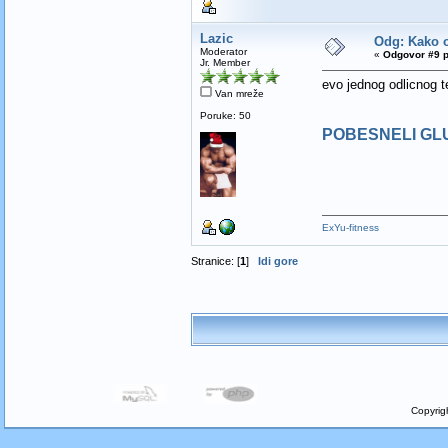
Lazic
Odg: Kako o
Moderator
«
Odgovor #9 p
Jr. Member
evo jednog odlicnog t
Van mreže
Poruke: 50
POBESNELI GLU
ExYu-fitness
Stranice: [
1
]
Idi gore
Copyrig