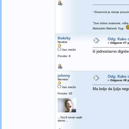
~Stvarnost je stanje prou
"Sve dobro svakome, ništa 
Maharishi Mahesh Yogi
thekrky
Odg: Kako o
Newbie
«
Odgovor #7 p
Van mreže
ili jednostavno dignit
Poruke: 8
johnny
Odg: Kako o
Member
«
Odgovor #8 p
Van mreže
Ma bolje da ljulja neg
Poruke: 45
...You'll never walk
alone...