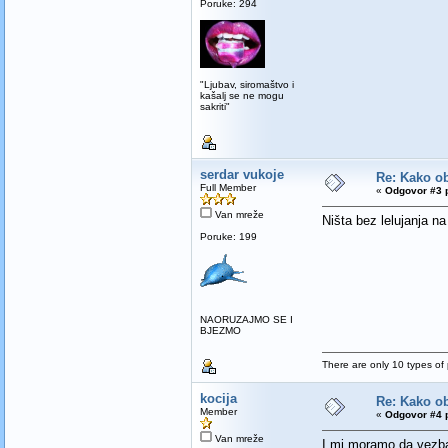
Poruke: 294
"Ljubav, siromaštvo i
kašalj se ne mogu
sakriti"
serdar vukoje
Re: Kako ob
Full Member
«
Odgovor #3 p
Van mreže
Ništa bez lelujanja n
Poruke: 199
NAORUZAJMO SE I
BJEZMO
There are only 10 types of
kocija
Re: Kako ob
Member
«
Odgovor #4 p
Van mreže
I mi moramo da vezba