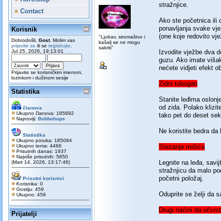
stražnjice.
Contact
Ako ste početnica ili
ponavljanja svake vje
Korisnik
(one koje redovito vje
"Ljubav, siromaštvo i
Dobrodošli,
Gost
. Molim vas
kašalj se ne mogu
prijavite se
ili se
registrujte
.
sakriti"
Jul 25, 2026, 19:13:01
Izvodite vježbe dva do
guzu. Ako imate višak
nećete vidjeti efekt o
Prijavite se korisničkim imenom,
lozinkom i dužinom sesije
Zidni tobogan
Statistika
Stanite leđima oslonj
od zida. Polako klizi
članova
Ukupno članova: 185692
tako pet do deset seku
Najnoviji:
Bobbohops
Ne koristite bedra da 
Statistika
Ukupno poruka: 185084
Ukupno tema: 4466
Stezanje mišića
Prisutnih danas: 1937
Najviše prisutnih: 5850
Legnite na leđa, savij
(Mart 14, 2026, 13:17:46)
stražnjicu da malo po
početni položaj.
Prisutni korisnici
Korisnika: 0
Gostiju: 459
Oduprite se želji da sa
Ukupno: 459
Drugi načini da učvrst
Prijatelji