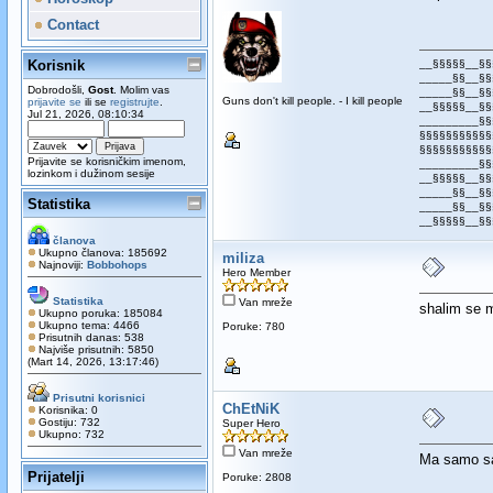
Contact
Korisnik
__§§§§§__§§
_____§§__§§
Dobrodošli,
Gost
. Molim vas
_____§§__§§
Guns don't kill people. - I kill people
prijavite se
ili se
registrujte
.
__§§§§§__§§
Jul 21, 2026, 08:10:34
_________§§
§§§§§§§§§§§
§§§§§§§§§§§
Prijavite se korisničkim imenom,
_________§§
lozinkom i dužinom sesije
__§§§§§__§§
_____§§__§§
Statistika
_____§§__§§
__§§§§§__§§
članova
Ukupno članova: 185692
miliza
Najnoviji:
Bobbohops
Hero Member
Statistika
Van mreže
shalim se 
Ukupno poruka: 185084
Ukupno tema: 4466
Poruke: 780
Prisutnih danas: 538
Najviše prisutnih: 5850
(Mart 14, 2026, 13:17:46)
Prisutni korisnici
ChEtNiK
Korisnika: 0
Gostiju: 732
Super Hero
Ukupno: 732
Van mreže
Ma samo sam
Prijatelji
Poruke: 2808