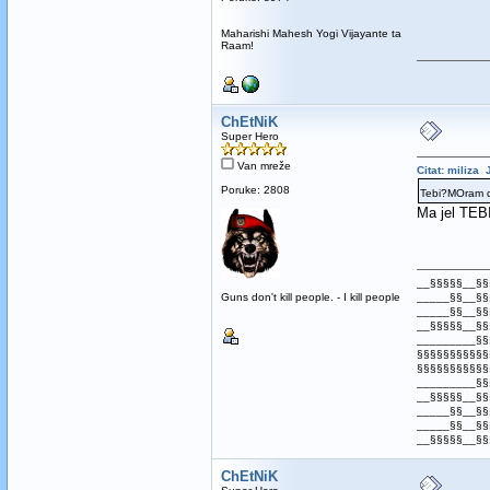
Maharishi Mahesh Yogi Vijayante ta
Raam!
ChEtNiK
Super Hero
Van mreže
Citat: miliza 
Poruke: 2808
Tebi?MOram da
Ma jel TEB
__§§§§§__§§
Guns don't kill people. - I kill people
_____§§__§§
_____§§__§§
__§§§§§__§§
_________§§
§§§§§§§§§§§
§§§§§§§§§§§
_________§§
__§§§§§__§§
_____§§__§§
_____§§__§§
__§§§§§__§§
ChEtNiK