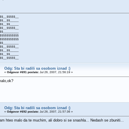
§§__§§§§§__
§§__§§_____
§§__§§_____
§§__§§§§§__
§§_________
§§§§§§§§§§§
§§§§§§§§§§§
§§_________
§§__§§§§§__
§§__§§_____
§§__§§_____
§§__§§§§§__
Odg: Sta bi radili sa osobom iznad :)
«
Odgovor #691 poslato:
Jul 26, 2007, 21:56:19 »
malo,ok?
Odg: Sta bi radili sa osobom iznad :)
«
Odgovor #692 poslato:
Jul 26, 2007, 21:57:36 »
 hteo malo da te muchim, ali dobro si se snashla... Nedash se zbuniti...