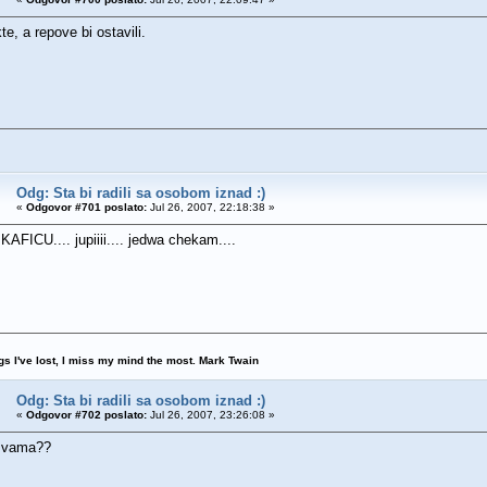
kte, a repove bi ostavili.
Odg: Sta bi radili sa osobom iznad :)
«
Odgovor #701 poslato:
Jul 26, 2007, 22:18:38 »
FICU.... jupiiii.... jedwa chekam....
ngs I've lost, I miss my mind the most. Mark Twain
Odg: Sta bi radili sa osobom iznad :)
«
Odgovor #702 poslato:
Jul 26, 2007, 23:26:08 »
s vama??