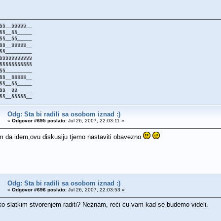
§§__§§§§§__
§§__§§_____
§§__§§_____
§§__§§§§§__
§§_________
§§§§§§§§§§§
§§§§§§§§§§§
§§_________
§§__§§§§§__
§§__§§_____
§§__§§_____
§§__§§§§§__
Odg: Sta bi radili sa osobom iznad :)
«
Odgovor #695 poslato:
Jul 26, 2007, 22:03:11 »
 da idem,ovu diskusiju tjemo nastaviti obavezno
Odg: Sta bi radili sa osobom iznad :)
«
Odgovor #696 poslato:
Jul 26, 2007, 22:03:53 »
o slatkim stvorenjem raditi? Neznam, reći ću vam kad se budemo videli.