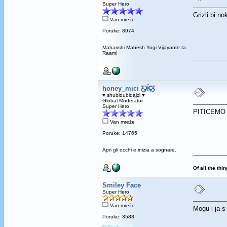
Super Hero
Grizli bi no
Van mreže
Poruke: 8974
Maharishi Mahesh Yogi Vijayante ta
Raam!
honey_mici Ƹ̵̡Ӝ̵̨̄Ʒ
♥ shubidubidajzl ♥
Global Moderator
Super Hero
PITICEMO KA
Van mreže
Poruke: 14765
Apri gli occhi e inizia a sognare.
Of all the thi
Smiley Face
Super Hero
Van mreže
Mogu i ja 
Poruke: 3588