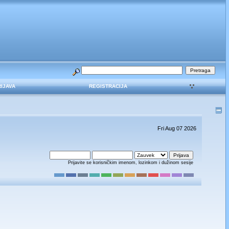
RIJAVA
REGISTRACIJA
Fri Aug 07 2026
Prijavite se korisničkim imenom, lozinkom i dužinom sesije