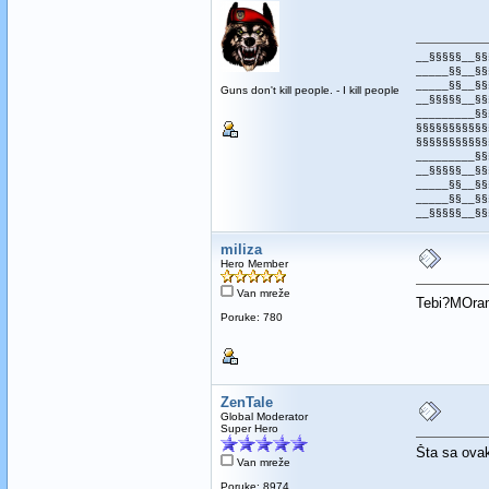
__§§§§§__§§
_____§§__§§
_____§§__§§
Guns don't kill people. - I kill people
__§§§§§__§§
_________§§
§§§§§§§§§§§
§§§§§§§§§§§
_________§§
__§§§§§__§§
_____§§__§§
_____§§__§§
__§§§§§__§§
miliza
Hero Member
Van mreže
Tebi?MOram
Poruke: 780
ZenTale
Global Moderator
Super Hero
Šta sa ovak
Van mreže
Poruke: 8974