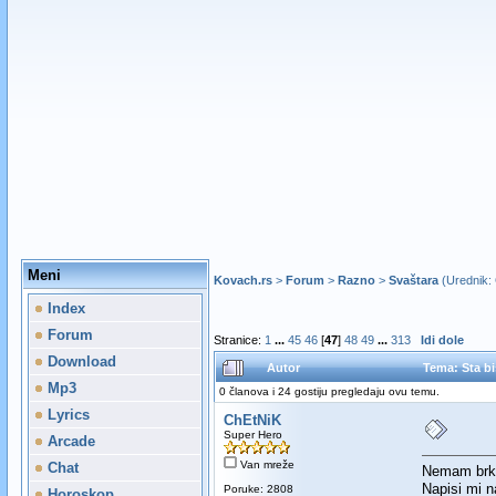
Meni
Kovach.rs
>
Forum
>
Razno
>
Svaštara
(Urednik:
Index
Forum
Stranice:
1
...
45
46
[
47
]
48
49
...
313
Idi dole
Download
Autor
Tema: Sta bi
Mp3
0 članova i 24 gostiju pregledaju ovu temu.
Lyrics
ChEtNiK
Super Hero
Arcade
Van mreže
Chat
Nemam brke,
Napisi mi n
Poruke: 2808
Horoskop