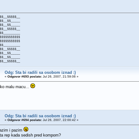
§§__§§§§§__
§§__§§_____
§§__§§_____
§§__§§§§§__
§§_________
§§§§§§§§§§§
§§§§§§§§§§§
§§_________
§§__§§§§§__
§§__§§_____
§§__§§_____
§§__§§§§§__
Odg: Sta bi radili sa osobom iznad :)
«
Odgovor #693 poslato:
Jul 26, 2007, 21:59:06 »
ako malu macu...
Odg: Sta bi radili sa osobom iznad :)
«
Odgovor #694 poslato:
Jul 26, 2007, 22:00:42 »
azim i pazim
eta rep kada sedish pred kompom?