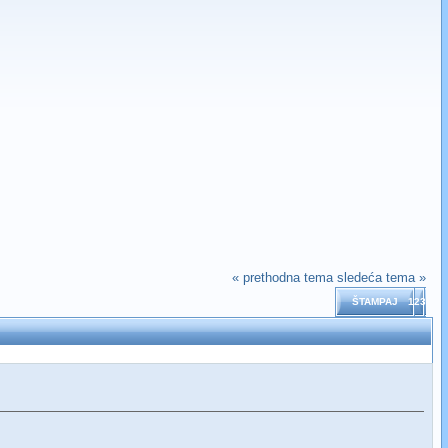
« prethodna tema
sledeća tema »
ŠTAMPAJ
123