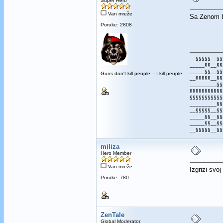
Super Hero
Van mreže
Sa Zenom bi
Poruke: 2808
__§§§§§__§§
_____§§__§§
_____§§__§§
Guns don't kill people. - I kill people
__§§§§§__§§
_________§§
§§§§§§§§§§§
§§§§§§§§§§§
_________§§
__§§§§§__§§
_____§§__§§
_____§§__§§
__§§§§§__§§
miliza
Hero Member
Van mreže
Izgrizi svo
Poruke: 780
ZenTale
Global Moderator