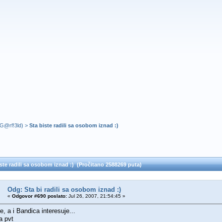
G@rf!3ld
) >
Sta biste radili sa osobom iznad :)
ste radili sa osobom iznad :) (Pročitano 2588269 puta)
Odg: Sta bi radili sa osobom iznad :)
«
Odgovor #690 poslato:
Jul 26, 2007, 21:54:45 »
 a i Bandica interesuje...
a pvt