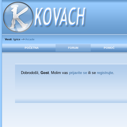
Vesti
: Igrice -->
Arcade
POČETNA
FORUM
POMOĆ
Dobrodošli,
Gost
. Molim vas
prijavite se
ili se
registrujte
.