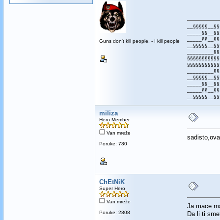
__§§§§§__§§
_____§§__§§
_____§§__§§
Guns don't kill people. - I kill people
__§§§§§__§§
_________§§
§§§§§§§§§§§
§§§§§§§§§§§
_________§§
__§§§§§__§§
_____§§__§§
_____§§__§§
__§§§§§__§§
miliza
Hero Member
Van mreže
sadisto,ov
Poruke: 780
ChEtNiK
Super Hero
Van mreže
Ja mace m
Poruke: 2808
Da li ti sm