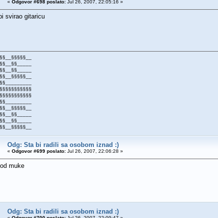
«
Odgovor #698 poslato:
Jul 26, 2007, 22:05:16 »
 svirao gitaricu
§§__§§§§§__
§§__§§_____
§§__§§_____
§§__§§§§§__
§§_________
§§§§§§§§§§§
§§§§§§§§§§§
§§_________
§§__§§§§§__
§§__§§_____
§§__§§_____
§§__§§§§§__
Odg: Sta bi radili sa osobom iznad :)
«
Odgovor #699 poslato:
Jul 26, 2007, 22:06:28 »
j od muke
Odg: Sta bi radili sa osobom iznad :)
«
Odgovor #700 poslato:
Jul 26, 2007, 22:09:47 »