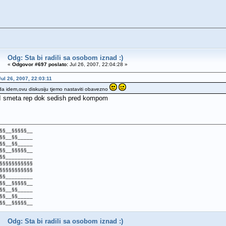
Odg: Sta bi radili sa osobom iznad :)
«
Odgovor #697 poslato:
Jul 26, 2007, 22:04:28 »
Jul 26, 2007, 22:03:11
 idem,ovu diskusiju tjemo nastaviti obavezno
I smeta rep dok sedish pred kompom
§§__§§§§§__
§§__§§_____
§§__§§_____
§§__§§§§§__
§§_________
§§§§§§§§§§§
§§§§§§§§§§§
§§_________
§§__§§§§§__
§§__§§_____
§§__§§_____
§§__§§§§§__
Odg: Sta bi radili sa osobom iznad :)