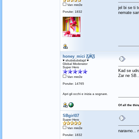
Van mreže
jel bi se t
Poruke: 1832
nemate sans
honey_mici Ƹ̵̡Ӝ̵̨̄Ʒ
♥ shubidubidajzl ♥
Global Moderator
Super Hero
Kad se udru
Zar ne SB..
Van mreže
Poruke: 14765
Apri gli occhi e inizia a sognare.
Of all the thi
SBgirl07
Super Hero
Van mreže
naravno... 
Poruke: 1832