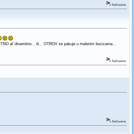
Sačuvana
SITNO al' dinamitno... ili... OTROV se pakuje u malenim bocicama...
Sačuvana
Sačuvana