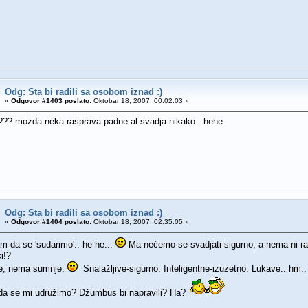
Odg: Sta bi radili sa osobom iznad :)
«
Odgovor #1403 poslato:
Oktobar 18, 2007, 00:02:03 »
??? mozda neka rasprava padne al svadja nikako...hehe
Odg: Sta bi radili sa osobom iznad :)
«
Odgovor #1404 poslato:
Oktobar 18, 2007, 02:35:05 »
 da se 'sudarimo'.. he he...
Ma nećemo se svadjati sigurno, a nema ni ra
i!?
te, nema sumnje.
Snalažljive-sigurno. Inteligentne-izuzetno. Lukave.. hm.
 da se mi udružimo? Džumbus bi napravili? Ha?