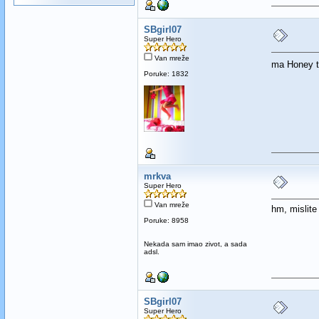
SBgirl07
Super Hero
Van mreže
ma Honey to
Poruke: 1832
mrkva
Super Hero
Van mreže
hm, mislite
Poruke: 8958
Nekada sam imao zivot, a sada
adsl.
SBgirl07
Super Hero