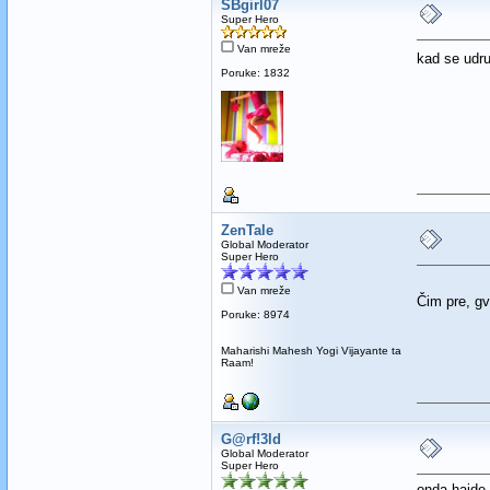
SBgirl07
Super Hero
Van mreže
kad se udr
Poruke: 1832
ZenTale
Global Moderator
Super Hero
Van mreže
Čim pre, g
Poruke: 8974
Maharishi Mahesh Yogi Vijayante ta
Raam!
G@rf!3ld
Global Moderator
Super Hero
onda hajde 