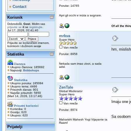
Poruke: 14765
Contact
Apri gli occhi e inizia a sognare.
Korisnik
Dobrodošli,
Gost
. Molim vas
Of all the thi
prijavite se
ili se
registrujte
.
Jul 17, 2026, 02:41:40
mrkva
Super Hero
Prijavite se korisničkim imenom,
lozinkom i dužinom sesije
Van mreže
hm, mislis
Statistika
Poruke: 8958
Nekada sam imao zivot, a sada
članova
adsl.
Ukupno članova: 185692
Najnoviji:
Bobbohops
Statistika
Ukupno poruka: 185084
Ukupno tema: 4466
ZenTale
Prisutnih danas: 901
Global Moderator
Najviše prisutnih: 5850
Super Hero
(Mart 14, 2026, 13:17:46)
Imaju one j
Van mreže
Prisutni korisnici
Korisnika: 0
Poruke: 8974
Gostiju: 620
Ukupno: 620
Sa osobom iz
Maharishi Mahesh Yogi Vijayante ta
Raam!
Prijatelji