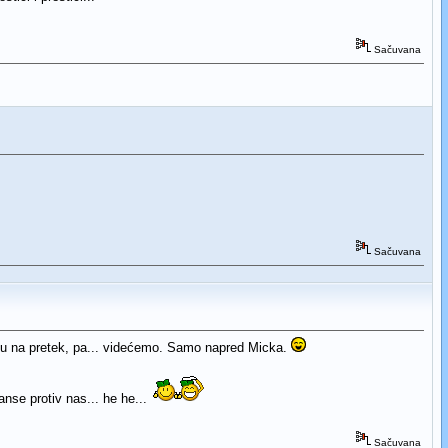
Sačuvana
Sačuvana
aju na pretek, pa... videćemo. Samo napred Micka.
nse protiv nas... he he...
Sačuvana