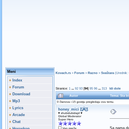
Meni
Kovach.rs
>
Forum
>
Razno
>
Svaštara
(Urednik:
Index
Forum
Stranice:
1
...
92
93
[
94
]
95
96
...
313
Idi dole
Download
Autor
Tema: Sta bi
Mp3
0 članova i 15 gostiju pregledaju ovu temu.
Lyrics
honey_mici Ƹ̵̡Ӝ̵̨̄Ʒ
♥ shubidubidajzl ♥
Arcade
Global Moderator
Super Hero
Chat
Sa nama da 
Horoskop
Van mreže