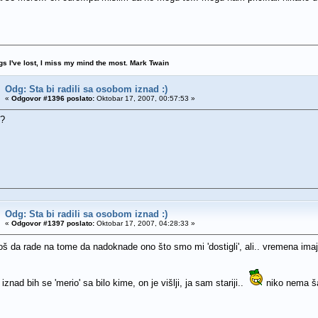
ngs I've lost, I miss my mind the most. Mark Twain
Odg: Sta bi radili sa osobom iznad :)
«
Odgovor #1396 poslato:
Oktobar 17, 2007, 00:57:53 »
h?
Odg: Sta bi radili sa osobom iznad :)
«
Odgovor #1397 poslato:
Oktobar 17, 2007, 04:28:33 »
oš da rade na tome da nadoknade ono što smo mi 'dostigli', ali.. vremena im
nad bih se 'merio' sa bilo kime, on je višlji, ja sam stariji..
niko nema ša