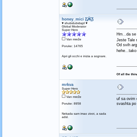
honey_mici Ƹ̵̡Ӝ̵̨̄Ʒ
♥ shubidubidajzl ♥
Global Moderator
Super Hero
Hm...da se m
Van mreže
Jeste Tale 
Od svih arg
Poruke: 14765
hehe...tako
Apri gli occhi e inizia a sognare.
Of all the thi
mrkva
Super Hero
Van mreže
uf sa ovim 
svashta po
Poruke: 8958
Nekada sam imao zivot, a sada
adsl.