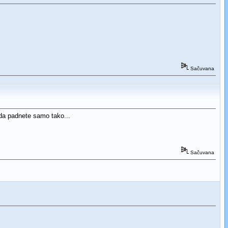
Sačuvana
 da padnete samo tako...
Sačuvana