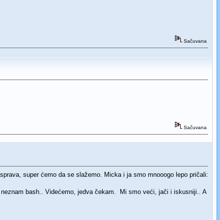
Sačuvana
Sačuvana
sprava, super ćemo da se slažemo. Micka i ja smo mnooogo lepo pričali:
. neznam bash.. Videćemo, jedva čekam. Mi smo veći, jači i iskusniji.. A