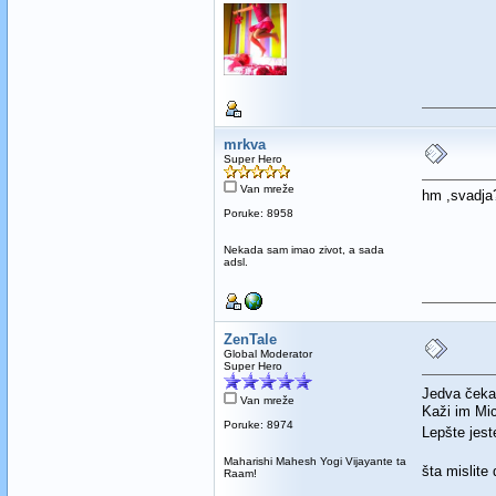
mrkva
Super Hero
Van mreže
hm ,svadja
Poruke: 8958
Nekada sam imao zivot, a sada
adsl.
ZenTale
Global Moderator
Super Hero
Jedva čekam
Van mreže
Kaži im Mic
Poruke: 8974
Lepšte jes
Maharishi Mahesh Yogi Vijayante ta
šta mislite
Raam!