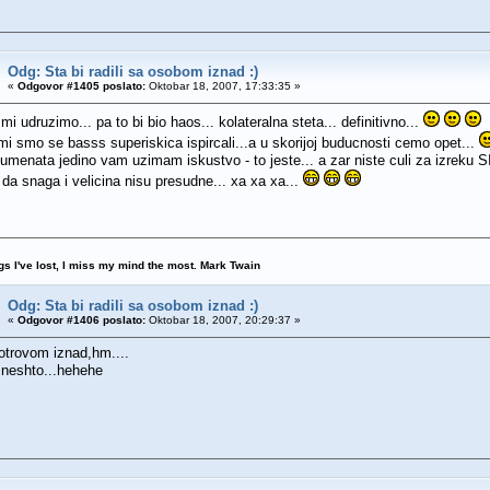
Odg: Sta bi radili sa osobom iznad :)
«
Odgovor #1405 poslato:
Oktobar 18, 2007, 17:33:35 »
i udruzimo... pa to bi bio haos... kolateralna steta... definitivno...
mi smo se basss superiskica ispircali...a u skorijoj buducnosti cemo opet...
umenata jedino vam uzimam iskustvo - to jeste... a zar niste culi za izreku 
 da snaga i velicina nisu presudne... xa xa xa...
ngs I've lost, I miss my mind the most. Mark Twain
Odg: Sta bi radili sa osobom iznad :)
«
Odgovor #1406 poslato:
Oktobar 18, 2007, 20:29:37 »
otrovom iznad,hm....
 neshto...hehehe