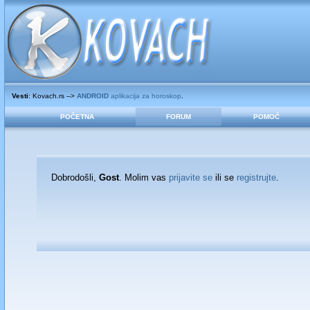
Vesti
: Kovach.rs -->
ANDROID
aplikacija za horoskop
.
POČETNA
FORUM
POMOĆ
Dobrodošli,
Gost
. Molim vas
prijavite se
ili se
registrujte
.