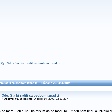
G@rf!3ld
) >
Sta biste radili sa osobom iznad :)
ste radili sa osobom iznad :) (Pročitano 2570005 puta)
Odg: Sta bi radili sa osobom iznad :)
«
Odgovor #1395 poslato:
Oktobar 16, 2007, 22:31:22 »
se mere... eh curo...pa mislim da ne mogu to... mogu nam prici..ali nikako dos