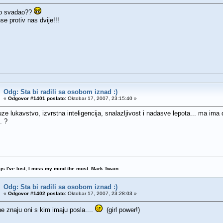
i to svadao??
e protiv nas dvije!!!
Odg: Sta bi radili sa osobom iznad :)
«
Odgovor #1401 poslato:
Oktobar 17, 2007, 23:15:40 »
ze lukavstvo, izvrstna inteligencija, snalazljivost i nadasve lepota... ma ima
. ?
ngs I've lost, I miss my mind the most. Mark Twain
Odg: Sta bi radili sa osobom iznad :)
«
Odgovor #1402 poslato:
Oktobar 17, 2007, 23:28:03 »
ne znaju oni s kim imaju posla....
(girl power!)