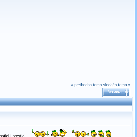
« prethodna tema
sledeća tema »
ŠTAMPAJ
123
tici i prestici...