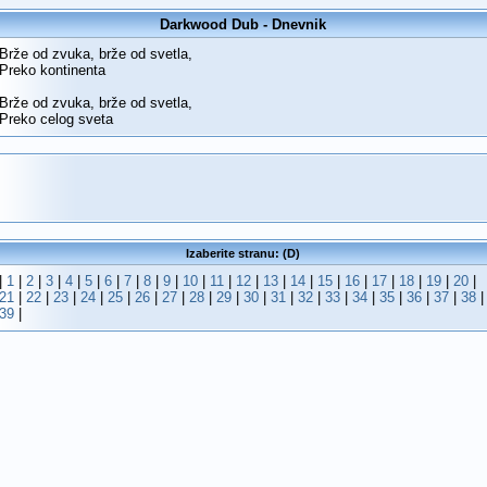
Darkwood Dub - Dnevnik
Brže od zvuka, brže od svetla,
Preko kontinenta
Brže od zvuka, brže od svetla,
Preko celog sveta
Izaberite stranu: (D)
|
1
|
2
|
3
|
4
|
5
|
6
|
7
|
8
|
9
|
10
|
11
|
12
|
13
|
14
|
15
|
16
|
17
|
18
|
19
|
20
|
21
|
22
|
23
|
24
|
25
|
26
|
27
|
28
|
29
|
30
|
31
|
32
|
33
|
34
|
35
|
36
|
37
|
38
|
39
|