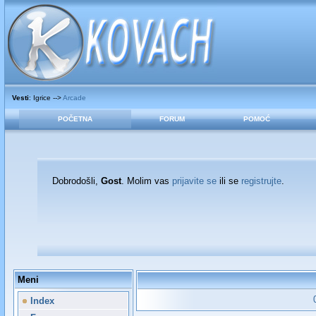
Vesti
: Igrice -->
Arcade
POČETNA
FORUM
POMOĆ
Dobrodošli,
Gost
. Molim vas
prijavite se
ili se
registrujte
.
Meni
Index