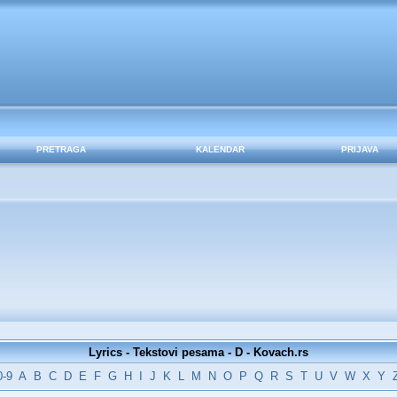
PRETRAGA
KALENDAR
PRIJAVA
Lyrics - Tekstovi pesama - D - Kovach.rs
0-9
A
B
C
D
E
F
G
H
I
J
K
L
M
N
O
P
Q
R
S
T
U
V
W
X
Y