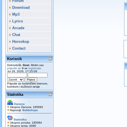
Forum
Download
Mp3
Lyrics
Arcade
Chat
Horoskop
Contact
Korisnik
Dobrodošli,
Gost
. Molim vas
prijavite se
ili se
registrujte
.
Jul 28, 2026, 17:25:09
Prijavite se korisničkim imenom,
lozinkom i dužinom sesije
Statistika
članova
Ukupno članova: 185692
Najnoviji:
Bobbohops
Statistika
Ukupno poruka: 185084
Ukupno tema: 4466