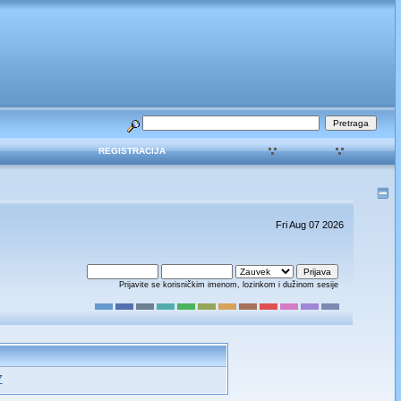
REGISTRACIJA
Fri Aug 07 2026
Prijavite se korisničkim imenom, lozinkom i dužinom sesije
Z