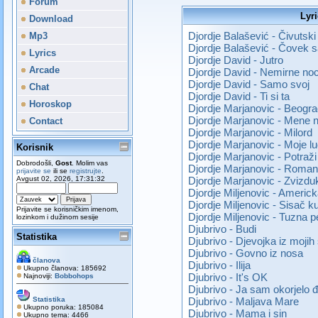
Forum
Lyri
Download
Djordje Balašević - Čivutski 
Mp3
Djordje Balašević - Čovek
Lyrics
Djordje David - Jutro
Arcade
Djordje David - Nemirne noc
Djordje David - Samo svoj
Chat
Djordje David - Ti si ta
Horoskop
Djordje Marjanovic - Beogr
Djordje Marjanovic - Mene 
Contact
Djordje Marjanovic - Milord
Djordje Marjanovic - Moje l
Korisnik
Djordje Marjanovic - Potra
Dobrodošli,
Gost
. Molim vas
Djordje Marjanovic - Roma
prijavite se
ili se
registrujte
.
Avgust 02, 2026, 17:31:32
Djordje Marjanovic - Zvizd
Djordje Miljenovic - Americka
Djordje Miljenovic - Sisač k
Prijavite se korisničkim imenom,
Djordje Miljenovic - Tuzna 
lozinkom i dužinom sesije
Djubrivo - Budi
Statistika
Djubrivo - Djevojka iz mojih
Djubrivo - Govno iz nosa
članova
Djubrivo - Ilija
Ukupno članova: 185692
Djubrivo - It's OK
Najnoviji:
Bobbohops
Djubrivo - Ja sam okorjelo 
Statistika
Djubrivo - Maljava Mare
Ukupno poruka: 185084
Djubrivo - Mama i sin
Ukupno tema: 4466