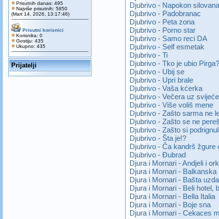
Prisutnih danas: 495
Djubrivo - Napokon silovan
Najviše prisutnih: 5850
Djubrivo - Padobranac
(Mart 14, 2026, 13:17:46)
Djubrivo - Peta zona
Djubrivo - Porno star
Prisutni korisnici
Korisnika: 0
Djubrivo - Samo reci DA
Gostiju: 435
Djubrivo - Self esmetak
Ukupno: 435
Djubrivo - Ti
Djubrivo - Tko je ubio Pirga
Prijatelji
Djubrivo - Ubij se
Djubrivo - Upri brale
Djubrivo - Vaša kćerka
Djubrivo - Večera uz svijeće
Djubrivo - Više voliš mene
Djubrivo - Zašto sarma ne le
Djubrivo - Zašto se ne pere
Djubrivo - Zašto si podrignu
Djubrivo - Šta je!?
Djubrivo - Ča kandrš žgure o
Djubrivo - Đubrad
Djura i Mornari - Andjeli i ork
Djura i Mornari - Balkanska
Djura i Mornari - Bašta uzd
Djura i Mornari - Beli hotel, 
Djura i Mornari - Bella Italia
Djura i Mornari - Boje sna
Djura i Mornari - Cekaces 