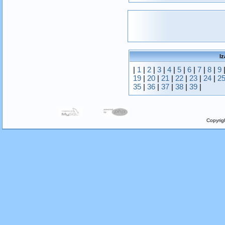
Iz
|
1
|
2
|
3
|
4
|
5
|
6
|
7
|
8
|
9
19
|
20
|
21
|
22
|
23
|
24
|
2
35
|
36
|
37
|
38
|
39
|
Copyrig