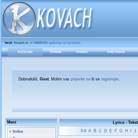
Vesti
: Kovach.rs -->
ANDROID
aplikacija za horoskop
.
POČETNA
FORUM
POMOĆ
PRETRAGA
Dobrodošli,
Gost
. Molim vas
prijavite se
ili se
registrujte
.
Meni
Lyrics - Teks
0-9
A
B
C
D
E
F
G
H
I
J
Index