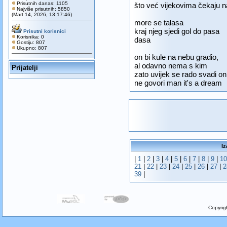
Prisutnih danas: 1105
što već vijekovima čekaju n
Najviše prisutnih: 5850
(Mart 14, 2026, 13:17:46)
more se talasa
kraj njeg sjedi gol do pasa
Prisutni korisnici
Korisnika: 0
dasa
Gostiju: 807
Ukupno: 807
on bi kule na nebu gradio,
al odavno nema s kim
Prijatelji
zato uvijek se rado svadi on
ne govori man it's a dream
Iz
|
1
|
2
|
3
|
4
|
5
|
6
|
7
|
8
|
9
|
10
21
|
22
|
23
|
24
|
25
|
26
|
27
|
2
39
|
Copyrig