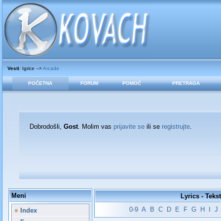
Vesti
: Igrice -->
Arcade
POČETNA
FORUM
POMOĆ
PRETRAGA
Dobrodošli,
Gost
. Molim vas
prijavite se
ili se
registrujte
.
Meni
Lyrics - Teks
0-9
A
B
C
D
E
F
G
H
I
J
Index