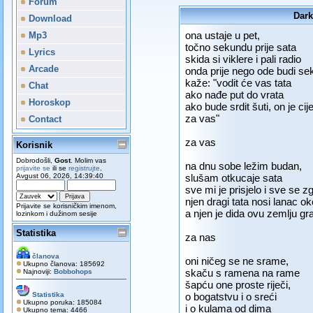
Forum
Dark
Download
ona ustaje u pet,
Mp3
točno sekundu prije sata
Lyrics
skida si viklere i pali radio
Arcade
onda prije nego ode budi sek
kaže: "vodit će vas tata
Chat
ako nađe put do vrata
Horoskop
ako bude srdit šuti, on je cij
za vas"
Contact
za vas
Korisnik
Dobrodošli,
Gost
. Molim vas
na dnu sobe ležim budan,
prijavite se
ili se
registrujte
.
Avgust 06, 2026, 14:39:40
slušam otkucaje sata
sve mi je prisjelo i sve se z
njen dragi tata nosi lanac ok
Prijavite se korisničkim imenom,
a njen je dida ovu zemlju gr
lozinkom i dužinom sesije
Statistika
za nas
članova
oni ničeg se ne srame,
Ukupno članova: 185692
skaču s ramena na rame
Najnoviji:
Bobbohops
šapću one proste riječi,
Statistika
o bogatstvu i o sreći
Ukupno poruka: 185084
i o kulama od dima
Ukupno tema: 4466