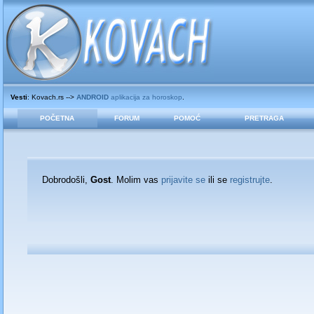
Vesti
: Kovach.rs -->
ANDROID
aplikacija za horoskop
.
POČETNA
FORUM
POMOĆ
PRETRAGA
Dobrodošli,
Gost
. Molim vas
prijavite se
ili se
registrujte
.