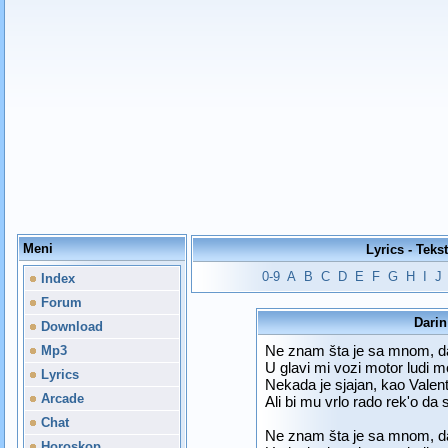
Meni
Lyrics - Teks
0-9
A
B
C
D
E
F
G
H
I
J
Index
Forum
Darin
Download
Ne znam šta je sa mnom, da
Mp3
U glavi mi vozi motor ludi m
Lyrics
Nekada je sjajan, kao Valen
Arcade
Ali bi mu vrlo rado rek'o da 
Chat
Ne znam šta je sa mnom, da
Horoskop