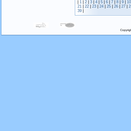
|
1
|
2
|
3
|
4
|
5
|
6
|
7
|
8
|
9
|
10
21
|
22
|
23
|
24
|
25
|
26
|
27
|
2
39
|
Copyrig