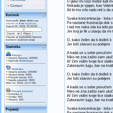
U glavi mi vozi motor ludi m
Nekada je sjajan, kao Valen
Contact
Ali bi mu vrlo rado rek'o da 
Korisnik
Svaka koncentracija - loša r
Dobrodošli,
Gost
. Molim vas
Pa nastane frustracija dok s
prijavite se
ili se
registrujte
.
Avgust 04, 2026, 02:53:05
I tad me neka sila ka tebi po
Jer tvoj je lik u stanju da mi
Prijavite se korisničkim imenom,
O, kako želim da ti dođeš k
lozinkom i dužinom sesije
Jer loši stavovi su pobijeni
Statistika
A kada se u sebe povučem
članova
Niko ne zna zašto sam utu
Ukupno članova: 185692
Al' čim vidim tvoje lice slatk
Najnoviji:
Bobbohops
Zaboravim tugu, bar na krat
Statistika
Ukupno poruka: 185084
O, kako želim da ti dođeš k
Ukupno tema: 4466
Prisutnih danas: 515
Jer loši stavovi su pobijeni
Najviše prisutnih: 5850
(Mart 14, 2026, 13:17:46)
A kada se u sebe povučem
Niko ne zna zašto sam utu
Prisutni korisnici
Korisnika: 0
Al' čim vidim tvoje lice slatk
Gostiju: 493
Zaboravim tugu, bar na krat
Ukupno: 493
Svaka koncentracija - loša r
Prijatelji
Pa nastane frustracija dok s