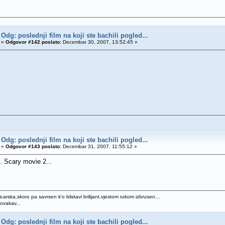
Odg: poslednji film na koji ste bachili pogled...
«
Odgovor #142 poslato:
Decembar 30, 2007, 13:52:45 »
Odg: poslednji film na koji ste bachili pogled...
«
Odgovor #143 poslato:
Decembar 31, 2007, 11:55:12 »
. Scary movie 2...
icarska,skoro pa savrsen k'o blistavi brilijant,vjestom rukom izbrusen...
 ovakav...
Odg: poslednji film na koji ste bachili pogled...