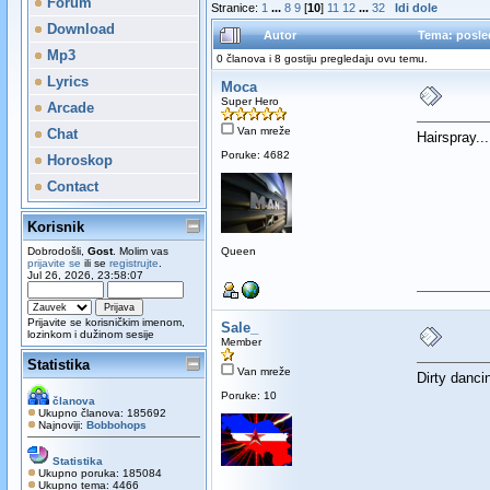
Forum
Stranice:
1
...
8
9
[
10
]
11
12
...
32
Idi dole
Download
Autor
Tema: posled
Mp3
0 članova i 8 gostiju pregledaju ovu temu.
Lyrics
Moca
Super Hero
Arcade
Van mreže
Chat
Hairspray...
Poruke: 4682
Horoskop
Contact
Korisnik
Dobrodošli,
Gost
. Molim vas
Queen
prijavite se
ili se
registrujte
.
Jul 26, 2026, 23:58:07
Prijavite se korisničkim imenom,
Sale_
lozinkom i dužinom sesije
Member
Statistika
Van mreže
Dirty danci
Poruke: 10
članova
Ukupno članova: 185692
Najnoviji:
Bobbohops
Statistika
Ukupno poruka: 185084
Ukupno tema: 4466