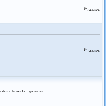
Sačuvana
Sačuvana
 alvin i chipmunks....gotivni su.....