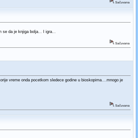
Sačuvana
e da je knjiga bolja... I igra...
Sačuvana
u skorije vreme onda pocetkom sledece godine u bioskopima....mnogo je
Sačuvana