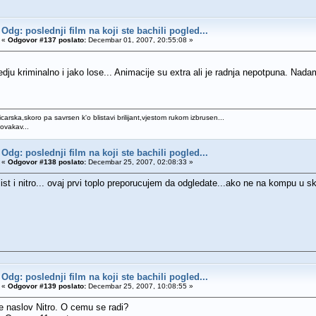
Odg: poslednji film na koji ste bachili pogled...
«
Odgovor #137 poslato:
Decembar 01, 2007, 20:55:08 »
dju kriminalno i jako lose... Animacije su extra ali je radnja nepotpuna. Nadam s
icarska,skoro pa savrsen k'o blistavi brilijant,vjestom rukom izbrusen...
 ovakav...
Odg: poslednji film na koji ste bachili pogled...
«
Odgovor #138 poslato:
Decembar 25, 2007, 02:08:33 »
list i nitro... ovaj prvi toplo preporucujem da odgledate...ako ne na kompu 
Odg: poslednji film na koji ste bachili pogled...
«
Odgovor #139 poslato:
Decembar 25, 2007, 10:08:55 »
e naslov Nitro. O cemu se radi?