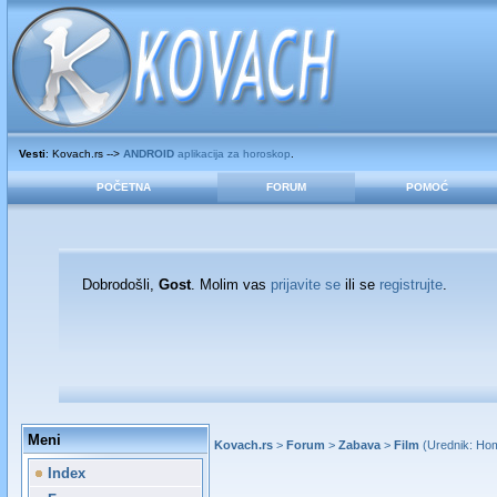
Vesti
: Kovach.rs -->
ANDROID
aplikacija za horoskop
.
POČETNA
FORUM
POMOĆ
Dobrodošli,
Gost
. Molim vas
prijavite se
ili se
registrujte
.
Meni
Kovach.rs
>
Forum
>
Zabava
>
Film
(Urednik:
Hom
Index