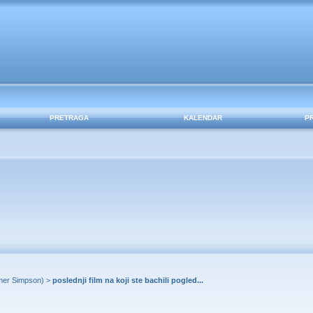
PRETRAGA
KALENDAR
P
er Simpson
) >
poslednji film na koji ste bachili pogled...