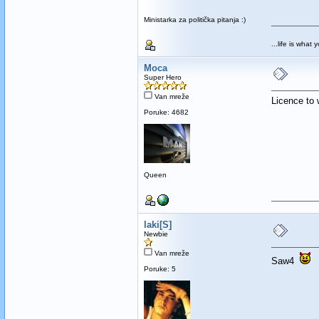
Ministarka za politička pitanja :)
...life is what 
Moca
Super Hero
Van mreže
Licence to 
Poruke: 4682
Queen
laki[S]
Newbie
Van mreže
Saw4
Poruke: 5