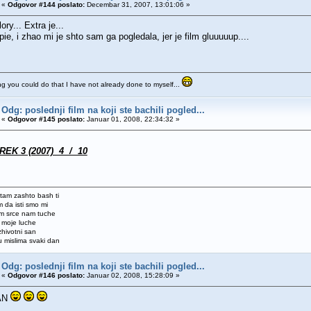
«
Odgovor #144 poslato:
Decembar 31, 2007, 13:01:06 »
ory... Extra je...
ie, i zhao mi je shto sam ga pogledala, jer je film gluuuuup....
ng you could do that I have not already done to myself...
Odg: poslednji film na koji ste bachili pogled...
«
Odgovor #145 poslato:
Januar 01, 2008, 22:34:32 »
REK 3 (2007) 4 / 10
tam zashto bash ti
 da isti smo mi
om srce nam tuche
h moje luche
 zhivotni san
 mislima svaki dan
Odg: poslednji film na koji ste bachili pogled...
«
Odgovor #146 poslato:
Januar 02, 2008, 15:28:09 »
AN