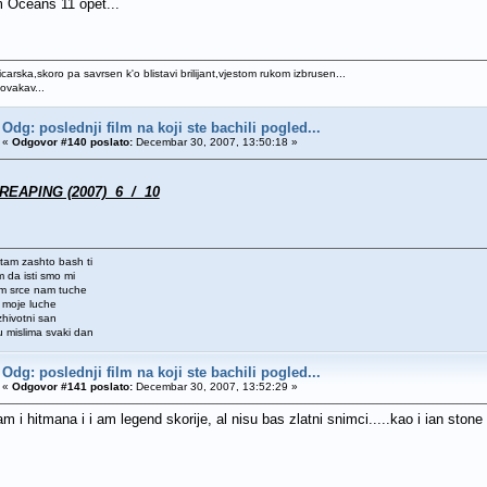
 Oceans 11 opet...
icarska,skoro pa savrsen k'o blistavi brilijant,vjestom rukom izbrusen...
 ovakav...
Odg: poslednji film na koji ste bachili pogled...
«
Odgovor #140 poslato:
Decembar 30, 2007, 13:50:18 »
EAPING (2007) 6 / 10
tam zashto bash ti
 da isti smo mi
om srce nam tuche
h moje luche
 zhivotni san
 mislima svaki dan
Odg: poslednji film na koji ste bachili pogled...
«
Odgovor #141 poslato:
Decembar 30, 2007, 13:52:29 »
 i hitmana i i am legend skorije, al nisu bas zlatni snimci.....kao i ian stone i