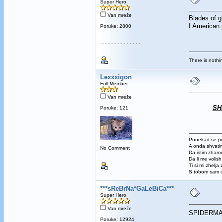
Super Hero
Van mreže
Blades of gl
I American p
Poruke: 2800
............................
There is nothi
Lexxxigon
Full Member
Van mreže
SH
Poruke: 121
Ponekad se pi
A onda shvatim
No Comment
Da istim zhar
Da li me volis
Ti si mi zhelja
S tobom sam u
***sReBrNa*GaLeBiCa***
Super Hero
Van mreže
SPIDERM
Poruke: 12924