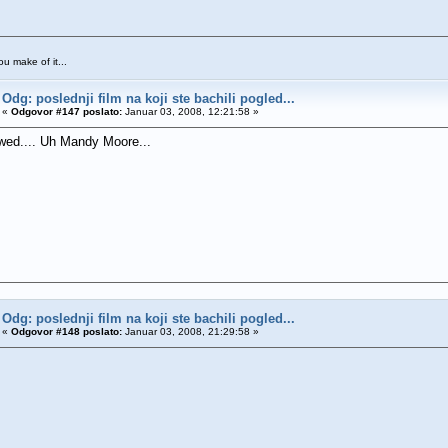
you make of it...
Odg: poslednji film na koji ste bachili pogled...
«
Odgovor #147 poslato:
Januar 03, 2008, 12:21:58 »
wed.... Uh Mandy Moore...
Odg: poslednji film na koji ste bachili pogled...
«
Odgovor #148 poslato:
Januar 03, 2008, 21:29:58 »