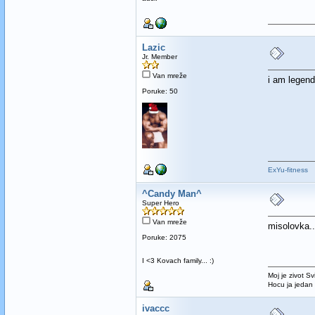
Lazic
Jr. Member
Van mreže
i am legend
Poruke: 50
ExYu-fitness
^Candy Man^
Super Hero
Van mreže
misolovka..
Poruke: 2075
I <3 Kovach family... :)
Moj je zivot Sv
Hocu ja jedan
ivaccc