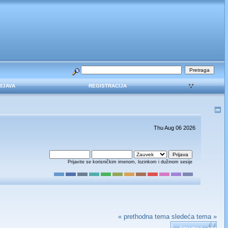
RIJAVA
REGISTRACIJA
Thu Aug 06 2026
Prijavite se korisničkim imenom, lozinkom i dužinom sesije
« prethodna tema
sledeća tema »