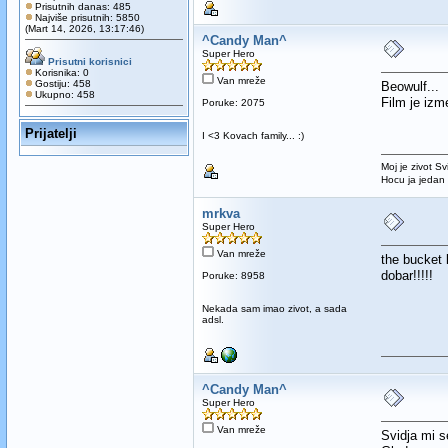
Prisutnih danas: 485
Najviše prisutnih: 5850
(Mart 14, 2026, 13:17:46)
^Candy Man^
Super Hero
Prisutni korisnici
Korisnika: 0
Van mreže
Gostiju: 458
Beowulf...
Ukupno: 458
Film je izme
Poruke: 2075
Prijatelji
I <3 Kovach family... :)
Moj je zivot Sv
Hocu ja jedan
mrkva
Super Hero
Van mreže
the bucket 
dobar!!!!!
Poruke: 8958
Nekada sam imao zivot, a sada
adsl.
^Candy Man^
Super Hero
Van mreže
Svidja mi s