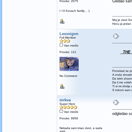
Gledao sam
Poruke: 2075
I <3 Kovach family... :)
Moj je zivot Sv
Hocu ja jedan
Lexxxigon
Full Member
Van mreže
THE R
Poruke: 121
Ponekad se pi
A onda shvatim
No Comment
Da istim zhar
Da li me volis
Ti si mi zhelja
S tobom sam u
mrkva
Super Hero
Van mreže
odgledao sam
Poruke: 8958
Nekada sam imao zivot, a sada
adsl.