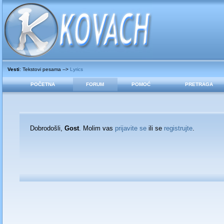
Vesti
: Tekstovi pesama -->
Lyrics
POČETNA
FORUM
POMOĆ
PRETRAGA
Dobrodošli,
Gost
. Molim vas
prijavite se
ili se
registrujte
.