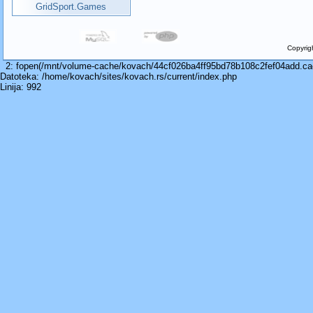
GridSport.Games
Copyrig
2: fopen(/mnt/volume-cache/kovach/44cf026ba4ff95bd78b108c2fef04add.cache
Datoteka: /home/kovach/sites/kovach.rs/current/index.php
Linija: 992