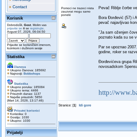
Contact
Pevač Riblje čorbe v
Pomoci ne trazeci nista
zauzvrat mogu samo
poneki
Bora Đorđević (57) i 
Korisnik
pevač najavljivao kon
Dobrodošli,
Gost
. Molim vas
prijavite se
ili se
registrujte
.
Avgust 07, 2026, 06:04:50
"Ja sam oženjen čovek
poznato kada su se ve
Prijavite se korisničkim imenom,
Par se upoznao 2007. 
lozinkom i dužinom sesije
godine, roker se razv
Statistika
Đorđevićeva grupa Rib
novosadskom Spensu
članova
Ukupno članova: 185692
Najnoviji:
Bobbohops
Statistika
Ukupno poruka: 185084
Ukupno tema: 4466
http://www.b
Prisutnih danas: 1137
Najviše prisutnih: 5850
(Mart 14, 2026, 13:17:46)
Stranice: [
1
]
Idi gore
Prisutni korisnici
Korisnika: 0
Gostiju: 1030
Ukupno: 1030
Prijatelji