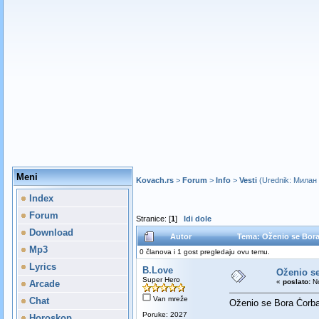
Meni
Kovach.rs
>
Forum
>
Info
>
Vesti
(Urednik:
Милан
Index
Forum
Stranice: [
1
]
Idi dole
Download
Autor
Tema: Oženio se Bora
Mp3
0 članova i 1 gost pregledaju ovu temu.
Lyrics
B.Love
Oženio s
Super Hero
«
poslato:
No
Arcade
Van mreže
Chat
Oženio se Bora Čorba
Poruke: 2027
Horoskop