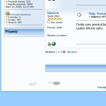
Prisutnih danas: 515
Najviše prisutnih: 5850
(Mart 14, 2026, 13:17:46)
lejenica
Odg: Sreca
Prisutni korisnici
Super Hero
«
Odgovor #47 
Korisnika: 0
Gostiju: 487
Ukupno: 487
Van mreže
Ovdje sam preskočil
Poruke: 3280
Ljubim Mickili našu..
Prijatelji
Ministar za kulturu
Stranice:
1
2
3
[
4
]
Idi gore
Copyrig