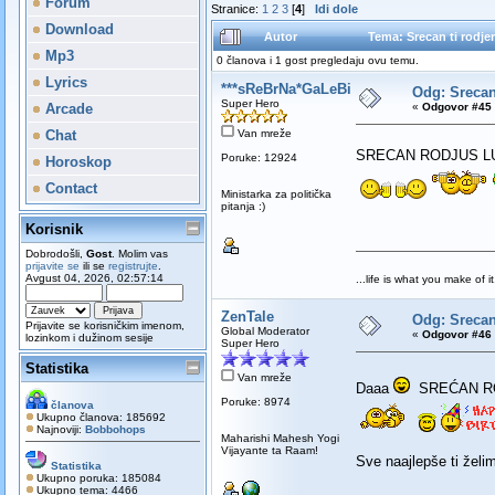
Forum
Stranice:
1
2
3
[
4
]
Idi dole
Download
Autor
Tema: Srecan ti rodj
Mp3
0 članova i 1 gost pregledaju ovu temu.
Lyrics
***sReBrNa*GaLeBiCa***
Odg: Srecan
Super Hero
Arcade
«
Odgovor #45 
Chat
Van mreže
SRECAN RODJUS L
Poruke: 12924
Horoskop
Contact
Ministarka za politička
pitanja :)
Korisnik
Dobrodošli,
Gost
. Molim vas
prijavite se
ili se
registrujte
.
Avgust 04, 2026, 02:57:14
...life is what you make of it.
ZenTale
Odg: Srecan
Prijavite se korisničkim imenom,
Global Moderator
«
Odgovor #46 
lozinkom i dužinom sesije
Super Hero
Statistika
Van mreže
Daaa
SREĆAN RO
Poruke: 8974
članova
Ukupno članova: 185692
Najnoviji:
Bobbohops
Maharishi Mahesh Yogi
Vijayante ta Raam!
Sve naajlepše ti želi
Statistika
Ukupno poruka: 185084
Ukupno tema: 4466