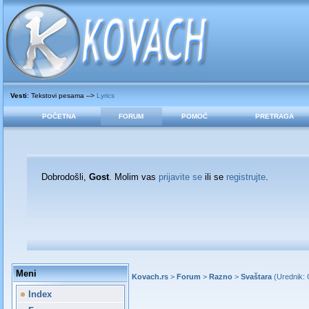
Vesti
: Tekstovi pesama -->
Lyrics
POČETNA
FORUM
POMOĆ
PRETRAGA
Dobrodošli,
Gost
. Molim vas
prijavite se
ili se
registrujte
.
Meni
Kovach.rs
>
Forum
>
Razno
>
Svaštara
(Urednik:
Index