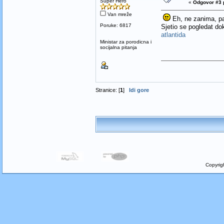
Super Hero
«
Odgovor #3 
Van mreže
Eh, ne zanima, pa z
Poruke: 6817
Sjetio se pogledat dok
atlantida
Ministar za porodicna i
socijalna pitanja
Stranice: [
1
]
Idi gore
Copyrig