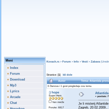
Meni
Kovach.rs
>
Forum
>
Info
>
Vesti
>
Zabava
(Uredn
Index
Forum
Stranice: [
1
]
Idi dole
Download
Autor
Tema: Atlantida pron
Mp3
0 članova i 1 gost pregledaju ovu temu.
Lyrics
:) hope
Atlantid
Super Hero
«
poslato:
F
Arcade
Van mreže
Chat
Je li misterij Atlanti
Zagreb, 20.02.2009., 
Poruke: 6817
Horoskop