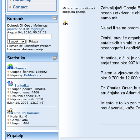
Contact
Zahvaljujući Google E
Ministar za porodicna i
socijalna pitanja
oceanu otkriven je obl
samo mit.
Korisnik
Dobrodošli,
Gost
. Molim vas
Nalazi li se na prvom
prijavite se
ili se
registrujte
.
Avgust 04, 2026, 00:59:53
Obrisi, previše organi
satelitskih snimki iz 
Prijavite se korisničkim imenom,
oceanografe i geofizič
lozinkom i dužinom sesije
Statistika
Atlantida, o čijoj je c
smještena oko 997 ki
članova
Ukupno članova: 185692
Platon je vjerovao da 
Najnoviji:
Bobbohops
oko 9.700 do 12.000 g
Statistika
Dr. Charles Orser, ku
Ukupno poruka: 185084
Ukupno tema: 4466
stručnjaka za Atlantid
Prisutnih danas: 496
Najviše prisutnih: 5850
'Mjesto je toliko zani
(Mart 14, 2026, 13:17:46)
proučavanje', kaže Or
Prisutni korisnici
Korisnika: 0
Gostiju: 484
Ukupno: 484
Prijatelji