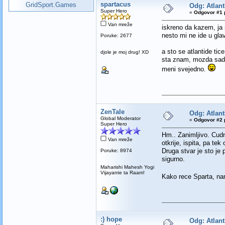
spartacus
GridSport.Games
Odg: Atlan
Super Hero
«
Odgovor #1 
Van mreže
iskreno da kazem, ja 
nesto mi ne ide u glav
Poruke: 2677
a sto se atlantide tice.
djole je moj drug! XD
sta znam, mozda sad.
meni svejedno.
ZenTale
Odg: Atlan
Global Moderator
«
Odgovor #2 
Super Hero
Hm.. Zanimljivo. Cudno
Van mreže
otkrije, ispita, pa tek
Druga stvar je sto je p
Poruke: 8974
sigurno.
Maharishi Mahesh Yogi
Vijayante ta Raam!
Kako rece Sparta, na
:) hope
Odg: Atlan