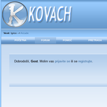
Vesti
: Igrice -->
Arcade
POČETNA
FORUM
POMOĆ
PRETRAGA
Dobrodošli,
Gost
. Molim vas
prijavite se
ili se
registrujte
.