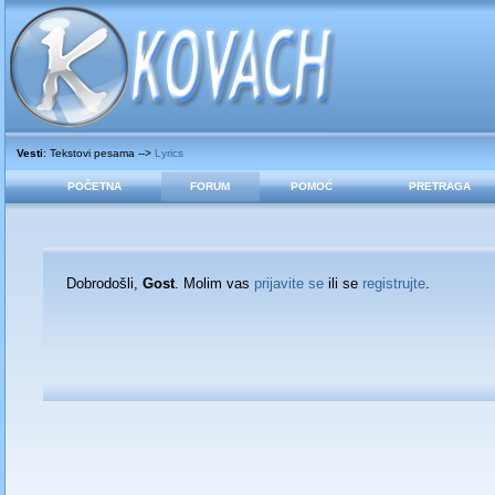
Vesti
: Tekstovi pesama -->
Lyrics
POČETNA
FORUM
POMOĆ
PRETRAGA
Dobrodošli,
Gost
. Molim vas
prijavite se
ili se
registrujte
.