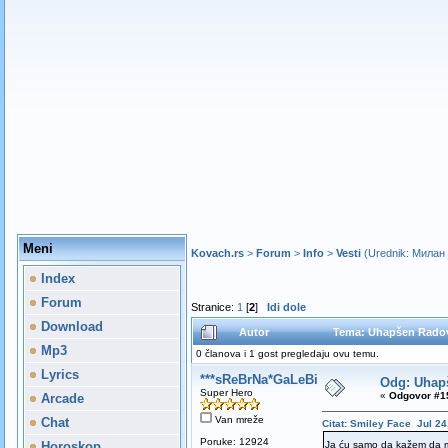
Meni
Kovach.rs
>
Forum
>
Info
>
Vesti
(Urednik:
Милан
Index
Forum
Stranice:
1
[
2
]
Idi dole
Download
Autor
Tema: Uhapšen Radov
Mp3
0 članova i 1 gost pregledaju ovu temu.
Lyrics
***sReBrNa*GaLeBiCa***
Odg: Uhap
Super Hero
«
Odgovor #15
Arcade
Van mreže
Chat
Citat: Smiley Face Jul 24
Poruke: 12924
Horoskop
Ja ću samo da kažem da m