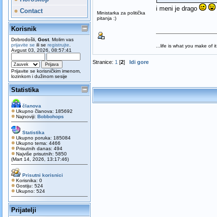
i meni je drago
Contact
Ministarka za politička
pitanja :)
Korisnik
Dobrodošli,
Gost
. Molim vas
prijavite se
ili se
registrujte
.
...life is what you make of it.
Avgust 03, 2026, 08:57:41
Stranice:
1
[
2
]
Idi gore
Prijavite se korisničkim imenom,
lozinkom i dužinom sesije
Statistika
članova
Ukupno članova: 185692
Najnoviji:
Bobbohops
Statistika
Ukupno poruka: 185084
Ukupno tema: 4466
Prisutnih danas: 494
Najviše prisutnih: 5850
(Mart 14, 2026, 13:17:46)
Prisutni korisnici
Korisnika: 0
Gostiju: 524
Ukupno: 524
Prijatelji