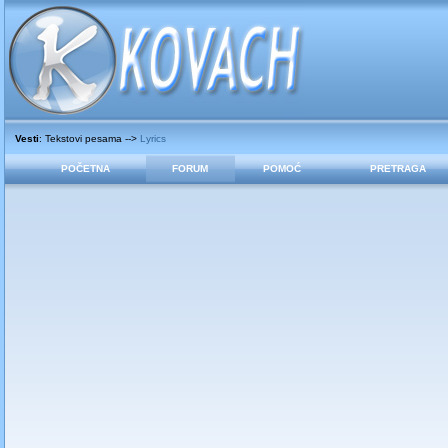
Vesti
: Tekstovi pesama -->
Lyrics
POČETNA
FORUM
POMOĆ
PRETRAGA