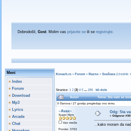
Dobrodošli,
Gost
. Molim vas
prijavite se
ili se
registrujte
.
Meni
Kovach.rs
>
Forum
>
Razno
>
Svaštara
(Urednik:
Index
Forum
Stranice:
1
2
[
3
]
4
5
...
286
Idi dole
Download
Autor
Tema: Sta vam se mota
Mp3
0 članova i 27 gostiju pregledaju ovu temu.
Lyrics
~Avax~
Odg: Sta va
Super Hero
«
Odgovor #30 
Arcade
Van mreže
Chat
...kako moram da nadj
Poruke: 3763
Horoskop