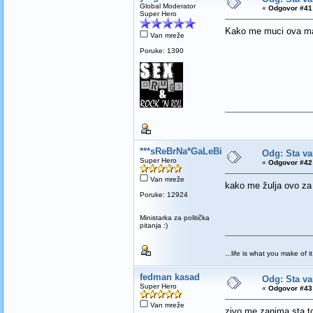
Global Moderator
«
Odgovor #41 
Super Hero
Kako me muci ova m
Van mreže
Poruke: 1390
***sReBrNa*GaLeBiCa***
Odg: Sta va
Super Hero
«
Odgovor #42 
Van mreže
kako me žulja ovo za 
Poruke: 12924
Ministarka za politička
pitanja :)
...life is what you make of it.
fedman kasad
Odg: Sta va
Super Hero
«
Odgovor #43 
Van mreže
zivo me zanima sta to