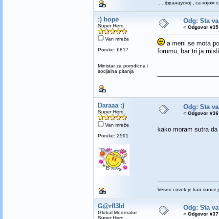
.... француској , са којо
:) hope
Odg: Sta va
Super Hero
«
Odgovor #35 
Van mreže
a meni se mota po 
Poruke: 6817
forumu, bar tri ja misl
Ministar za porodicna i
socijalna pitanja
Daraaa :)
Odg: Sta va
Super Hero
«
Odgovor #36 
Van mreže
kako moram sutra da
Poruke: 2591
Veseo covek je kao sunce,g
G@rf!3ld
Odg: Sta va
Global Moderator
«
Odgovor #37 
Super Hero