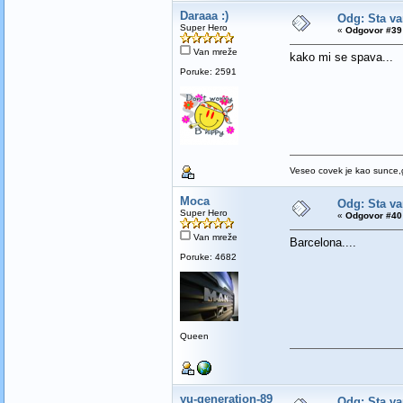
Daraaa :)
Odg: Sta va
Super Hero
«
Odgovor #39 
Van mreže
kako mi se spava...
Poruke: 2591
Veseo covek je kao sunce,g
Moca
Odg: Sta va
Super Hero
«
Odgovor #40 
Van mreže
Barcelona....
Poruke: 4682
Queen
yu-generation-89
Odg: Sta va