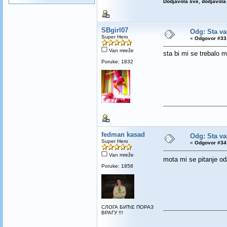
Dodjavola sve, dodjavola 
SBgirl07
Odg: Sta va
Super Hero
«
Odgovor #33 
Van mreže
sta bi mi se trebalo 
Poruke: 1832
fedman kasad
Odg: Sta va
Super Hero
«
Odgovor #34 
Van mreže
mota mi se pitanje o
Poruke: 1858
СЛОГА БИЋЕ ПОРАЗ
ВРАГУ !!!