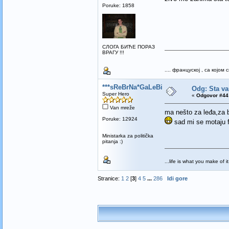
Poruke: 1858
СЛОГА БИЋЕ ПОРАЗ
ВРАГУ !!!
.... француској , са којо
***sReBrNa*GaLeBiCa***
Odg: Sta va
Super Hero
«
Odgovor #44 
Van mreže
ma nešto za leđa,za b
Poruke: 12924
sad mi se motaju fil
Ministarka za politička
pitanja :)
...life is what you make of it.
Stranice:
1
2
[
3
]
4
5
...
286
Idi gore