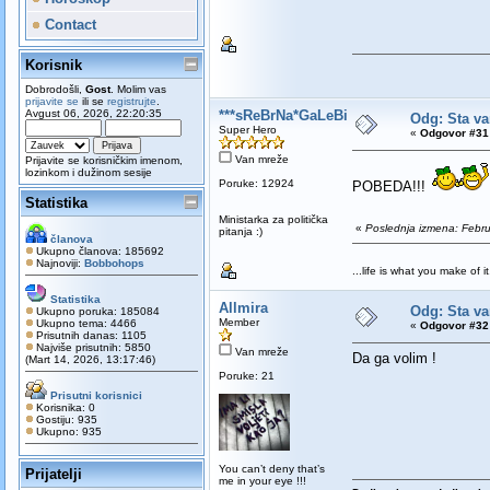
Contact
Korisnik
Dobrodošli,
Gost
. Molim vas
prijavite se
ili se
registrujte
.
Avgust 06, 2026, 22:20:35
***sReBrNa*GaLeBiCa***
Odg: Sta va
Super Hero
«
Odgovor #31 
Van mreže
Prijavite se korisničkim imenom,
lozinkom i dužinom sesije
Poruke: 12924
POBEDA!!!
Statistika
Ministarka za politička
«
Poslednja izmena: Feb
pitanja :)
članova
Ukupno članova: 185692
Najnoviji:
Bobbohops
...life is what you make of it.
Statistika
Allmira
Odg: Sta va
Ukupno poruka: 185084
Member
Ukupno tema: 4466
«
Odgovor #32 
Prisutnih danas: 1105
Najviše prisutnih: 5850
Van mreže
Da ga volim !
(Mart 14, 2026, 13:17:46)
Poruke: 21
Prisutni korisnici
Korisnika: 0
Gostiju: 935
Ukupno: 935
You can’t deny that’s
Prijatelji
me in your eye !!!