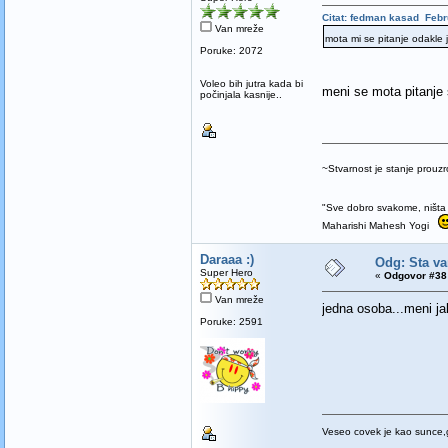
Citat: fedman kasad Febr
Van mreže
mota mi se pitanje odakle
Poruke: 2072
Voleo bih jutra kada bi
meni se mota pitanje
počinjala kasnije..
~Stvarnost je stanje prou
"Sve dobro svakome, ništa 
Maharishi Mahesh Yogi
Daraaa :)
Odg: Sta va
Super Hero
«
Odgovor #38 
Van mreže
jedna osoba...meni j
Poruke: 2591
Veseo covek je kao sunce,g