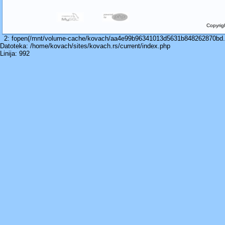
Copyrig
2: fopen(/mnt/volume-cache/kovach/aa4e99b96341013d5631b848262870bd.cac
Datoteka: /home/kovach/sites/kovach.rs/current/index.php
Linija: 992