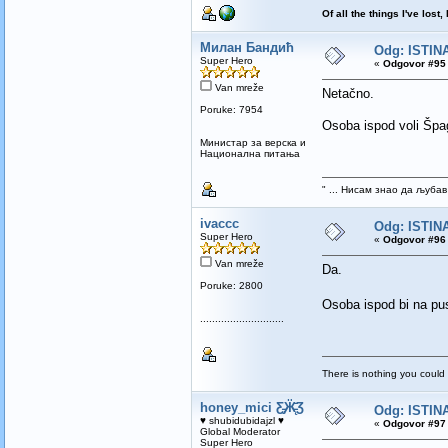
Of all the things I've los
Милан Бандић
Odg: ISTINA
Super Hero
«
Odgovor #95 
Van mreže
Netačno.
Poruke: 7954
Osoba ispod voli Špa
Mинистар за верска и
Национална питања
" ... Нисам знао да љубав
ivaccc
Odg: ISTINA
Super Hero
«
Odgovor #96 
Van mreže
Da.
Poruke: 2800
Osoba ispod bi na pu
............................
There is nothing you could 
honey_mici Ƹ̵̡Ӝ̵̨̄Ʒ
Odg: ISTINA
♥ shubidubidajzl ♥
«
Odgovor #97 
Global Moderator
Super Hero