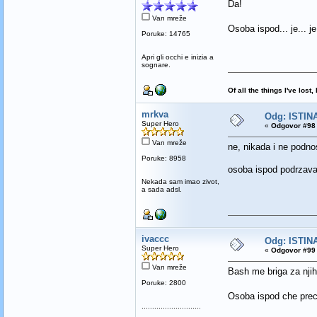
Da!
Van mreže
Osoba ispod... je... j
Poruke: 14765
Apri gli occhi e inizia a
sognare.
Of all the things I've los
mrkva
Odg: ISTINA
Super Hero
«
Odgovor #98 
Van mreže
ne, nikada i ne podnos
Poruke: 8958
osoba ispod podrzav
Nekada sam imao zivot,
a sada adsl.
ivaccc
Odg: ISTINA
Super Hero
«
Odgovor #99 
Van mreže
Bash me briga za njih
Poruke: 2800
Osoba ispod che prec
............................