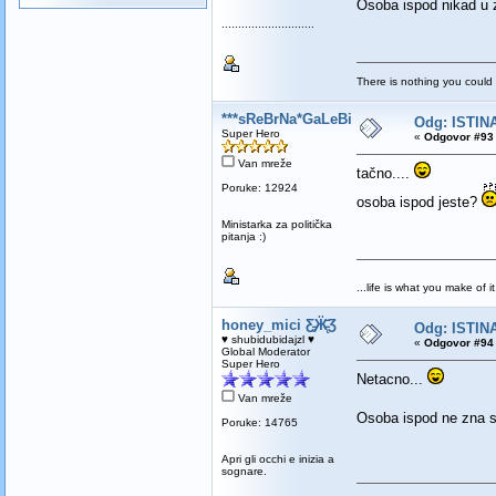
Osoba ispod nikad u z
............................
There is nothing you could 
***sReBrNa*GaLeBiCa***
Odg: ISTINA
Super Hero
«
Odgovor #93 
Van mreže
tačno....
Poruke: 12924
osoba ispod jeste?
Ministarka za politička
pitanja :)
...life is what you make of it.
honey_mici Ƹ̵̡Ӝ̵̨̄Ʒ
Odg: ISTINA
♥ shubidubidajzl ♥
«
Odgovor #94 
Global Moderator
Super Hero
Netacno...
Van mreže
Osoba ispod ne zna 
Poruke: 14765
Apri gli occhi e inizia a
sognare.