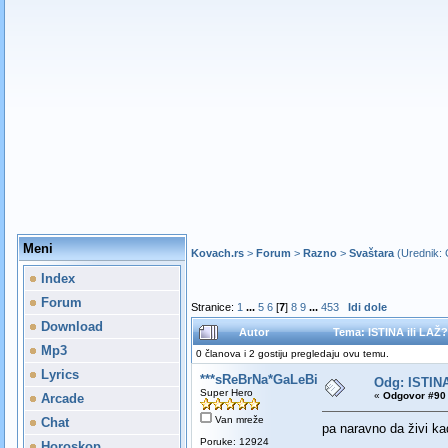
Meni
Kovach.rs
>
Forum
>
Razno
>
Svaštara
(Urednik:
Index
Forum
Stranice:
1
...
5
6
[
7
]
8
9
...
453
Idi dole
Download
Autor
Tema: ISTINA ili LAŽ?
Mp3
0 članova i 2 gostiju pregledaju ovu temu.
Lyrics
***sReBrNa*GaLeBiCa***
Odg: ISTINA
Super Hero
«
Odgovor #90 
Arcade
Van mreže
Chat
pa naravno da živi ka
Poruke: 12924
Horoskop