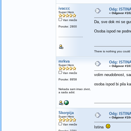
ivaccc
Odg: ISTINA
Super Hero
«
Odgovor #102
Van mreže
Da, sve dok mi se gus
Poruke: 2800
Osoba ispod ne podn
............................
There is nothing you could 
mrkva
Odg: ISTINA
Super Hero
«
Odgovor #103
Van mreže
volim neudobnost, s
Poruke: 8958
osoba ispod bi pila 
Nekada sam imao zivot,
a sada adsl.
Skorpija
Odg: ISTINA
Super Hero
«
Odgovor #104
Van mreže
Istina
Poruke: 2791