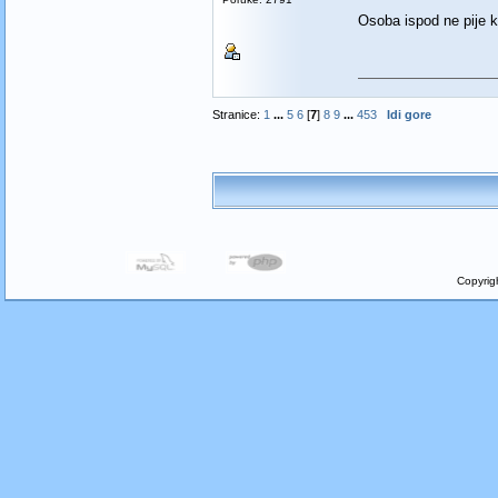
Osoba ispod ne pije 
Stranice:
1
...
5
6
[
7
]
8
9
...
453
Idi gore
Copyrig