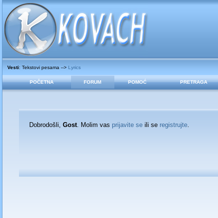
Vesti
: Tekstovi pesama -->
Lyrics
POČETNA
FORUM
POMOĆ
PRETRAGA
Dobrodošli,
Gost
. Molim vas
prijavite se
ili se
registrujte
.