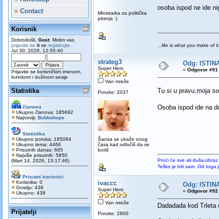
osoba ispod ne ide n
Contact
Ministarka za politička
pitanja :)
Korisnik
Dobrodošli,
Gost
. Molim vas
prijavite se
ili se
registrujte
.
...life is what you make of it.
Jul 30, 2026, 12:55:40
strateg3
Odg: ISTINA
Super Hero
«
Odgovor #91 
Prijavite se korisničkim imenom,
lozinkom i dužinom sesije
Van mreže
Statistika
Tu si u pravu,moja s
Poruke: 2037
Osoba ispod ide na do
članova
Ukupno članova: 185692
Najnoviji:
Bobbohops
Statistika
Ukupno poruka: 185084
Šansa se ukaže onog
Ukupno tema: 4466
časa kad odlučiš da se
Prisutnih danas: 665
boriš
Najviše prisutnih: 5850
Proći će sve ali duša,obraz
(Mart 14, 2026, 13:17:46)
Teško je biti sam. Od toga 
Prisutni korisnici
Korisnika: 0
ivaccc
Odg: ISTINA
Gostiju: 438
Super Hero
«
Odgovor #92 
Ukupno: 438
Van mreže
Dadadada kod Trleta 
Prijatelji
Poruke: 2800