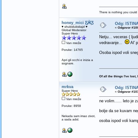
There is nothing you could 
honey_mici Ƹ̵̡Ӝ̵̨̄Ʒ
Odg: ISTINA
♥ shubidubidajzl ♥
«
Odgovor #100
Global Moderator
Super Hero
Netju... veceras ( lju
vedravanje...
Al' p
Van mreže
Poruke: 14765
Osoba ispod voli sneg
Apri gli occhi e inizia a
sognare.
Of all the things I've los
mrkva
Odg: ISTINA
Super Hero
«
Odgovor #101
Van mreže
ne volim...... leto je z
Poruke: 8958
bolje da se kuvam ne
Nekada sam imao zivot,
a sada adsl.
osoba ispod voli kam