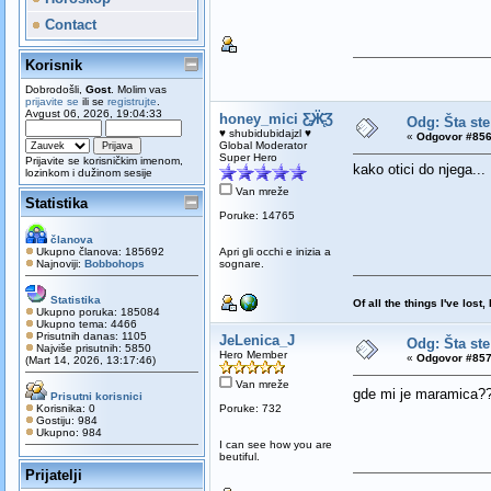
Contact
Korisnik
Dobrodošli,
Gost
. Molim vas
prijavite se
ili se
registrujte
.
Avgust 06, 2026, 19:04:33
honey_mici Ƹ̵̡Ӝ̵̨̄Ʒ
Odg: Šta ste
♥ shubidubidajzl ♥
«
Odgovor #856
Global Moderator
Super Hero
Prijavite se korisničkim imenom,
kako otici do njega...
lozinkom i dužinom sesije
Van mreže
Statistika
Poruke: 14765
članova
Ukupno članova: 185692
Apri gli occhi e inizia a
Najnoviji:
Bobbohops
sognare.
Statistika
Of all the things I've los
Ukupno poruka: 185084
Ukupno tema: 4466
Prisutnih danas: 1105
JeLenica_J
Odg: Šta ste
Najviše prisutnih: 5850
Hero Member
«
Odgovor #857
(Mart 14, 2026, 13:17:46)
Van mreže
gde mi je maramica?
Prisutni korisnici
Korisnika: 0
Poruke: 732
Gostiju: 984
Ukupno: 984
I can see how you are
beutiful.
Prijatelji