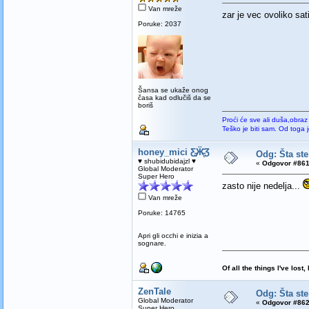
Van mreže
zar je vec ovoliko sa
Poruke: 2037
Šansa se ukaže onog
časa kad odlučiš da se
boriš
Proći će sve ali duša,obraz
Teško je biti sam. Od toga 
honey_mici Ƹ̵̡Ӝ̵̨̄Ʒ
Odg: Šta ste
♥ shubidubidajzl ♥
«
Odgovor #861
Global Moderator
Super Hero
zasto nije nedelja...
Van mreže
Poruke: 14765
Apri gli occhi e inizia a
sognare.
Of all the things I've los
ZenTale
Odg: Šta ste
Global Moderator
«
Odgovor #862
Super Hero