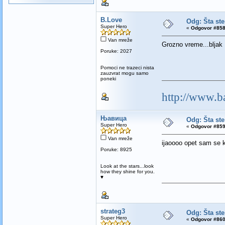
B.Love
Odg: Šta ste
Super Hero
«
Odgovor #858
Van mreže
Grozno vreme...bljak
Poruke: 2027
Pomoci ne trazeci nista
zauzvrat mogu samo
poneki
http://www.b
Њавица
Odg: Šta ste
Super Hero
«
Odgovor #859
Van mreže
ijaoooo opet sam se 
Poruke: 8925
Look at the stars...look
how they shine for you.
♥
strateg3
Odg: Šta ste
Super Hero
«
Odgovor #860