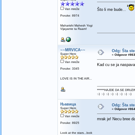
Van mreže
Što li me bude...
Poruke: 8974
Maharishi Mahesh Yogi
Vijayante ta Raam!
~~MRVICA~~
Odg: Šta ste
Super Hero
«
Odgovor #863
Van mreže
Kad cu se ja naspava
Poruke: 3345
LOVE IS IN THE AIR...
******HAJDE DA SE DRUZI
:-) :-) :-) :-) :-) :-) :-) :-)
Њавица
Odg: Šta ste
Super Hero
«
Odgovor #864
Van mreže
mrak je! Necu bree d
Poruke: 8925
Look at the stars...look