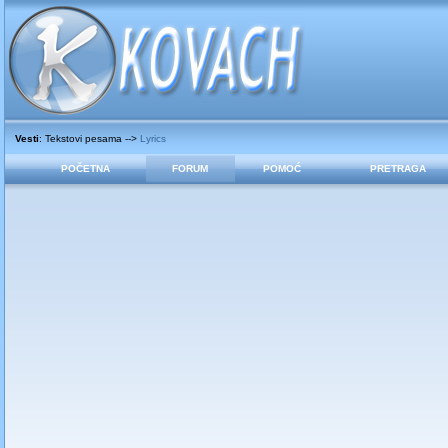
Vesti
: Tekstovi pesama -->
Lyrics
POČETNA
FORUM
POMOĆ
PRETRAGA