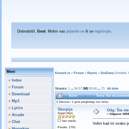
Dobrodošli,
Gost
. Molim vas
prijavite se
ili se
registrujte
.
Meni
Kovach.rs
>
Forum
>
Razno
>
Svaštara
(Urednik:
Index
Forum
Stranice:
1
...
56
57
[
58
]
59
60
...
73
Idi dole
Download
Autor
Tema: Šta ste pomisli
Mp3
0 članova i 1 gost pregledaju ovu temu.
Lyrics
Skorpija
Odg: Šta ste
Super Hero
«
Odgovor #855
Arcade
Van mreže
Chat
Volim kad mi ovako
Poruke: 2791
Horoskop