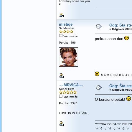
how they shine for you.
♥
mistiqe
Odg: Šta ste
Sr. Member
«
Odgovor #865
Van mreže
prekrasaaan dan
Poruke: 466
S a M o N e B o J e G
~~MRVICA~~
Odg: Šta ste
Super Hero
«
Odgovor #866
Van mreže
O konacno petak!
Poruke: 3345
LOVE IS IN THE AIR...
******HAJDE DA SE DRUZI
:-) :-) :-) :-) :-) :-) :-) :-)