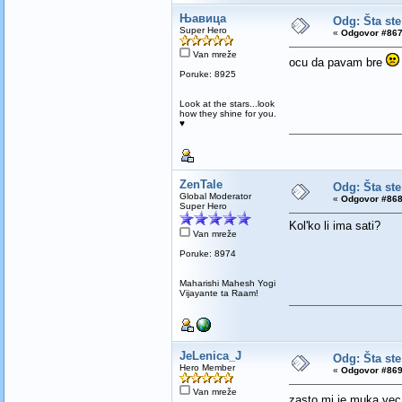
Њавица
Odg: Šta ste
Super Hero
«
Odgovor #867
Van mreže
ocu da pavam bre
Poruke: 8925
Look at the stars...look
how they shine for you.
♥
ZenTale
Odg: Šta ste
Global Moderator
«
Odgovor #868
Super Hero
Kol'ko li ima sati?
Van mreže
Poruke: 8974
Maharishi Mahesh Yogi
Vijayante ta Raam!
JeLenica_J
Odg: Šta ste
Hero Member
«
Odgovor #869
Van mreže
zasto mi je muka vec 