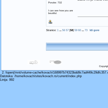
Poruke: 732
I can see how you are
beutiful.
Stranice:
1
...
56
57
[
58
]
59
60
...
73
Idi gore
Copyrig
2: fopen(/mnt/volume-cache/kovach/168997b74323bdd9c7ad449c29dfc357.cac
Datoteka: /home/kovach/sites/kovach.rs/current/index.php
Linija: 992