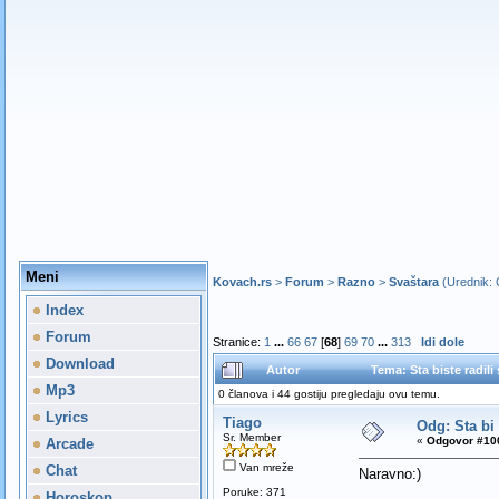
Meni
Kovach.rs
>
Forum
>
Razno
>
Svaštara
(Urednik:
Index
Forum
Stranice:
1
...
66
67
[
68
]
69
70
...
313
Idi dole
Download
Autor
Tema: Sta biste radil
Mp3
0 članova i 44 gostiju pregledaju ovu temu.
Lyrics
Tiago
Odg: Sta bi
Sr. Member
«
Odgovor #100
Arcade
Van mreže
Chat
Naravno:)
Poruke: 371
Horoskop