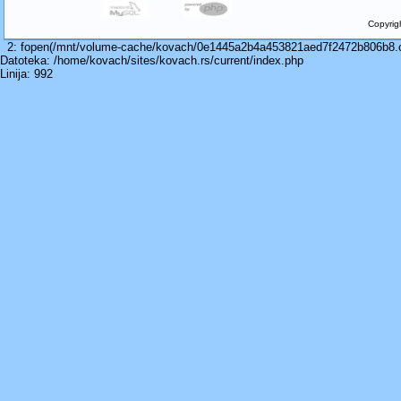
Copyrig
2: fopen(/mnt/volume-cache/kovach/0e1445a2b4a453821aed7f2472b806b8.cac
Datoteka: /home/kovach/sites/kovach.rs/current/index.php
Linija: 992