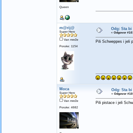
Queen
m@rij@
Odg: Sta bi
Super Hero
«
Odgovor #101
Van mreže
Pili Schweppes i jeli p
Poruke: 1154
Moca
Odg: Sta bi
Super Hero
«
Odgovor #101
Van mreže
Pili pistace i jeli Sch
Poruke: 4682