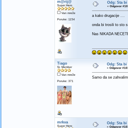
m@rij@
Odg: Sta bi
Super Hero
«
Odgovor #101
Van mreže
a kako drugacije ...
Poruke: 1154
onda bi trosili to sto 
Nas NIKADA NECETE 
Tiago
Odg: Sta bi
Sr. Member
«
Odgovor #101
Van mreže
Samo da se zahvalim Ma
Poruke: 371
mrkva
Odg: Sta bi
Super Hero
«
Odgovor #101