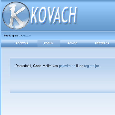
Vesti
: Igrice -->
Arcade
POČETNA
FORUM
POMOĆ
PRETRAGA
Dobrodošli,
Gost
. Molim vas
prijavite se
ili se
registrujte
.