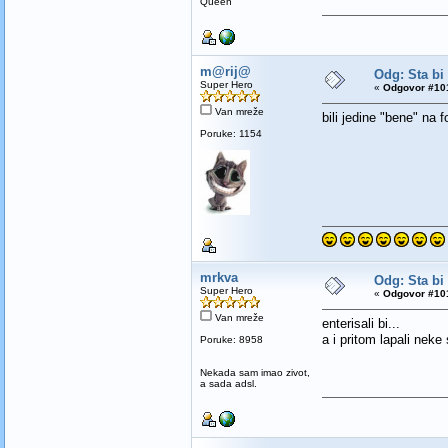
Queen
m@rij@
Odg: Sta bi
Super Hero
«
Odgovor #101
Van mreže
bili jedine "bene" na
Poruke: 1154
mrkva
Odg: Sta bi
Super Hero
«
Odgovor #101
Van mreže
enterisali bi...
a i pritom lapali neke
Poruke: 8958
Nekada sam imao zivot,
a sada adsl.