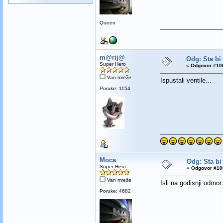
Queen
m@rij@
Odg: Sta bi
Super Hero
«
Odgovor #100
Van mreže
Ispustali ventile...
Poruke: 1154
Moca
Odg: Sta bi
Super Hero
«
Odgovor #100
Van mreže
Isli na godisnji odmor.
Poruke: 4682