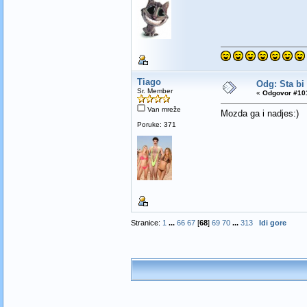
Tiago
Odg: Sta bi
Sr. Member
«
Odgovor #101
Van mreže
Mozda ga i nadjes:)
Poruke: 371
Stranice:
1
...
66
67
[
68
]
69
70
...
313
Idi gore