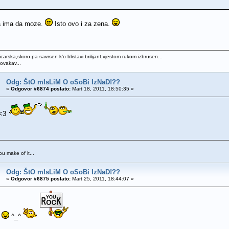
a ima da moze.
Isto ovo i za zena.
icarska,skoro pa savrsen k'o blistavi brilijant,vjestom rukom izbrusen...
 ovakav...
Odg: ŠtO mIsLiM O oSoBi IzNaD!??
«
Odgovor #6874 poslato:
Mart 18, 2011, 18:50:35 »
 <3
you make of it...
Odg: ŠtO mIsLiM O oSoBi IzNaD!??
«
Odgovor #6875 poslato:
Mart 25, 2011, 18:44:07 »
.
^_^