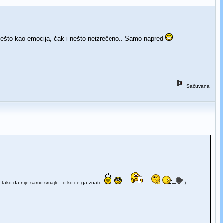
e nešto kao emocija, čak i nešto neizrečeno.. Samo napred
Sačuvana
se tako da nije samo smajli... o ko ce ga znati
)