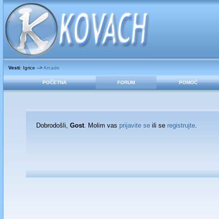
Vesti
: Igrice -->
Arcade
POČETNA
FORUM
POMOĆ
Dobrodošli,
Gost
. Molim vas
prijavite se
ili se
registrujte
.