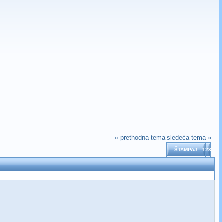
« prethodna tema
sledeća tema »
ŠTAMPAJ
123