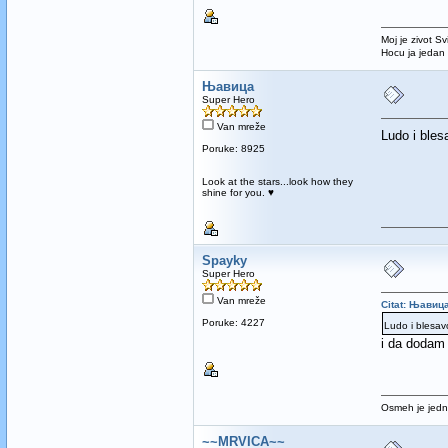
Moj je zivot Sv
Hocu ja jedan
Њавица
Super Hero
Van mreže
Ludo i ble
Poruke: 8925
Look at the stars...look how they
shine for you. ♥
Spayky
Super Hero
Van mreže
Citat: Њавица
Poruke: 4227
Ludo i blesa
i da dodam
Osmeh je jedna
~~MRVICA~~