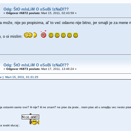
Odg: ŠtO mIsLiM O oSoBi IzNaD!??
«
Odgovor #6872 poslato:
Mart 15, 2011, 02:43:59 »
a može, nije po propisima, al' to već odavno nije bitno, jer smajli je za men
u, o oi mislim:
Odg: ŠtO mIsLiM O oSoBi IzNaD!??
«
Odgovor #6873 poslato:
Mart 17, 2011, 13:46:24 »
he:) Mart 15, 2011, 01:31:25
ja ostavim samo ovo? ili nije? ili ne znam? ne pise da jeste.. msm pise ali u smajliju vec nesto pi
za svaki slucaj :