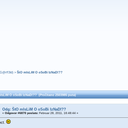
G@rf!3ld
) >
ŠtO mIsLiM O oSoBi IzNaD!??
IsLiM O oSoBi IzNaD!?? (Pročitano 2503985 puta)
Odg: ŠtO mIsLiM O oSoBi IzNaD!??
«
Odgovor #6870 poslato:
Februar 28, 2011, 16:48:44 »
ect.