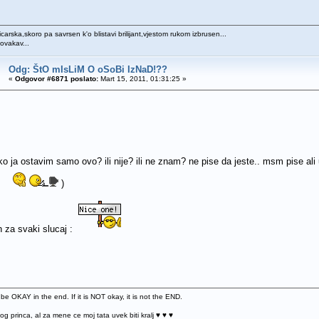
icarska,skoro pa savrsen k'o blistavi brilijant,vjestom rukom izbrusen...
 ovakav...
Odg: ŠtO mIsLiM O oSoBi IzNaD!??
«
Odgovor #6871 poslato:
Mart 15, 2011, 01:31:25 »
ko ja ostavim samo ovo? ili nije? ili ne znam? ne pise da jeste.. msm pise ali
)
n za svaki slucaj :
 be OKAY in the end. If it is NOT okay, it is not the END.
og princa, al za mene ce moj tata uvek biti kralj ♥ ♥ ♥