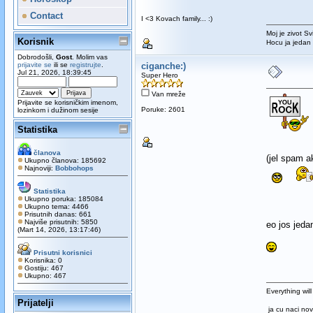
Contact
I <3 Kovach family... :)
Moj je zivot Sv
Korisnik
Hocu ja jedan
Dobrodošli,
Gost
. Molim vas
prijavite se
ili se
registrujte
.
ciganche:)
Jul 21, 2026, 18:39:45
Super Hero
Van mreže
Prijavite se korisničkim imenom,
Poruke: 2601
lozinkom i dužinom sesije
Statistika
članova
(jel spam a
Ukupno članova: 185692
Najnoviji:
Bobbohops
Statistika
Ukupno poruka: 185084
Ukupno tema: 4466
Prisutnih danas: 661
Najviše prisutnih: 5850
eo jos jeda
(Mart 14, 2026, 13:17:46)
Prisutni korisnici
Korisnika: 0
Gostiju: 467
Ukupno: 467
Everything will
Prijatelji
ja cu naci nov