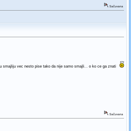
Sačuvana
 u smajliju vec nesto pise tako da nije samo smajli... o ko ce ga znati
Sačuvana