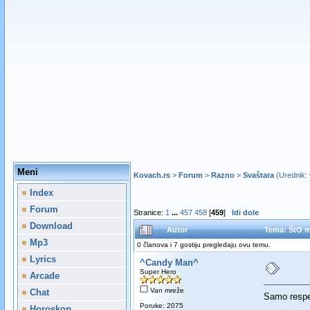
Meni
Kovach.rs
>
Forum
>
Razno
>
Svaštara
(Urednik:
Index
Forum
Stranice:
1
...
457
458
[
459
]
Idi dole
Download
Autor
Tema: ŠtO m
Mp3
0 članova i 7 gostiju pregledaju ovu temu.
Lyrics
^Candy Man^
Super Hero
Arcade
Van mreže
Chat
Samo resp
Poruke: 2075
Horoskop