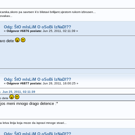
icarska,skoro pa savrsen k'o blistavi brilijant,vjestom rukom izbrusen...
 ovakav...
Odg: ŠtO mIsLiM O oSoBi IzNaD!??
«
Odgovor #6876 poslato:
Jun 25, 2011, 02:11:39 »
savo dete
Odg: ŠtO mIsLiM O oSoBi IzNaD!??
«
Odgovor #6877 poslato:
Jun 26, 2011, 16:00:25 »
 Jun 25, 2011, 02:11:39
vo dete
 jos meni mnogo drago detence :*
 kriva linija koja moze da ispravi mnoge stvari...
Odg: ŠtO mIsLiM O oSoBi IzNaD!??