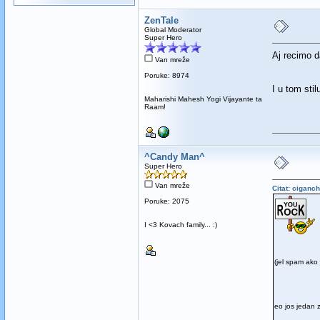
ZenTale
Global Moderator
Super Hero
Aj recimo d
Van mreže
Poruke: 8974
I u tom stil
Maharishi Mahesh Yogi Vijayante ta
Raam!
^Candy Man^
Super Hero
Van mreže
Citat: ciganc
Poruke: 2075
I <3 Kovach family... :)
(jel spam ako 
eo jos jedan 