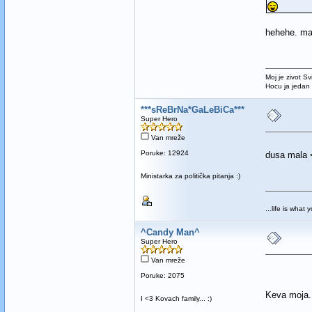
hehehe. m
Moj je zivot Sv
Hocu ja jedan
***sReBrNa*GaLeBiCa***
Super Hero
Van mreže
Poruke: 12924
dusa mala
Ministarka za politička pitanja :)
...life is what 
^Candy Man^
Super Hero
Van mreže
Poruke: 2075
Keva moja
I <3 Kovach family... :)