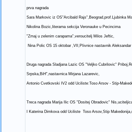
prva nagrada
Sara Markovic iz OS"Arcibald Rajs",Beograd,prof.Ljubinka Ma
Nikolina Bozic,literarna sekcija Veronauke u Pecincima
"Zmaj u zelenim carapama",veroucitelj Milos Jeftic,
Nina Polic OS 15 oktobar ,VII,PIivnice nastavnik Aleksandar
Druga nagrada Sladjana Lazic OS "Veljko Cubrilovic" Priboj,R
Srpska,BiH",nastavnica Mirjana Lazarevic,
Antonio Cvetkovski IV2 odd Uciliste:Toso Arsov - Stip-Make
Treca nagrada Marija Ilic OS "Dositej Obradovic" Nis,ucitelji
I Katerina Dimkova odd Uciliste Toso Arsov,Stip Makedonija,