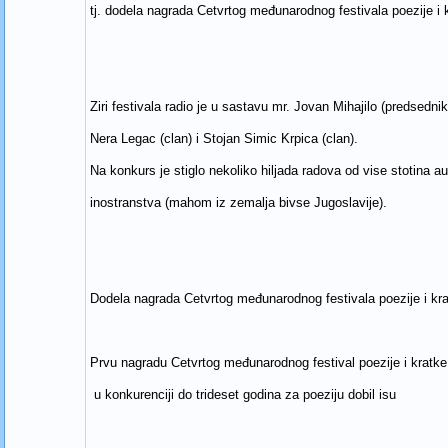
tj. dodela nagrada Cetvrtog međunarodnog festivala poezije i k
Ziri festivala radio je u sastavu mr. Jovan Mihajilo (predsednik
Nera Legac (clan) i Stojan Simic Krpica (clan).
Na konkurs je stiglo nekoliko hiljada radova od vise stotina au
inostranstva (mahom iz zemalja bivse Jugoslavije).
Dodela nagrada Cetvrtog međunarodnog festivala poezije i kra
Prvu nagradu Cetvrtog međunarodnog festival poezije i kratke
u konkurenciji do trideset godina za poeziju dobil isu