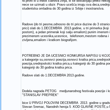
fb.profil ili u inbox clanova zirija, ili se dostavljaju preko neko
nece se uzimati u obzir. Pravo ucešća imaju sva deca,srednjo
studentska omladina do 30 godina iz Srbije i inostranstva.
Radove (do tri pesme,odnosno do tri price duzine do 3 stranic
prici) slati do 1.DECEMBRA 2013.godine, u tri primerka (koji 
postom), a jedan primerak koji salju emailom) punim imenom 
prezimenom ucesnika,ucesnice, telefonom,mestom rodena i
zivljena,emailom i kratkom biografijom.
POTREBNO JE DA UCESNICI KONKURSA NAPISU U KOJO
a kategorije su,osnovci poezija,osnovci kratka prica,srednjosk
poezija,srednjoskolci kratka prica,u kategoriji do 30 godina po
kategoriji do 30 godina kratka prica.
Radove slati do 1.DECEMBRA 2013.godine.
Dodela nagrada PETOG medjunarodnog festivala poezije i kr
"STANISLAV PREPREK"
bice U PRVOJ POLOVINI DECEMBRA 2013. godine u gradskoj
Stevan Sremac, Narodnih heroja 5 .KOD GLAVNE POSTE,u 