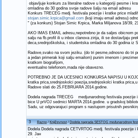
objavljuje konkurs za literalne radove u kategoriji pesme i k
omladina do 30 godina svoje radove šalju na email adresu
Konkurs TRECEG medj. festivala poezije i kratke price ml
stojan.simic.krpica@gmail.com
(koji imaju email adresu)
" (za konkurs) Stojan Simic Krpica, Marka Miljanova 18/39, 2
AKO IMAS EMAIL adresu,nepotrebno je da saljes obicnom pos
salju na fb.profil ili u inbox clanova zirija, ili se dostavljaj
deca,srednjoškolska, i studentska omladina do 30 godina iz S
Radove,svako na svom jeziku. (do tri pesme,odnosno do tri pr
a jedan primerak koji salju emailom) punim imenom i prezim
kratkom biografijom,
eventualno telefonom,mada nije obavezno.
POTREBNO JE DA UCESNICI KONKURSA NAPISU U KOJOJ KA
kratka prica,srednjoskolci poezija,srednjoskolci kratka prica,u
Radove slati do 25.FEBRUARA 2014.godine.
Dodela nagrada TRECEG medjunarodnog festivala poezije i
bice U prVOJ sedmici MARTA 2014.godine. u gradskoj bibl
Sadu, uz odgovarajuci program s nastupom prisutnih pesnikinja
3
Razno
/
Književnost
/
Dodela nagrada SESTOG međunarodnog festival
Dodela Dodela nagrada CETVRTOG medj. festivala poezije
29. Јан