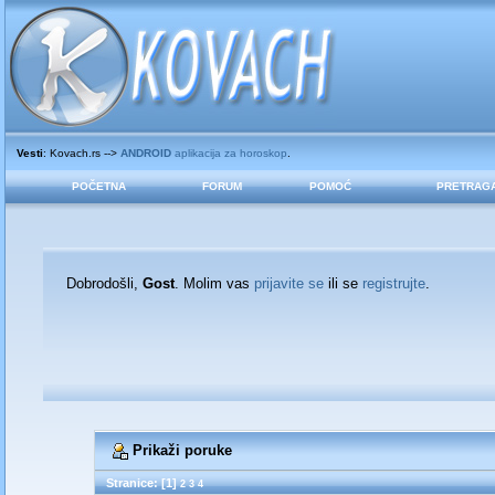
Vesti
: Kovach.rs -->
ANDROID
aplikacija za horoskop
.
POČETNA
FORUM
POMOĆ
PRETRAG
Dobrodošli,
Gost
. Molim vas
prijavite se
ili se
registrujte
.
Prikaži poruke
Stranice: [
1
]
2
3
4