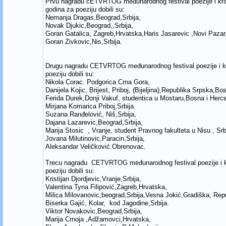
Prvu nagradu cETVRTOG međunarodnog festival poezije i kra
godina za poeziju dobili su:
Nemanja Dragas,Beograd,Srbija,
Novak Djukic,Beograd,,Srbija,
Goran Gatalica, Zagreb,Hrvatska,Haris Jasarevic ,Novi Pazar,
Goran Zivkovic,Nis,Srbija.
Drugu nagradu CETVRTOG međunarodnog festival poezije i k
poeziju dobili su:
Nikola Corac. Podgorica Crna Gora,
Danijela Kojic, Brijest, Priboj, (Bijeljina),Republika Srpska,B
Ferida Durek,Donji Vakuf, studentica u Mostaru,Bosna i Herc
Mirjana Komarica Priboj,Srbija.
Suzana Ranđelović, Niš,Srbija,
Dajana Lazarevic,Beograd,Srbija,
Marija Stosic , Vranje, student Pravnog fakulteta u Nisu , Srb
Jovana Milutinovic,Paracin,Srbija,
Aleksandar Veličković.Obrenovac.
Trecu nagradu CETVRTOG međunarodnog festival poezije i k
poeziju dobili su:
Kristijan Djordjevic,Vranje,Srbija,
Valentina Tyna Filipović,Zagreb,Hrvatska,
Milica Milovanovic,beograd,Srbija,Vesna Jokić,Gradiška, Rep
Biserka Gajić, Kolar, kod Jagodine,Srbija.
Viktor Novakovic,Beograd,Srbija,
Marija Crnoja ,Adžamovci,Hrvatska,