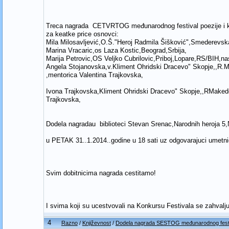
Treca nagrada CETVRTOG međunarodnog festival poezije 
za keatke price osnovci:
Mila Milosavljević,O.Š."Heroj Radmila Šišković",Smederevska
Marina Vracaric,os Laza Kostic,Beograd,Srbija,
Marija Petrovic,OS Veljko Cubrilovic,Priboj,Lopare,RS/BIH,n
Angela Stojanovska,v.Kliment Ohridski Dracevo" Skopje,,R.M
,mentorica Valentina Trajkovska,
Ivona Trajkovska,Kliment Ohridski Dracevo" Skopje,,RMakedo
Trajkovska,
Dodela nagradau biblioteci Stevan Srenac,Narodnih heroj
u PETAK 31..1.2014..godine u 18 sati uz odgovarajuci umetni
Svim dobitnicima nagrada cestitamo!
I svima koji su ucestvovali na Konkursu Festivala se zahvalj
4
Razno
/
Književnost
/
Dodela nagrada SESTOG međunarodnog festiva