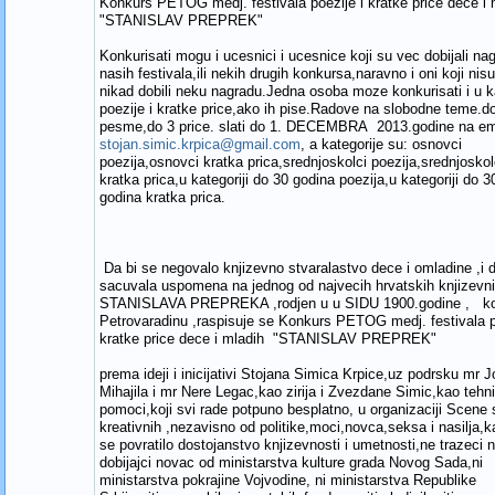
Konkurs PETOG medj. festivala poezije i kratke price dece i 
"STANISLAV PREPREK"
Konkurisati mogu i ucesnici i ucesnice koji su vec dobijali na
nasih festivala,ili nekih drugih konkursa,naravno i oni koji nisu
nikad dobili neku nagradu.Jedna osoba moze konkurisati i u ka
poezije i kratke price,ako ih pise.Radove na slobodne teme.d
pesme,do 3 price. slati do 1. DECEMBRA 2013.godine na em
stojan.simic.krpica@gmail.com
, a kategorije su: osnovci
poezija,osnovci kratka prica,srednjoskolci poezija,srednjoskol
kratka prica,u kategoriji do 30 godina poezija,u kategoriji do 3
godina kratka prica.
Da bi se negovalo knjizevno stvaralastvo dece i omladine ,i d
sacuvala uspomena na jednog od najvecih hrvatskih knjizevn
STANISLAVA PREPREKA ,rodjen u u SIDU 1900.godine , koji
Petrovaradinu ,raspisuje se Konkurs PETOG medj. festivala p
kratke price dece i mladih "STANISLAV PREPREK"
prema ideji i inicijativi Stojana Simica Krpice,uz podrsku mr 
Mihajila i mr Nere Legac,kao zirija i Zvezdane Simic,kao tehn
pomoci,koji svi rade potpuno besplatno, u organizaciji Scene 
kreativnih ,nezavisno od politike,moci,novca,seksa i nasilja,k
se povratilo dostojanstvo knjizevnosti i umetnosti,ne trazeci ni
dobijajci novac od ministarstva kulture grada Novog Sada,ni
ministarstva pokrajine Vojvodine, ni ministarstva Republike