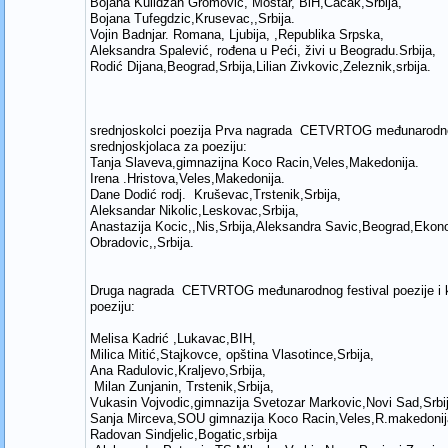
Bojana Kulidžan Gromovic, Mostar, BiH,Čačak,Srbija,
Bojana Tufegdzic,Krusevac,,Srbija.
Vojin Badnjar. Romana, Ljubija, ,Republika Srpska,
Aleksandra Spalević, rođena u Peći, živi u Beogradu.Srbija,
Rodić Dijana,Beograd,Srbija,Lilian Zivkovic,Zeleznik,srbija.
srednjoskolci poezija Prva nagrada CETVRTOG međunarodnog
srednjoskjolaca za poeziju:
Tanja Slaveva,gimnazijna Koco Racin,Veles,Makedonija.
Irena .Hristova,Veles,Makedonija.
Dane Dodić rodj. Kruševac,Trstenik,Srbija,
Aleksandar Nikolic,Leskovac,Srbija,
Anastazija Kocic,,Nis,Srbija,Aleksandra Savic,Beograd,Eko
Obradovic,,Srbija.
Druga nagrada CETVRTOG međunarodnog festival poezije i 
poeziju:
Melisa Kadrić ,Lukavac,BIH,
Milica Mitić,Stajkovce, opština Vlasotince,Srbija,
Ana Radulovic,Kraljevo,Srbija,
Milan Zunjanin, Trstenik,Srbija,
Vukasin Vojvodic,gimnazija Svetozar Markovic,Novi Sad,Srbij
Sanja Mirceva,SOU gimnazija Koco Racin,Veles,R.makedonij
Radovan Sindjelic,Bogatic,srbija