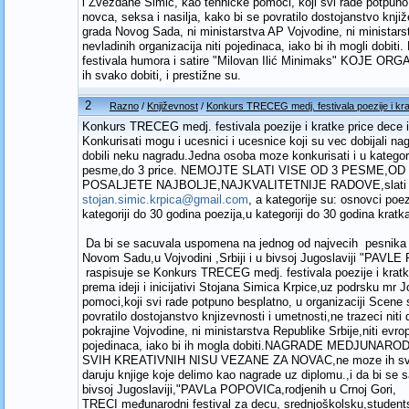
i Zvezdane Simić, kao tehničke pomoći, koji svi rade potpuno 
novca, seksa i nasilja, kako bi se povratilo dostojanstvo knjiž
grada Novog Sada, ni ministarstva AP Vojvodine, ni ministarstva
nevladinih organizacija niti pojedinaca, iako bi ih mog
festivala humora i satire "Milovan Ilić Minimaks" KOJ
ih svako dobiti, i prestižne su.
2
Razno
/
Književnost
/
Konkurs TRECEG medj. festivala poezije i kr
Konkurs TRECEG medj. festivala poezije i kratke price dece
Konkurisati mogu i ucesnici i ucesnice koji su vec dobijali nag
dobili neku nagradu.Jedna osoba moze konkurisati i u kategori
pesme,do 3 price. NEMOJTE SLATI VISE OD 3 PESME,O
POSALJETE NAJBOLJE,NAJKVALITETNIJE RADOVE,slati do 
stojan.simic.krpica@gmail.com
, a kategorije su: osnovci poez
kategoriji do 30 godina poezija,u kategoriji do 30 godina kratka
Da bi se sacuvala uspomena na jednog od najvecih pesnika ro
Novom Sadu,u Vojvodini ,Srbiji i u bivsoj Jugoslaviji "PAVL
raspisuje se Konkurs TRECEG medj. festivala poezije i krat
prema ideji i inicijativi Stojana Simica Krpice,uz podrsku mr 
pomoci,koji svi rade potpuno besplatno, u organizaciji Scene s
povratilo dostojanstvo knjizevnosti i umetnosti,ne trazeci nit
pokrajine Vojvodine, ni ministarstva Republike Srbije,niti evrops
pojedinaca, iako bi ih mogla dobiti.NAGRADE MEDJUN
SVIH KREATIVNIH NISU VEZANE ZA NOVAC,ne moze ih svako do
daruju knjige koje delimo kao nagrade uz diplomu.,i da bi se
bivsoj Jugoslaviji,"PAVLa POPOVICa,rodjenih u Crnoj Gori,
TRECI međunarodni festival za decu, srednjoškolsku,stude