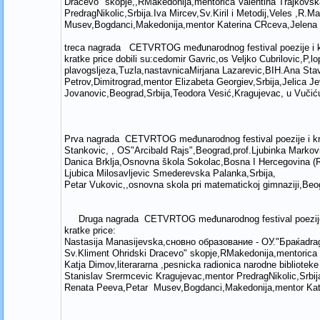
Dracevo" skopje,,RMakedonija,mentorica Valentina Trajkovsk
PredragNikolic,Srbija.Iva Mircev,Sv.Kiril i Metodij,Veles ,
Musev,Bogdanci,Makedonija,mentor Katerina CRceva,Jelena J
treca nagrada CETVRTOG međunarodnog festival poezije i
kratke price dobili su:cedomir Gavric,os Veljko Cubrilovic,P,
plavogsljeza,Tuzla,nastavnicaMirjana Lazarevic,BIH.Ana Stavr
Petrov,Dimitrograd,mentor Elizabeta Georgiev,Srbija,Jelica J
Jovanovic,Beograd,Srbija,Teodora Vesić,Kragujevac, u Vučić
Prva nagrada CETVRTOG međunarodnog festival poezije i k
Stankovic, , OS"Arcibald Rajs",Beograd,prof.Ljubinka Markovi
Danica Brklja,Osnovna škola Sokolac,Bosna I Hercegovina (
Ljubica Milosavljevic Smederevska Palanka,Srbija,
Petar Vukovic,,osnovna skola pri matematickoj gimnaziji,Beog
Druga nagrada CETVRTOG međunarodnog festival poezije 
kratke price:
Nastasija Manasijevska,сновно образование - ОУ."Браќаd
Sv.Kliment Ohridski Dracevo" skopje,RMakedonija,mentorica 
Katja Dimov,literararna ,pesnicka radionica narodne bibliotek
Stanislav Srermcevic Kragujevac,mentor PredragNikolic,Srbij
Renata Peeva,Petar Musev,Bogdanci,Makedonija,mentor Kat