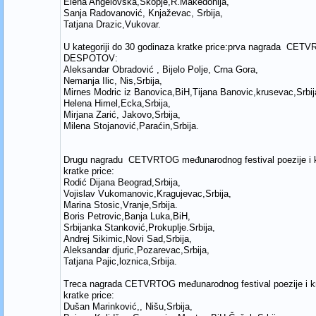
Elena Angelovska,Skopje,R.Makedonija,
Sanja Radovanović, Knjaževac, Srbija,
Tatjana Drazic,Vukovar.
U kategoriji do 30 godinaza kratke price:prva nagrada CET
DESPOTOV:
Aleksandar Obradović , Bijelo Polje, Crna Gora,
Nemanja Ilic, Nis,Srbija,
Mirnes Modric iz Banovica,BiH,Tijana Banovic,krusevac,Srbij
Helena Himel,Ecka,Srbija,
Mirjana Zarić, Jakovo,Srbija,
Milena Stojanović,Paraćin,Srbija.
Drugu nagradu CETVRTOG međunarodnog festival poezije i 
kratke price:
Rodić Dijana Beograd,Srbija,
Vojislav Vukomanovic,Kragujevac,Srbija,
Marina Stosic,Vranje,Srbija.
Boris Petrovic,Banja Luka,BiH,
Srbijanka Stanković,Prokuplje.Srbija,
Andrej Sikimic,Novi Sad,Srbija,
Aleksandar djuric,Pozarevac,Srbija,
Tatjana Pajic,loznica,Srbija.
Treca nagrada CETVRTOG međunarodnog festival poezije i 
kratke price:
Dušan Marinković,, Nišu,Srbija,