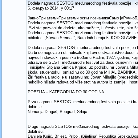
Dodela nagrada SESTOG međunarodnog festivala poezije i 
6. фебруар 2014. у 00:17
ЈавноПријатељиПријатељи осим познаникаСамо јаРучноБ
Dodela nagrada SESTOG međunarodnog festivala poezije i 
Svi ste pozvani da dođete, ako možete, i učestvujete, ako žel
Dodela nagrada SESTOG međunarodnog festivala poezije i kr
biblioteci „Stevan Sremac“, Narodnih heroja 5, KOD GLAVN
Dodela nagrada SESTOG međunarodnog festivala poezije i 
Da bi se negovalo i stimulisalo književno stvaralaštvo dece
najvećih slovačkih pesnika (rođen u Padini, 1927. godine, 
održava se SESTI međunarodni festival za decu osnovnih i sre
i inicijativi Stojana Simića Krpice, uz podršku mr Jovana Mih
škola, studentsku i omladinu do 30 godina MIHAL BABINKA.
Žiri festivala radio je u sastavu mr. Jovan Mihajilo (predsedni
nekoliko hiljada radova od više stotina autora iz zemlje i ino
POEZIJA – KATEGORIJA DO 30 GODINA
Prvu nagradu SESTOG međunarodnog festivala poezije i krat
dobio je:
Nemanja Dragaš, Beograd, Srbija.
Drugu nagradu SESTOG međunarodnog festivala poezije i krat
dobili su:
Danijela Kojić, Brijest, Priboj, (Bijeljina),Republika Srpska,B