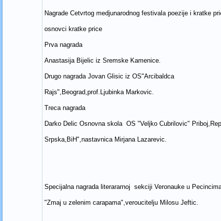
Nagrade Cetvrtog medjunarodnog festivala poezije i kratke pr
osnovci kratke price
Prva nagrada
Anastasija Bijelic iz Sremske Kamenice.
Drugo nagrada Jovan Glisic iz OS"Arcibaldca
Rajs",Beograd,prof.Ljubinka Markovic.
Treca nagrada
Darko Delic Osnovna skola OS "Veljko Cubrilovic" Priboj,Rep
Srpska,BiH",nastavnica Mirjana Lazarevic.
Specijalna nagrada literararnoj sekciji Veronauke u Pecincim
"Zmaj u zelenim carapama",veroucitelju Milosu Jeftic.