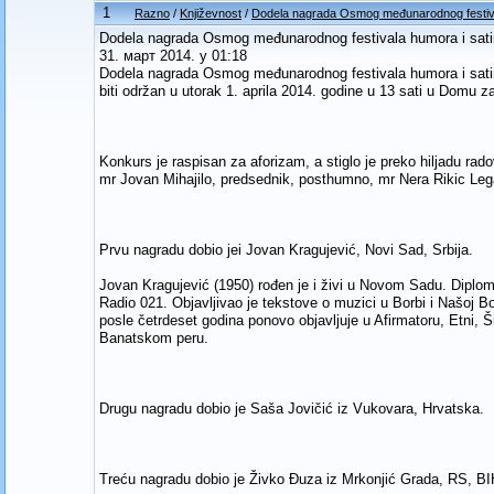
1
Razno
/
Književnost
/
Dodela nagrada Osmog međunarodnog festiv
Dodela nagrada Osmog međunarodnog festivala humora i sa
31. март 2014. у 01:18
Dodela nagrada Osmog međunarodnog festivala humora i satir
biti održan u utorak 1. aprila 2014. godine u 13 sati u Domu z
Konkurs je raspisan za aforizam, a stiglo je preko hiljadu rado
mr Jovan Mihajilo, predsednik, posthumno, mr Nera Rikic Lega
Prvu nagradu dobio jei Jovan Kragujević, Novi Sad, Srbija.
Jovan Kragujević (1950) rođen je i živi u Novom Sadu. Diplomi
Radio 021. Objavljivao je tekstove o muzici u Borbi i Našoj Bo
posle četrdeset godina ponovo objavljuje u Afirmatoru, Etni, Ši
Banatskom peru.
Drugu nagradu dobio je Saša Jovičić iz Vukovara, Hrvatska.
Treću nagradu dobio je Živko Đuza iz Mrkonjić Grada, RS, BI