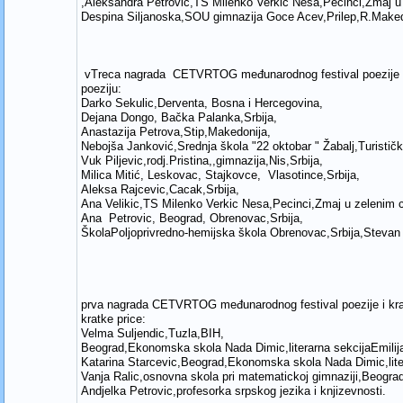
,Aleksandra Petrovic,TS Milenko Verkic Nesa,Pecinci,Zmaj u z
Despina Siljanoska,SOU gimnazija Goce Acev,Prilep,R.Maked
vTreca nagrada CETVRTOG međunarodnog festival poezije i
poeziju:
Darko Sekulic,Derventa, Bosna i Hercegovina,
Dejana Dongo, Bačka Palanka,Srbija,
Anastazija Petrova,Stip,Makedonija,
Nebojša Janković,Srednja škola "22 oktobar " Žabalj,Turistički
Vuk Piljevic,rodj.Pristina,,gimnazija,Nis,Srbija,
Milica Mitić, Leskovac, Stajkovce, Vlasotince,Srbija,
Aleksa Rajcevic,Cacak,Srbija,
Ana Velikic,TS Milenko Verkic Nesa,Pecinci,Zmaj u zelenim ca
Ana Petrovic, Beograd, Obrenovac,Srbija,
ŠkolaPoljoprivredno-hemijska škola Obrenovac,Srbija,Stevan M
prva nagrada CETVRTOG međunarodnog festival poezije i kr
kratke price:
Velma Suljendic,Tuzla,BIH,
Beograd,Ekonomska skola Nada Dimic,literarna sekcijaEmili
Katarina Starcevic,Beograd,Ekonomska skola Nada Dimic,lit
Vanja Ralic,osnovna skola pri matematickoj gimnaziji,Beogra
Andjelka Petrovic,profesorka srpskog jezika i knjizevnosti.