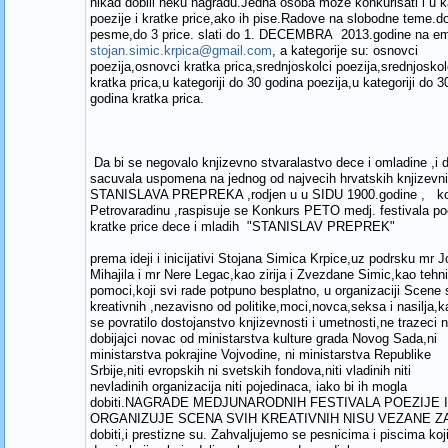
nikad dobili neku nagradu.Jedna osoba moze konkurisati i u ka
poezije i kratke price,ako ih pise.Radove na slobodne teme.d
pesme,do 3 price. slati do 1. DECEMBRA 2013.godine na em
stojan.simic.krpica@gmail.com
, a kategorije su: osnovci
poezija,osnovci kratka prica,srednjoskolci poezija,srednjoskol
kratka prica,u kategoriji do 30 godina poezija,u kategoriji do 3
godina kratka prica.
Da bi se negovalo knjizevno stvaralastvo dece i omladine ,i d
sacuvala uspomena na jednog od najvecih hrvatskih knjizevn
STANISLAVA PREPREKA ,rodjen u u SIDU 1900.godine , koji
Petrovaradinu ,raspisuje se Konkurs PETO medj. festivala poe
kratke price dece i mladih "STANISLAV PREPREK"
prema ideji i inicijativi Stojana Simica Krpice,uz podrsku mr 
Mihajila i mr Nere Legac,kao zirija i Zvezdane Simic,kao tehn
pomoci,koji svi rade potpuno besplatno, u organizaciji Scene 
kreativnih ,nezavisno od politike,moci,novca,seksa i nasilja,k
se povratilo dostojanstvo knjizevnosti i umetnosti,ne trazeci ni
dobijajci novac od ministarstva kulture grada Novog Sada,ni
ministarstva pokrajine Vojvodine, ni ministarstva Republike
Srbije,niti evropskih ni svetskih fondova,niti vladinih niti
nevladinih organizacija niti pojedinaca, iako bi ih mogla
dobiti.NAGRADE MEDJUNARODNIH FESTIVALA POEZIJE 
ORGANIZUJE SCENA SVIH KREATIVNIH NISU VEZANE ZA 
dobiti,i prestizne su. Zahvaljujemo se pesnicima i piscima ko