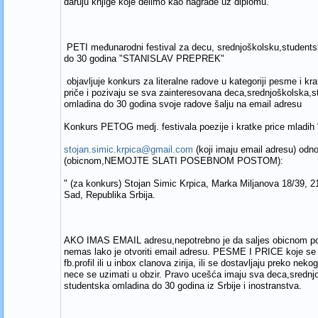
daruju knjige koje delimo kao nagrade uz diplomu.
PETI međunarodni festival za decu, srednjoškolsku,student
do 30 godina "STANISLAV PREPREK"
objavljuje konkurs za literalne radove u kategoriji pesme i kra
priče i pozivaju se sva zainteresovana deca,srednjoškolska,
omladina do 30 godina svoje radove šalju na email adresu
Konkurs PETOG medj. festivala poezije i kratke price mla
stojan.simic.krpica@gmail.com
(koji imaju email adresu) od
(obicnom,NEMOJTE SLATI POSEBNOM POSTOM):
" (za konkurs) Stojan Simic Krpica, Marka Miljanova 18/39, 
Sad, Republika Srbija.
AKO IMAS EMAIL adresu,nepotrebno je da saljes obicnom p
nemas lako je otvoriti email adresu. PESME I PRICE koje se 
fb.profil ili u inbox clanova zirija, ili se dostavljaju preko neko
nece se uzimati u obzir. Pravo ucešća imaju sva deca,srednjo
studentska omladina do 30 godina iz Srbije i inostranstva.