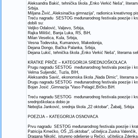
Aleksandra Bakić, tehnička škola „Enko Verkić Neša“, literarn
Srbija.
Miljana Živić,,Aleksinačka gimnazija“, radionica kreativnog pi
Treću nagradu SESTOG međunarodnog festivala poezije i kra
dobili su:
Veljko Odalović, Valjevo, Srbija,
Rajka Milišić, Banja Luka, RS, BiH,
Milan Veselica, Kula, Srbija,
Vesna Todevska, Kumanovo, Makedonija,
Dejana Dongo, Bačka Palanka, Srbija,
Dejana Lukić, tehnička škola „Enko Verkić Neša“, literarna sek
KRATKE PRIČE – KATEGORIJA SREDNJOŠKOLACA
Prugu nagradu SESTOG međunarodnog festivala poezije i kr
Velma Suljendić, Tuzla, BIH,
Aleksandra Savić, ekonomska škola „Nada Dimic“, literarna s
Drugu nagradu SESTOG međunarodnog festivala poezije i kr
Bojan Josić ,Gimnazija ''Vaso Pelagić,Brčko.BiH.
Treću nagradu SESTOG međunarodnog festivala poezije i krat
srednjoškolaca dobio je
Nebojša Janković, srednja škola „22 oktobar“, Žabalj, Srbija
POEZIJA – KATEGORIJA OSNOVACA
Prvu nagradu SESTOG međunarodnog festivala poezije i kratk
Patricija Kmećko, OŠ „15.oktobar“, učiteljica Zuska Valenčik, 
Dragana Nikolić, istureno odeljenje u Rečici, učiteljica Zdenka