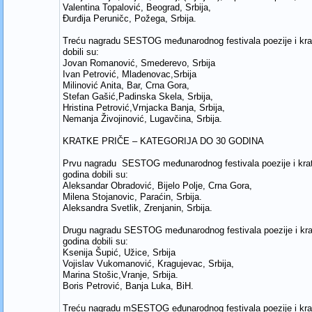
Valentina Topalović, Beograd, Srbija,
Đurđija Peruničc, Požega, Srbija.
Treću nagradu SESTOG međunarodnog festivala poezije i krat
dobili su:
Jovan Romanović, Smederevo, Srbija
Ivan Petrović, Mladenovac,Srbija
Milinović Anita, Bar, Crna Gora,
Stefan Gašić,Padinska Skela, Srbija,
Hristina Petrović,Vrnjacka Banja, Srbija,
Nemanja Živojinović, Lugavčina, Srbija.
KRATKE PRIČE – KATEGORIJA DO 30 GODINA
Prvu nagradu SESTOG međunarodnog festivala poezije i kratk
godina dobili su:
Aleksandar Obradović, Bijelo Polje, Crna Gora,
Milena Stojanovic, Paraćin, Srbija.
Aleksandra Svetlik, Zrenjanin, Srbija.
Drugu nagradu SESTOG međunarodnog festivala poezije i krat
godina dobili su:
Ksenija Šupić, Užice, Srbija
Vojislav Vukomanović, Kragujevac, Srbija,
Marina Stošic,Vranje, Srbija.
Boris Petrović, Banja Luka, BiH.
Treću nagradu mSESTOG eđunarodnog festivala poezije i krat