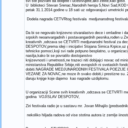
svi ste pozvani da dodjete i ucestvujete,ako zelite,kao gosti.
U biblioteci Stevan Srenac,Narodnih heroja 5,Novi Sad,K
petak 31.1.2014.godine u 18 sati uz odgovarajuci umetnicki p
Dodela nagrada CETVRtog festivala medjunarodnog festiva
Da bi se negovalo knjizevno stvaralastvo dece i omladine 
srpskih neoanvargadnih i postavangardnih pesnika,rođen u Zr
kreativnih ,odrzava se CETVRTI medjunarodni festival za d
DESPOTOV,prema ideji i inicijativi Stojana Simica Krpice,uz 
tehnicke pomoci,koji svi rade potpuno besplatno, u organizaci
nasilja,kako bi se povratilo dostojanstvo
knjizevnosti i umetnosti,ne trazeci niti dobijajci novac od mi
ministarstva Republike Srbije,niti evropskih ni svetaskih fondov
dobiti.NAGRADE MEDJUNARODNIH FESTIVALA POEZIJE 
VEZANE ZA NOVAC,ne moze ih svako dobiti,i prestizne su. Z
daruju knjige koje dajemo kao nagrade uzdiplomu.
U organizaciji Scene svih kreativnih ,odrzava se CETVRTI me
godina VOJISLAV DESPOTOV,
Ziri festivala radio je u sastavu mr. Jovan Mihajilo (predsedni
nekoliko hiljada radova od vise stotina autora iz zemlje iino