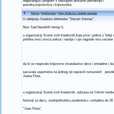
odgovarajuci program s nastupom prisutnih pesnikinja i
pesnika,knjizevnica i knjizevnika.
6
Razno
/
Književnost
/
Odg: Konkursi i dodele nagrada
U odeljenju Gradske biblioteke "Stevan Sremac",
Novi Sad,Narodnih heroja 5,
u organizaciji Scene svih kreativnih,koja prva i jedina u Srbiji
politike,moci,novca,seksa i nasilja i cije nagrade nisu vezane
da bi se negovalo knjizevno stvaralastvo dece i omladine i da
sacuvala uspomena na jednog od najvecih rumunskih pesnika u 
Joana Flore,
u organizaciji Scene svih kreativnih ,odrzava se Cetvrti među
festival za decu, srednjoškolsku,studentsku i omladinu do 30
"Joan Flora",