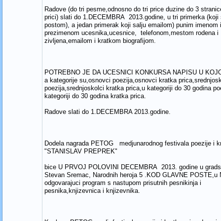
Radove (do tri pesme,odnosno do tri price duzine do 3 stranic
prici) slati do 1.DECEMBRA 2013.godine, u tri primerka (koji 
postom), a jedan primerak koji salju emailom) punim imenom 
prezimenom ucesnika,ucesnice, telefonom,mestom rodena i
zivljena,emailom i kratkom biografijom.
POTREBNO JE DA UCESNICI KONKURSA NAPISU U KOJO
a kategorije su,osnovci poezija,osnovci kratka prica,srednjosk
poezija,srednjoskolci kratka prica,u kategoriji do 30 godina po
kategoriji do 30 godina kratka prica.
Radove slati do 1.DECEMBRA 2013.godine.
Dodela nagrada PETOG medjunarodnog festivala poezije i kr
"STANISLAV PREPREK"
bice U PRVOJ POLOVINI DECEMBRA 2013. godine u gradskoj
Stevan Sremac, Narodnih heroja 5 .KOD GLAVNE POSTE,u 
odgovarajuci program s nastupom prisutnih pesnikinja i
pesnika,knjizevnica i knjizevnika.