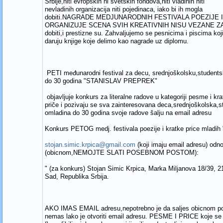
Srbije,niti evropskih ni svetskih fondova,niti vladinih niti
nevladinih organizacija niti pojedinaca, iako bi ih mogla
dobiti.NAGRADE MEDJUNARODNIH FESTIVALA POEZIJE 
ORGANIZUJE SCENA SVIH KREATIVNIH NISU VEZANE ZA 
dobiti,i prestizne su. Zahvaljujemo se pesnicima i piscima ko
daruju knjige koje delimo kao nagrade uz diplomu.
PETI međunarodni festival za decu, srednjoškolsku,student
do 30 godina "STANISLAV PREPREK"
objavljuje konkurs za literalne radove u kategoriji pesme i kra
priče i pozivaju se sva zainteresovana deca,srednjoškolska,
omladina do 30 godina svoje radove šalju na email adresu
Konkurs PETOG medj. festivala poezije i kratke price mla
stojan.simic.krpica@gmail.com
(koji imaju email adresu) od
(obicnom,NEMOJTE SLATI POSEBNOM POSTOM):
" (za konkurs) Stojan Simic Krpica, Marka Miljanova 18/39, 
Sad, Republika Srbija.
AKO IMAS EMAIL adresu,nepotrebno je da saljes obicnom p
nemas lako je otvoriti email adresu. PESME I PRICE koje se 