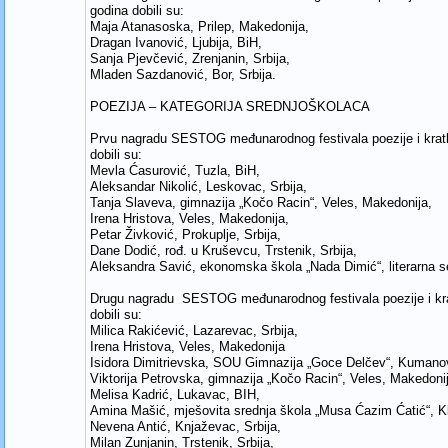
godina dobili su:
Maja Atanasoska, Prilep, Makedonija,
Dragan Ivanović, Ljubija, BiH,
Sanja Pjevčević, Zrenjanin, Srbija,
Mladen Sazdanović, Bor, Srbija.
POEZIJA – KATEGORIJA SREDNJOŠKOLACA
Prvu nagradu SESTOG međunarodnog festivala poezije i kratk
dobili su:
Mevla Ćasurović, Tuzla, BiH,
Aleksandar Nikolić, Leskovac, Srbija,
Tanja Slaveva, gimnazija „Kočo Racin“, Veles, Makedonija,
Irena Hristova, Veles, Makedonija,
Petar Živković, Prokuplje, Srbija,
Dane Dodić, rođ. u Kruševcu, Trstenik, Srbija,
Aleksandra Savić, ekonomska škola „Nada Dimić“, literarna s
Drugu nagradu SESTOG međunarodnog festivala poezije i kra
dobili su:
Milica Rakićević, Lazarevac, Srbija,
Irena Hristova, Veles, Makedonija
Isidora Dimitrievska, SOU Gimnazija „Goce Delčev“, Kumano
Viktorija Petrovska, gimnazija „Kočo Racin“, Veles, Makedoni
Melisa Kadrić, Lukavac, BIH,
Amina Mašić, mješovita srednja škola „Musa Ćazim Ćatić“, K
Nevena Antić, Knjaževac, Srbija,
Milan Zunjanin, Trstenik, Srbija,