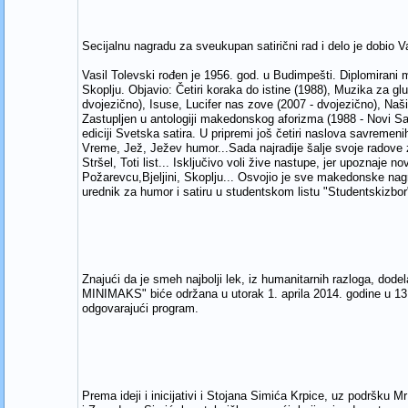
Secijalnu nagradu za sveukupan satirični rad i delo je dobio V
Vasil Tolevski rođen je 1956. god. u Budimpešti. Diplomirani ma
Skoplju. Objavio: Četiri koraka do istine (1988), Muzika za gl
dvojezično), Isuse, Lucifer nas zove (2007 - dvojezično), Našit
Zastupljen u antologiji makedonskog aforizma (1988 - Novi Sad
ediciji Svetska satira. U pripremi još četiri naslova savremen
Vreme, Jež, Ježev humor...Sada najradije šalje svoje radove z
Stršel, Toti list... Isključivo voli žive nastupe, jer upoznaje 
Požarevcu,Bjeljini, Skoplju... Osvojio je sve makedonske na
urednik za humor i satiru u studentskom listu "Studentskizbo
Znajući da je smeh najbolji lek, iz humanitarnih razloga, d
MINIMAKS" biće održana u utorak 1. aprila 2014. godine u 13
odgovarajući program.
Prema ideji i inicijativi i Stojana Simića Krpice, uz podršku 