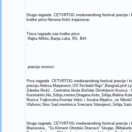
Druga nagrada CETVRTOG međunarodnog festival poezije i 
kratke price:Nevena Antić.knjaizevac
Treca nagrada zaa kratke price
Rajka Milišic,Banja Luka, RS, BiH.
,
poezija osnovci
Prva nagrada CETVRTOG međunarodnog festival poezije i k
poeziju:Aleksa Marjanovic,OS"Arcibald Rajs",Beograd,prof.Ljub
Zdenka Ristić . Centralna škola Božidar Dimitrijević-Kozica 
Konstantin,Nis,Srbija,mentor,Dragana Antic,Srbija,Malina Ko
Rozica Trajkovska,Ksenija Vekic i Jovana Mijalcic,,os Nikol
Vlahovic,Novi Sad,mentorica Snezana Stanojevic,Srbija,Sara 
Druga nagrada CETVRTOG međunarodnog festival poezije 
Blazevska,, "Sv.Kliment Ohridski Dracevo" Skopje,,RMakedon