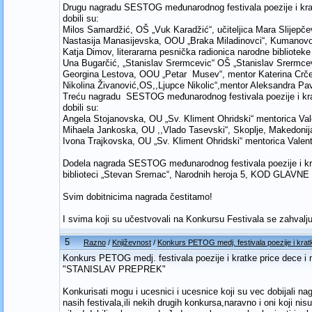
Drugu nagradu SESTOG međunarodnog festivala poezije i kra
dobili su:
Milos Samardžić, OŠ „Vuk Karadžić“, učiteljica Mara Slijepče
Nastasija Manasijevska, OOU „Braka Miladinovci“, Kumanovo
Katja Dimov, literararna pesnička radionica narodne biblioteke
Una Bugarčić, „Stanislav Srermcevic“ OŠ „Stanislav Srermcevi
Georgina Lestova, OOU „Petar Musev“, mentor Katerina Crče
Nikolina Živanović,OS,,Ljupce Nikolic“,mentor Aleksandra Pavl
Treću nagradu SESTOG međunarodnog festivala poezije i kra
dobili su:
Angela Stojanovska, OU „Sv. Kliment Ohridski“ mentorica Val
Mihaela Jankoska, OU ,,Vlado Tasevski“, Skoplje, Makedonij
Ivona Trajkovska, OU „Sv. Kliment Ohridski“ mentorica Valen
Dodela nagrada SESTOG međunarodnog festivala poezije i kr
biblioteci „Stevan Sremac“, Narodnih heroja 5, KOD GLAVN
Svim dobitnicima nagrada čestitamo!
I svima koji su učestvovali na Konkursu Festivala se zahvalj
5
Razno
/
Književnost
/
Konkurs PETOG medj. festivala poezije i krat
Konkurs PETOG medj. festivala poezije i kratke price dece i 
"STANISLAV PREPREK"
Konkurisati mogu i ucesnici i ucesnice koji su vec dobijali na
nasih festivala,ili nekih drugih konkursa,naravno i oni koji nisu