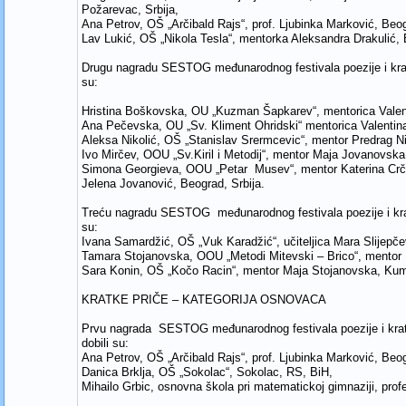
Požarevac, Srbija,
Ana Petrov, OŠ „Arčibald Rajs“, prof. Ljubinka Marković, Beog
Lav Lukić, OŠ „Nikola Tesla“, mentorka Aleksandra Drakulić, 
Drugu nagradu SESTOG međunarodnog festivala poezije i krat
su:
Hristina Boškovska, OU „Kuzman Šapkarev“, mentorica Valen
Ana Pečevska, OU „Sv. Kliment Ohridski“ mentorica Valentin
Aleksa Nikolić, OŠ „Stanislav Srermcevic“, mentor Predrag Nik
Ivo Mirčev, OOU „Sv.Kiril i Metodij“, mentor Maja Jovanovska
Simona Georgieva, OOU „Petar Musev“, mentor Katerina Crč
Jelena Jovanović, Beograd, Srbija.
Treću nagradu SESTOG međunarodnog festivala poezije i krat
su:
Ivana Samardžić, OŠ „Vuk Karadžić“, učiteljica Mara Slijepče
Tamara Stojanovska, OOU „Metodi Mitevski – Brico“, mentor
Sara Konin, OŠ „Kočo Racin“, mentor Maja Stojanovska, Ku
KRATKE PRIČE – KATEGORIJA OSNOVACA
Prvu nagrada SESTOG međunarodnog festivala poezije i krat
dobili su:
Ana Petrov, OŠ „Arčibald Rajs“, prof. Ljubinka Marković, Beog
Danica Brklja, OŠ „Sokolac“, Sokolac, RS, BiH,
Mihailo Grbic, osnovna škola pri matematickoj gimnaziji, prof