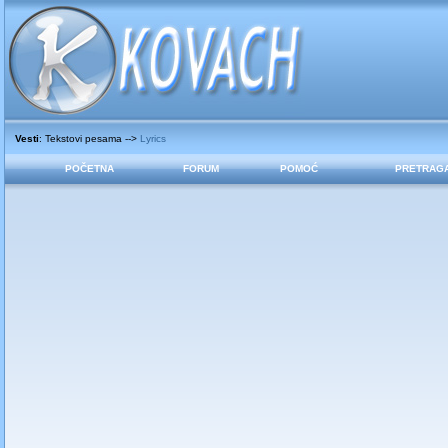
Vesti
: Tekstovi pesama -->
Lyrics
POČETNA
FORUM
POMOĆ
PRETRAG