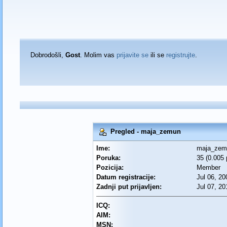
Dobrodošli,
Gost
. Molim vas
prijavite se
ili se
registrujte
.
Pregled - maja_zemun
Ime:
maja_zem
Poruka:
35 (0.005
Pozicija:
Member
Datum registracije:
Jul 06, 20
Zadnji put prijavljen:
Jul 07, 20
ICQ:
AIM:
MSN: