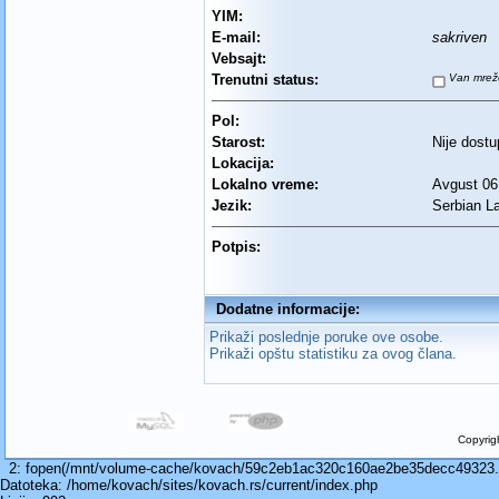
YIM:
E-mail:
sakriven
Vebsajt:
Trenutni status:
Van mrež
Pol:
Starost:
Nije dost
Lokacija:
Lokalno vreme:
Avgust 06
Jezik:
Serbian L
Potpis:
Dodatne informacije:
Prikaži poslednje poruke ove osobe.
Prikaži opštu statistiku za ovog člana.
Copyrig
2: fopen(/mnt/volume-cache/kovach/59c2eb1ac320c160ae2be35decc49323.cac
Datoteka: /home/kovach/sites/kovach.rs/current/index.php