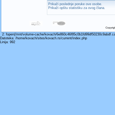
Prikaži poslednje poruke ove osobe.
Prikaži opštu statistiku za ovog člana.
Copyrig
2: fopen(/mnt/volume-cache/kovach/6e860c46f85c0b1fd99df50230c9abdf.cach
Datoteka: /home/kovach/sites/kovach.rs/current/index.php
Linija: 992