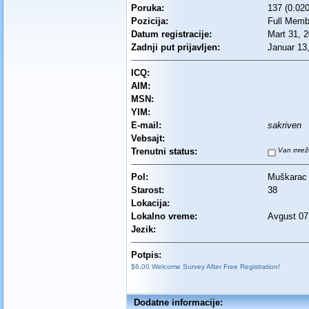
Poruka:
137 (0.02
Pozicija:
Full Memb
Datum registracije:
Mart 31, 
Zadnji put prijavljen:
Januar 13
ICQ:
AIM:
MSN:
YIM:
E-mail:
sakriven
Vebsajt:
Trenutni status:
Van mrež
Pol:
Muškarac
Starost:
38
Lokacija:
Lokalno vreme:
Avgust 07
Jezik:
Potpis:
$6.00 Welcome Survey After Free Registration!
Dodatne informacije: