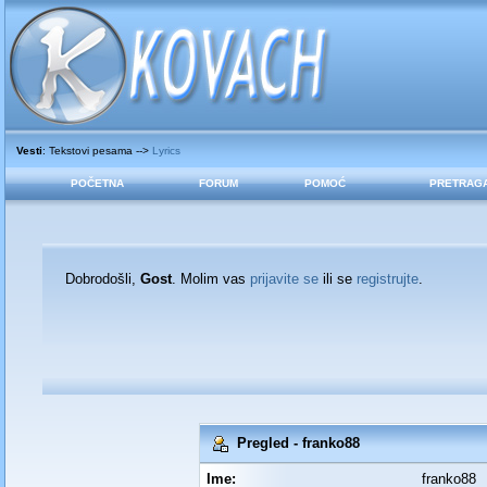
Vesti
: Tekstovi pesama -->
Lyrics
POČETNA
FORUM
POMOĆ
PRETRAG
Dobrodošli,
Gost
. Molim vas
prijavite se
ili se
registrujte
.
Pregled - franko88
Ime:
franko88