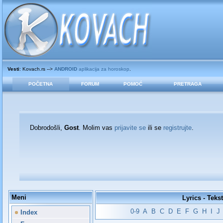
Vesti
: Kovach.rs -->
ANDROID
aplikacija za horoskop
.
POČETNA
FORUM
POMOĆ
PRETRAGA
Dobrodošli,
Gost
. Molim vas
prijavite se
ili se
registrujte
.
Meni
Lyrics - Teks
0-9
A
B
C
D
E
F
G
H
I
J
Index