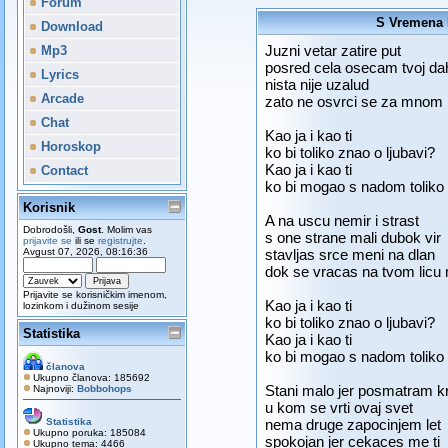
Forum
S Vremena N
Download
Juzni vetar zatire put
Mp3
posred cela osecam tvoj da
Lyrics
nista nije uzalud
Arcade
zato ne osvrci se za mnom
Chat
Kao ja i kao ti
Horoskop
ko bi toliko znao o ljubavi?
Kao ja i kao ti
Contact
ko bi mogao s nadom toliko p
Korisnik
A na uscu nemir i strast
Dobrodošli,
Gost
. Molim vas
s one strane mali dubok vir
prijavite se
ili se
registrujte
.
Avgust 07, 2026, 08:16:36
stavljas srce meni na dlan
dok se vracas na tvom licu 
Prijavite se korisničkim imenom,
Kao ja i kao ti
lozinkom i dužinom sesije
ko bi toliko znao o ljubavi?
Statistika
Kao ja i kao ti
ko bi mogao s nadom toliko p
članova
Ukupno članova: 185692
Stani malo jer posmatram k
Najnoviji:
Bobbohops
u kom se vrti ovaj svet
Statistika
nema druge zapocinjem let
Ukupno poruka: 185084
spokojan jer cekaces me ti
Ukupno tema: 4466