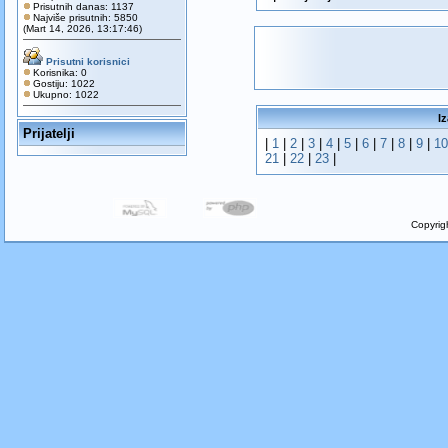
Prisutnih danas: 1137
Najviše prisutnih: 5850
(Mart 14, 2026, 13:17:46)
Prisutni korisnici
Korisnika: 0
Gostiju: 1022
Ukupno: 1022
Iz
Prijatelji
|
1
|
2
|
3
|
4
|
5
|
6
|
7
|
8
|
9
|
10
21
|
22
|
23
|
Copyrig