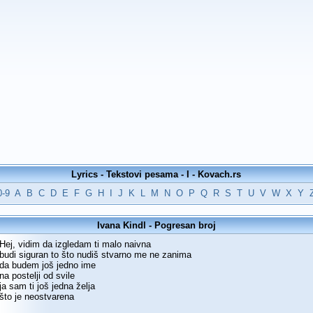
Lyrics - Tekstovi pesama - I - Kovach.rs
0-9
A
B
C
D
E
F
G
H
I
J
K
L
M
N
O
P
Q
R
S
T
U
V
W
X
Y
Ivana Kindl - Pogresan broj
Hej, vidim da izgledam ti malo naivna
budi siguran to što nudiš stvarno me ne zanima
da budem još jedno ime
na postelji od svile
ja sam ti još jedna želja
što je neostvarena