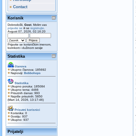
Contact
Korisnik
Dobrodošli,
Gost
. Molim vas
prijavite se
ili se
registrujte
.
Avgust 07, 2026, 02:16:20
Prijavite se korisničkim imenom,
lozinkom i dužinom sesije
Statistika
članova
Ukupno članova: 185692
Najnoviji:
Bobbohops
Statistika
Ukupno poruka: 185084
Ukupno tema: 4466
Prisutnih danas: 993
Najviše prisutnih: 5850
(Mart 14, 2026, 13:17:46)
Prisutni korisnici
Korisnika: 0
Gostiju: 937
Ukupno: 937
Prijatelji