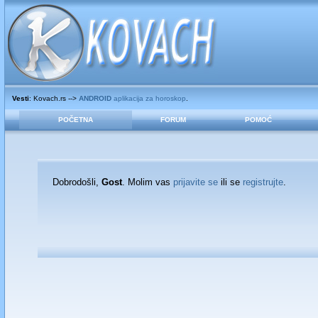
Vesti
: Kovach.rs -->
ANDROID
aplikacija za horoskop
.
POČETNA
FORUM
POMOĆ
Dobrodošli,
Gost
. Molim vas
prijavite se
ili se
registrujte
.